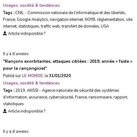
Usages, société & tendances
Tags :
CNIL - Commission nationale de l’informatique et des libertés
,
France
,
Google Analytics
,
navigation internet
,
NOYB
,
règlementation
,
site
internet
,
statistiques
,
traffic web
,
transfert de données
,
USA
Article indisponible ?
Il y a
6 années
"
Rançons exorbitantes, attaques ciblées : 2019, année « faste »
pour le rançongiciel
"
Publié sur
LE MONDE
, le
31/01/2020
Usages, société & tendances
Tags :
2019
,
ANSSI - Agence nationale de sécurité des systèmes
d’information
,
assurance
,
cybersécurité
,
France
,
ransomware
,
rapport
,
statistiques
Article indisponible ?
Il y a
6 années