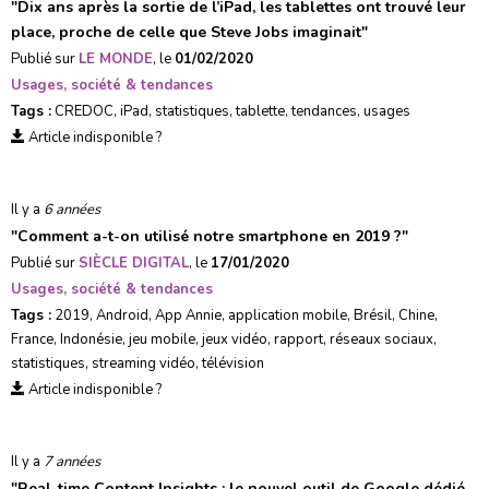
"
Dix ans après la sortie de l’iPad, les tablettes ont trouvé leur
place, proche de celle que Steve Jobs imaginait
"
Publié sur
LE MONDE
, le
01/02/2020
Usages, société & tendances
Tags :
CREDOC
,
iPad
,
statistiques
,
tablette
,
tendances
,
usages
Article indisponible ?
Il y a
6 années
"
Comment a-t-on utilisé notre smartphone en 2019 ?
"
Publié sur
SIÈCLE DIGITAL
, le
17/01/2020
Usages, société & tendances
Tags :
2019
,
Android
,
App Annie
,
application mobile
,
Brésil
,
Chine
,
France
,
Indonésie
,
jeu mobile
,
jeux vidéo
,
rapport
,
réseaux sociaux
,
statistiques
,
streaming vidéo
,
télévision
Article indisponible ?
Il y a
7 années
"
Real-time Content Insights : le nouvel outil de Google dédié