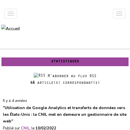
Aller
au
Toggle
Toggl
contenu
navigation
navig
principal
statistiques
M'abonner au flux RSS
46
article(s) correspondant(s)
Il y a
4 années
"
Utilisation de Google Analytics et transferts de données vers
les États-Unis : la CNIL met en demeure un gestionnaire de site
web
"
Publié sur
CNIL
, le
10/02/2022