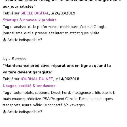
aux journalistes
"
Publié sur
SIÈCLE DIGITAL
, le
26/03/2019
Startups & nouveaux produits
Tags :
analyse de la performance
,
dashboard
,
éditeur
,
Google
,
journalisme
,
outils
,
presse
,
site internet
,
statistiques
,
visite
Article indisponible ?
Il y a
8 années
"
Maintenance prédictive, réparations en ligne : quand la
voiture devient garagiste
"
Publié sur
JOURNAL DU NET
, le
14/06/2018
Usages, société & tendances
Tags :
automobile
,
capteurs
,
Drust
,
Ford
,
intelligence artificielle
,
IoT
,
maintenance prédictive
,
PSA Peugeot Citroën
,
Renault
,
statistiques
,
transports
,
usure
,
véhicule connecté
,
Volkswagen
Article indisponible ?