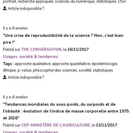
portrait
,
recherche appliquée
,
sciences du numérique
,
statistiques
,
USA
Article indisponible ?
Il y a
8 années
"
Une crise de reproductibilité de la science ? Non, c’est bien
pire !
"
Publié sur
THE CONVERSATION
, le
26/11/2017
Usages, société & tendances
Tags :
approche qualitative
,
approche quantitative
,
épistémologie
,
éthique
,
p-value
,
philosophie des sciences
,
société
,
statistiques
Article indisponible ?
Il y a
8 années
"
Tendances mondiales du sous-poids, du surpoids et de
l'obésité : évolution de l'indice de masse corporelle entre 1975
et 2016
"
Publié sur
CEP-MINISTÈRE DE L'AGRICULTURE
, le
13/11/2017
Usages, société & tendances