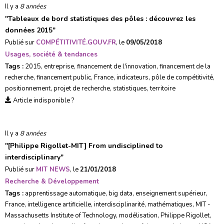
Il y a
8 années
"
Tableaux de bord statistiques des pôles : découvrez les
données 2015
"
Publié sur
COMPÉTITIVITÉ.GOUV.FR
, le
09/05/2018
Usages, société & tendances
Tags :
2015
,
entreprise
,
financement de l'innovation
,
financement de la
recherche
,
financement public
,
France
,
indicateurs
,
pôle de compétitivité
,
positionnement
,
projet de recherche
,
statistiques
,
territoire
Article indisponible ?
Il y a
8 années
"
[Philippe Rigollet-MIT] From undisciplined to
interdisciplinary
"
Publié sur
MIT NEWS
, le
21/01/2018
Recherche & Développement
Tags :
apprentissage automatique
,
big data
,
enseignement supérieur
,
France
,
intelligence artificielle
,
interdisciplinarité
,
mathématiques
,
MIT -
Massachusetts Institute of Technology
,
modélisation
,
Philippe Rigollet
,