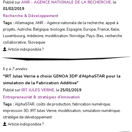
Publié sur
ANR - AGENCE NATIONALE DE LA RECHERCHE
, le
01/02/2019
Recherche & Développement
Tags :
Allemagne
,
ANR - Agence nationale de la recherche
,
appel à
projets
,
Autriche
,
Belgique
,
biologie
,
Espagne
,
Europe
,
France
,
Italie
,
Luxembourg
,
médecine
,
modélisation
,
Norvège
,
Pays-Bas
,
recherche
collaborative
,
Slovaquie
Article indisponible ?
Il y a
7 années
"
IRT Jules Verne a choisi GENOA 3DP d’AlphaSTAR pour la
simulation de la Fabrication Additive
"
Publié sur
IRT JULES VERNE
, le
25/01/2019
Entrepreneuriat & stratégies d’innovation
Tags :
AlphaSTAR
,
coûts de production
,
fabrication numérique
,
impression 3D
,
IRT Jules Verne
,
modélisation
,
simulation numérique
,
stratégie de développement
Article indisponible ?