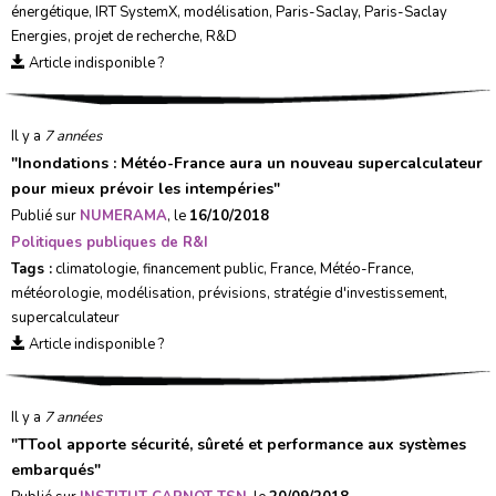
énergétique
,
IRT SystemX
,
modélisation
,
Paris-Saclay
,
Paris-Saclay
Energies
,
projet de recherche
,
R&D
Article indisponible ?
Il y a
7 années
"
Inondations : Météo-France aura un nouveau supercalculateur
pour mieux prévoir les intempéries
"
Publié sur
NUMERAMA
, le
16/10/2018
Politiques publiques de R&I
Tags :
climatologie
,
financement public
,
France
,
Météo-France
,
météorologie
,
modélisation
,
prévisions
,
stratégie d'investissement
,
supercalculateur
Article indisponible ?
Il y a
7 années
"
TTool apporte sécurité, sûreté et performance aux systèmes
embarqués
"