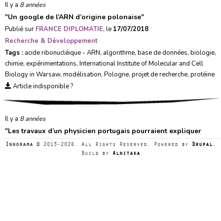
Il y a
8 années
"
Un google de l’ARN d’origine polonaise
"
Publié sur
FRANCE DIPLOMATIE
, le
17/07/2018
Recherche & Développement
Tags :
acide ribonucléique - ARN
,
algorithme
,
base de données
,
biologie
,
chimie
,
expérimentations
,
International Institute of Molecular and Cell
Biology in Warsaw
,
modélisation
,
Pologne
,
projet de recherche
,
protéine
Article indisponible ?
Il y a
8 années
"
Les travaux d’un physicien portugais pourraient expliquer
deux des grands mystères de l’Univers
"
Innorama
© 2013-2026. All Rights Reserved. Powered by
Drupal
.
Publié sur
FRANCE DIPLOMATIE
, le
13/07/2018
Build by
Alnitaka
Recherche & Développement
Tags :
axion
,
galaxie
,
matière noire
,
modélisation
,
photon
,
physique
,
Portugal
,
radiations électromagnétiques
,
trou noir
,
univers
,
Universidade
de Aveiro
,
Vanderbilt University
Article indisponible ?