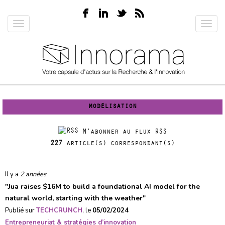
Aller
au
Toggle
Toggl
contenu
navigation
navig
principal
modélisation
M'abonner au flux RSS
227
article(s) correspondant(s)
Il y a
2 années
"
Jua raises $16M to build a foundational AI model for the
natural world, starting with the weather
"
Publié sur
TECHCRUNCH
, le
05/02/2024
Entrepreneuriat & stratégies d’innovation