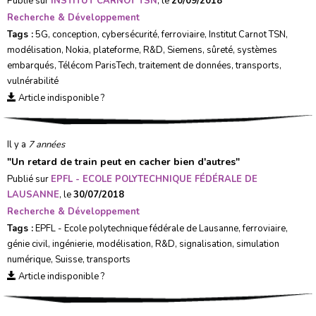
Publié sur
INSTITUT CARNOT TSN
, le
20/09/2018
Recherche & Développement
Tags :
5G
,
conception
,
cybersécurité
,
ferroviaire
,
Institut Carnot TSN
,
modélisation
,
Nokia
,
plateforme
,
R&D
,
Siemens
,
sûreté
,
systèmes
embarqués
,
Télécom ParisTech
,
traitement de données
,
transports
,
vulnérabilité
Article indisponible ?
Il y a
7 années
"
Un retard de train peut en cacher bien d'autres
"
Publié sur
EPFL - ECOLE POLYTECHNIQUE FÉDÉRALE DE
LAUSANNE
, le
30/07/2018
Recherche & Développement
Tags :
EPFL - Ecole polytechnique fédérale de Lausanne
,
ferroviaire
,
génie civil
,
ingénierie
,
modélisation
,
R&D
,
signalisation
,
simulation
numérique
,
Suisse
,
transports
Article indisponible ?