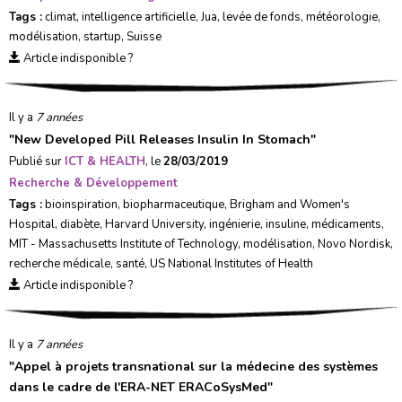
Tags :
climat
,
intelligence artificielle
,
Jua
,
levée de fonds
,
météorologie
,
modélisation
,
startup
,
Suisse
Article indisponible ?
Il y a
7 années
"
New Developed Pill Releases Insulin In Stomach
"
Publié sur
ICT & HEALTH
, le
28/03/2019
Recherche & Développement
Tags :
bioinspiration
,
biopharmaceutique
,
Brigham and Women's
Hospital
,
diabète
,
Harvard University
,
ingénierie
,
insuline
,
médicaments
,
MIT - Massachusetts Institute of Technology
,
modélisation
,
Novo Nordisk
,
recherche médicale
,
santé
,
US National Institutes of Health
Article indisponible ?
Il y a
7 années
"
Appel à projets transnational sur la médecine des systèmes
dans le cadre de l'ERA-NET ERACoSysMed
"