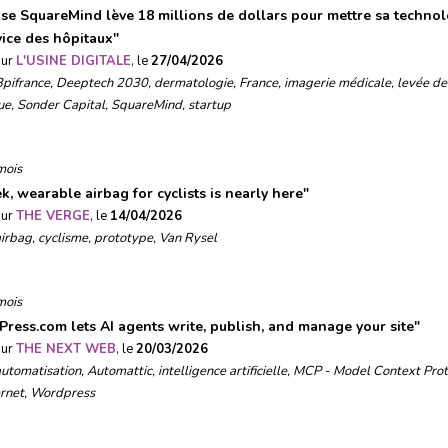
ise SquareMind lève 18 millions de dollars pour mettre sa techno
vice des hôpitaux
"
sur
L'USINE DIGITALE
, le
27/04/2026
Bpifrance
,
Deeptech 2030
,
dermatologie
,
France
,
imagerie médicale
,
levée de
ue
,
Sonder Capital
,
SquareMind
,
startup
mois
k, wearable airbag for cyclists is nearly here
"
sur
THE VERGE
, le
14/04/2026
airbag
,
cyclisme
,
prototype
,
Van Rysel
mois
ress.com lets AI agents write, publish, and manage your site
"
sur
THE NEXT WEB
, le
20/03/2026
automatisation
,
Automattic
,
intelligence artificielle
,
MCP - Model Context Prot
ernet
,
Wordpress