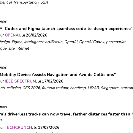
ent of Transportation
,
USA
mois
I Codex and Figma launch seamless code-to-design experience
"
sur
OPENAI
, le
26/02/2026
design
,
Figma
,
intelligence artificielle
,
OpenAI
,
OpenAI Codex
,
partenariat
ique
,
site internet
mois
 Mobility Device Assists Navigation and Avoids Collisions
"
sur
IEEE SPECTRUM
, le
17/02/2026
nti-collision
,
CES 2026
,
fauteuil roulant
,
handicap
,
LiDAR
,
Singapore
,
startup
mois
a’s driverless trucks can now travel farther distances faster than
s
"
sur
TECHCRUNCH
, le
12/02/2026