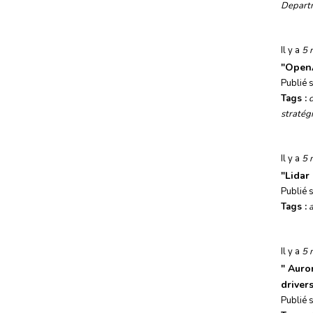
Departm
Il y a
5 
"
OpenA
Publié 
Tags :
stratég
Il y a
5 
"
Lidar
Publié 
Tags :
a
Il y a
5 
"
Auror
driver
Publié 