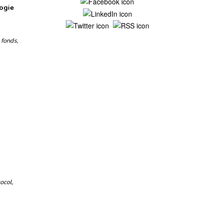
logie
Mentions légales
 fonds
,
ocol
,