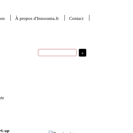
ion
À propos d'Innorama.fr
Contact
+
France
stratégie
d'innovation
ingénierie
politique d'innovation
indicateurs
intelligence artificielle
robotique
R&D
sciences du numérique
médecine
transfert
technologique
financement de l'innovation
valorisation de
usages
santé
USA
la recherche
investissement
startup
 de
sciences de la matière
stratégie de développement
Plus
rt-up