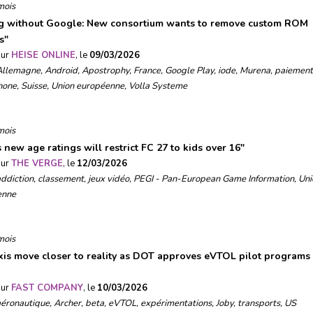
mois
g without Google: New consortium wants to remove custom ROM
s
"
sur
HEISE ONLINE
, le
09/03/2026
Allemagne
,
Android
,
Apostrophy
,
France
,
Google Play
,
iode
,
Murena
,
paiement
hone
,
Suisse
,
Union européenne
,
Volla Systeme
mois
 new age ratings will restrict FC 27 to kids over 16
"
sur
THE VERGE
, le
12/03/2026
ddiction
,
classement
,
jeux vidéo
,
PEGI - Pan-European Game Information
,
Uni
enne
mois
axis move closer to reality as DOT approves eVTOL pilot programs 
sur
FAST COMPANY
, le
10/03/2026
aéronautique
,
Archer
,
beta
,
eVTOL
,
expérimentations
,
Joby
,
transports
,
US