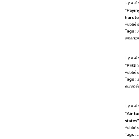
Il y a
4 
"
Payin
hurdle
Publié 
Tags :
smartp
Il y a
4 
"
PEGI’s
Publié 
Tags :
a
europé
Il y a
4 
"
Air t
states
"
Publié 
Tags :