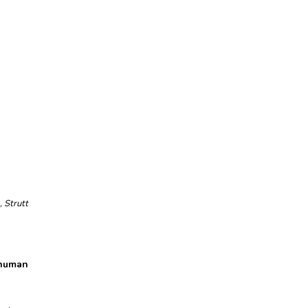
,
Strutt
 human