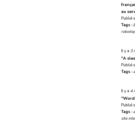
frança
Usages, société & tendances
au ser
Publié 
Evénements
Tags :
robotiq
Il y a
3 
"
A slee
Publié 
Tags :
Il y a
4 
"
WordP
Publié 
Tags :
site int