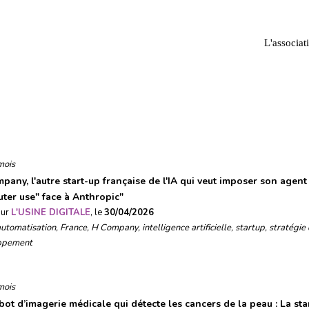
L'associat
Startups & nouveaux produits
mois
pany, l'autre start-up française de l'IA qui veut imposer son agent
ter use" face à Anthropic
"
sur
L'USINE DIGITALE
, le
30/04/2026
automatisation
,
France
,
H Company
,
intelligence artificielle
,
startup
,
stratégie
ppement
mois
bot d’imagerie médicale qui détecte les cancers de la peau : La sta