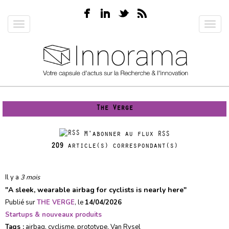
Aller
au
Toggle
Toggl
contenu
navigation
navig
principal
The Verge
M'abonner au flux RSS
209
article(s) correspondant(s)
Il y a
3 mois
"
A sleek, wearable airbag for cyclists is nearly here
"
Publié sur
THE VERGE
, le
14/04/2026
Startups & nouveaux produits
Tags :
airbag
,
cyclisme
,
prototype
,
Van Rysel