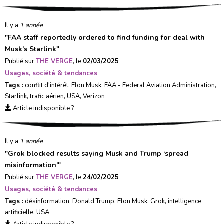
Il y a
1 année
"
FAA staff reportedly ordered to find funding for deal with
Musk’s Starlink
"
Publié sur
THE VERGE
, le
02/03/2025
Usages, société & tendances
Tags :
conflit d'intérêt
,
Elon Musk
,
FAA - Federal Aviation Administration
,
Starlink
,
trafic aérien
,
USA
,
Verizon
Article indisponible ?
Il y a
1 année
"
Grok blocked results saying Musk and Trump ‘spread
misinformation’
"
Publié sur
THE VERGE
, le
24/02/2025
Usages, société & tendances
Tags :
désinformation
,
Donald Trump
,
Elon Musk
,
Grok
,
intelligence
artificielle
,
USA