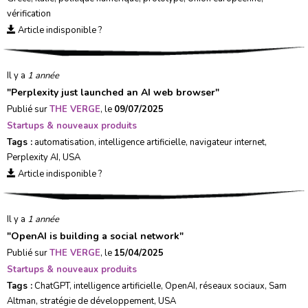
vérification
Article indisponible ?
Il y a
1 année
"
Perplexity just launched an AI web browser
"
Publié sur
THE VERGE
, le
09/07/2025
Startups & nouveaux produits
Tags :
automatisation
,
intelligence artificielle
,
navigateur internet
,
Perplexity AI
,
USA
Article indisponible ?
Il y a
1 année
"
OpenAI is building a social network
"
Publié sur
THE VERGE
, le
15/04/2025
Startups & nouveaux produits
Tags :
ChatGPT
,
intelligence artificielle
,
OpenAI
,
réseaux sociaux
,
Sam
Altman
,
stratégie de développement
,
USA