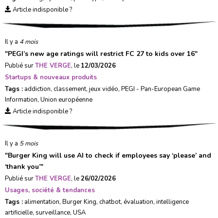
Article indisponible ?
Il y a
4 mois
"
PEGI’s new age ratings will restrict FC 27 to kids over 16
"
Publié sur
THE VERGE
, le
12/03/2026
Startups & nouveaux produits
Tags :
addiction
,
classement
,
jeux vidéo
,
PEGI - Pan-European Game
Information
,
Union européenne
Article indisponible ?
Il y a
5 mois
"
Burger King will use AI to check if employees say ‘please’ and
‘thank you’
"
Publié sur
THE VERGE
, le
26/02/2026
Usages, société & tendances
Tags :
alimentation
,
Burger King
,
chatbot
,
évaluation
,
intelligence
artificielle
,
surveillance
,
USA