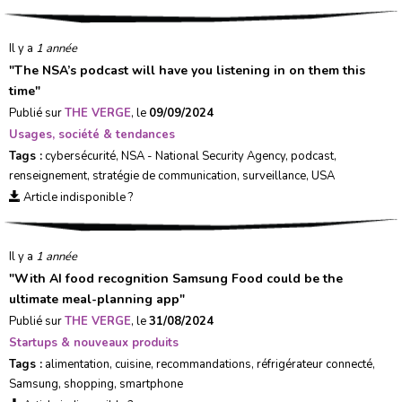
Il y a
1 année
"
The NSA’s podcast will have you listening in on them this
time
"
Publié sur
THE VERGE
, le
09/09/2024
Usages, société & tendances
Tags :
cybersécurité
,
NSA - National Security Agency
,
podcast
,
renseignement
,
stratégie de communication
,
surveillance
,
USA
Article indisponible ?
Il y a
1 année
"
With AI food recognition Samsung Food could be the
ultimate meal-planning app
"
Publié sur
THE VERGE
, le
31/08/2024
Startups & nouveaux produits
Tags :
alimentation
,
cuisine
,
recommandations
,
réfrigérateur connecté
,
Samsung
,
shopping
,
smartphone