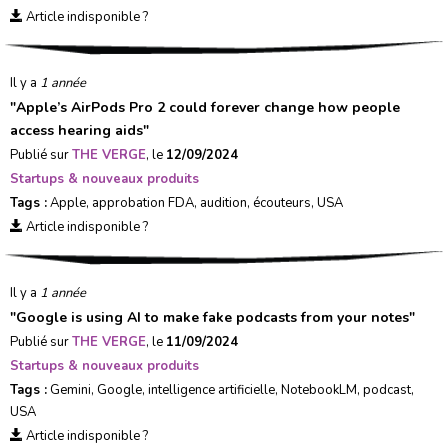
Article indisponible ?
Il y a
1 année
"
Apple’s AirPods Pro 2 could forever change how people
access hearing aids
"
Publié sur
THE VERGE
, le
12/09/2024
Startups & nouveaux produits
Tags :
Apple
,
approbation FDA
,
audition
,
écouteurs
,
USA
Article indisponible ?
Il y a
1 année
"
Google is using AI to make fake podcasts from your notes
"
Publié sur
THE VERGE
, le
11/09/2024
Startups & nouveaux produits
Tags :
Gemini
,
Google
,
intelligence artificielle
,
NotebookLM
,
podcast
,
USA
Article indisponible ?