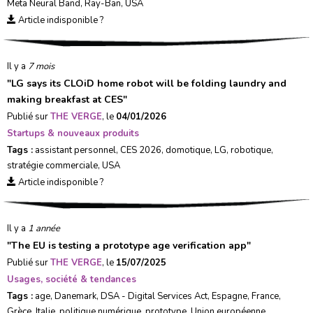
Meta Neural Band
,
Ray-Ban
,
USA
Article indisponible ?
Il y a
7 mois
"
LG says its CLOiD home robot will be folding laundry and
making breakfast at CES
"
Publié sur
THE VERGE
, le
04/01/2026
Startups & nouveaux produits
Tags :
assistant personnel
,
CES 2026
,
domotique
,
LG
,
robotique
,
stratégie commerciale
,
USA
Article indisponible ?
Il y a
1 année
"
The EU is testing a prototype age verification app
"
Publié sur
THE VERGE
, le
15/07/2025
Usages, société & tendances
Tags :
age
,
Danemark
,
DSA - Digital Services Act
,
Espagne
,
France
,
Grèce
,
Italie
,
politique numérique
,
prototype
,
Union européenne
,