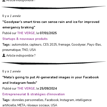
Article indisponible ?
Il y a
1 année
"
Goodyear’s smart tires can sense rain and ice for improved
emergency braking
"
Publié sur
THE VERGE
, le
07/01/2025
Startups & nouveaux produits
Tags :
automobile
,
capteurs
,
CES 2025
,
freinage
,
Goodyear
,
Pays-Bas
,
pneumatique
,
TNO
,
USA
Article indisponible ?
Il y a
1 année
"
Meta’s going to put AI-generated images in your Facebook
and Instagram feeds
"
Publié sur
THE VERGE
, le
25/09/2024
Entrepreneuriat & stratégies d’innovation
Tags :
données personnelles
,
Facebook
,
Instagram
,
intelligence
artificielle
,
META
,
réseaux sociaux
,
USA