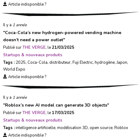
Article indisponible ?
Il y a
1 année
"
Coca-Cola’s new hydrogen-powered vending machine
doesn’t need a power outlet
"
Publié sur
THE VERGE
, le
21/03/2025
Startups & nouveaux produits
Tags :
2025
,
Coca-Cola
,
distributeur
,
Fuji Electric
,
hydrogène
,
Japon
,
World Expo
Article indisponible ?
Il y a
1 année
"
Roblox’s new AI model can generate 3D objects
"
Publié sur
THE VERGE
, le
17/03/2025
Startups & nouveaux produits
Tags :
intelligence artificielle
,
modélisation 3D
,
open source
,
Roblox
Article indisponible ?