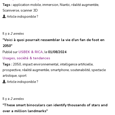
Tags :
application mobile
,
immersion
,
Niantic
,
réalité augmentée
,
Scaniverse
,
scanner 3D
Article indisponible ?
Il y a
2 années
"
Voici à quoi pourrait ressembler la vie d’un fan de foot en
2050
"
Publié sur
USBEK & RICA
, le
01/08/2024
Usages, société & tendances
Tags :
2050
,
impact environnemental
,
intelligence artificielle
,
prospective
,
réalité augmentée
,
smartphone
,
soutenabilité
,
spectacle
artistique
,
sport
Article indisponible ?
Il y a
2 années
"
These smart binoculars can identify thousands of stars and
over a million landmarks
"