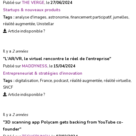
Publié sur
THE VERGE
, le
27/06/2024
Startups & nouveaux produits
Tags :
analyse d'images
,
astronomie
,
financement participatif
,
jumelles
,
réalité augmentée
,
Unistellar
Article indisponible ?
Il y a
2 années
"
L'AR/VR, le virtuel rencontre le réel de l'entreprise
"
Publié sur
MADDYNESS
, le
15/04/2024
Entrepreneuriat & stratégies d’innovation
Tags :
digitalisation
,
France
,
podcast
,
réalité augmentée
,
réalité virtuelle
,
SNCF
Article indisponible ?
Il y a
2 années
"
3D scanning app Polycam gets backing from YouTube co-
founder
"