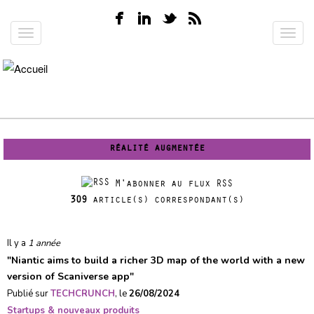
Aller
au
Toggle
Toggl
contenu
navigation
navig
principal
réalité augmentée
M'abonner au flux RSS
309
article(s) correspondant(s)
Il y a
1 année
"
Niantic aims to build a richer 3D map of the world with a new
version of Scaniverse app
"
Publié sur
TECHCRUNCH
, le
26/08/2024
Startups & nouveaux produits