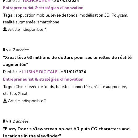
Publié sur
TECHCRUNCH
, le
07/02/2024
Entrepreneuriat & stratégies d’innovation
Tags :
application mobile
,
levée de fonds
,
modélisation 3D
,
Polycam
,
réalité augmentée
,
smartphone
Article indisponible ?
Il y a
2 années
"
Xreal lève 60 millions de dollars pour ses lunettes de réalité
augmentée
"
Publié sur
L'USINE DIGITALE
, le
31/01/2024
Entrepreneuriat & stratégies d’innovation
Tags :
Chine
,
levée de fonds
,
lunettes connectées
,
réalité augmentée
,
startup
,
Xreal
Article indisponible ?
Il y a
2 années
"
Fuzzy Door’s Viewscreen on-set AR puts CG characters and
locations in the viewfinder
"