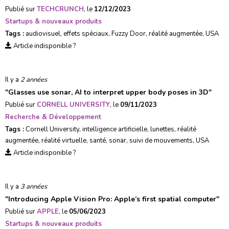
Publié sur
TECHCRUNCH
, le
12/12/2023
Startups & nouveaux produits
Tags :
audiovisuel
,
effets spéciaux
,
Fuzzy Door
,
réalité augmentée
,
USA
Article indisponible ?
Il y a
2 années
"
Glasses use sonar, AI to interpret upper body poses in 3D
"
Publié sur
CORNELL UNIVERSITY
, le
09/11/2023
Recherche & Développement
Tags :
Cornell University
,
intelligence artificielle
,
lunettes
,
réalité
augmentée
,
réalité virtuelle
,
santé
,
sonar
,
suivi de mouvements
,
USA
Article indisponible ?
Il y a
3 années
"
Introducing Apple Vision Pro: Apple’s first spatial computer
"
Publié sur
APPLE
, le
05/06/2023
Startups & nouveaux produits