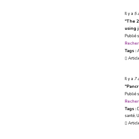
Usages, société & tendances
Il y a
5 
"
The 2
Evénements
using 
Publié 
Recher
Tags :
Articl
Il y a
7 
"
Pancr
Publié 
Recher
Tags :
santé
,
Articl