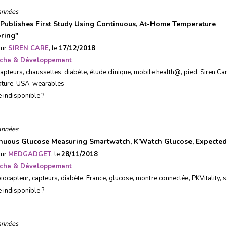
années
 Publishes First Study Using Continuous, At-Home Temperature
ring
"
sur
SIREN CARE
, le
17/12/2018
che & Développement
capteurs
,
chaussettes
,
diabète
,
étude clinique
,
mobile health@
,
pied
,
Siren Ca
ture
,
USA
,
wearables
e indisponible ?
années
nuous Glucose Measuring Smartwatch, K’Watch Glucose, Expecte
sur
MEDGADGET
, le
28/11/2018
che & Développement
biocapteur
,
capteurs
,
diabète
,
France
,
glucose
,
montre connectée
,
PKVitality
,
s
e indisponible ?
années