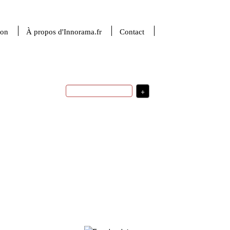
ion
À propos d'Innorama.fr
Contact
+
stratégie d'innovation
transfert
santé
technologique
R&D
sciences du
politique d'innovation
numérique
stratégie de
usages
développement
financement de
startup
France
l'innovation
ingénierie
médecine
investissement
sciences de la matière
robotique
intelligence
valorisation de la
artificielle
recherche
indicateurs
USA
Plus