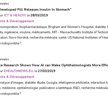
années
eveloped Pill Releases Insulin In Stomach
"
sur
ICT & HEALTH
, le
28/03/2019
che & Développement
ioinspiration
,
biopharmaceutique
,
Brigham and Women's Hospital
,
diabète
,
ity
,
ingénierie
,
insuline
,
médicaments
,
MIT - Massachusetts Institute of Techno
ation
,
Novo Nordisk
,
recherche médicale
,
santé
,
US National Institutes of Hea
e indisponible ?
années
e Research Shows How AI can Make Ophthalmologists More Effec
sur
EHEALTHNEWS.EU
, le
27/03/2019
che & Développement
analyse d'images
,
diabète
,
étude
,
Google
,
intelligence artificielle
,
interaction
e
,
médecine
,
ophtalmologie
,
publication scientifique
,
R&D
,
recherche médical
e indisponible ?