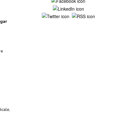
Mentions légales
ugar
re
icale
,