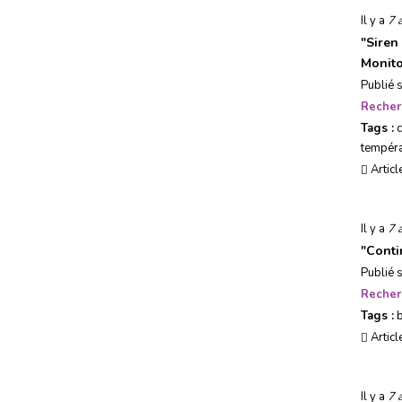
Il y a
7 
"
Siren
Monito
Publié 
Recher
Tags :
tempéra
Articl
Il y a
7 
"
Conti
Publié 
Recher
Tags :
Articl
Il y a
7 