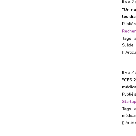
Il y a
7 
"
Un no
les di
Publié 
Recher
Tags :
a
Suède
Articl
Il y a
7 
"
CES 2
médic
Publié 
Startu
Tags :
médica
Articl