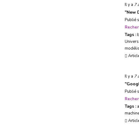
Il y a
7 
"
New D
Publié 
Recher
Tags :
b
Univers
modélis
Articl
Il y a
7 
"
Googl
Publié 
Recher
Tags :
machin
Articl