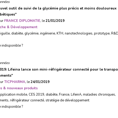
années
uvel outil de suivi de la glycémie plus précis et moins douloureux
abétiques
"
sur
FRANCE DIPLOMATIE
, le
21/01/2019
che & Développement
iguille
,
diabète
,
glycémie
,
ingénierie
,
KTH
,
nanotechnologies
,
prototype
,
R&
e indisponible ?
années
019: Lifeina lance son mini-réfrigérateur connecté pour le transpo
aments
"
sur
TICPHARMA
, le
24/01/2019
ps & nouveaux produits
application mobile
,
CES 2019
,
diabète
,
France
,
LifeinA
,
maladies chroniques
,
ments
,
réfrigérateur connecté
,
stratégie de développement
e indisponible ?