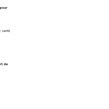
 pour
D
,
santé
,
rt de