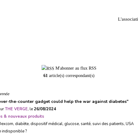
L'associat
diabète
M'abonner au flux RSS
61
article(s) correspondant(s)
année
over-the-counter gadget could help the war against diabetes
"
sur
THE VERGE
, le
26/08/2024
ps & nouveaux produits
Dexcom
,
diabète
,
dispositif médical
,
glucose
,
santé
,
suivi des patients
,
USA
e indisponible ?