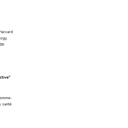
Harvard
logy
,
lth
tive
"
 homme-
e
,
santé