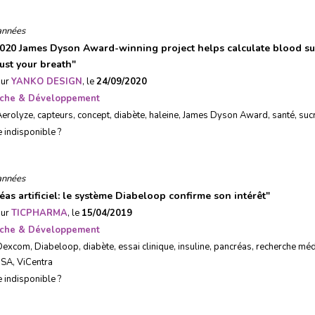
années
020 James Dyson Award-winning project helps calculate blood s
just your breath
"
sur
YANKO DESIGN
, le
24/09/2020
che & Développement
Aerolyze
,
capteurs
,
concept
,
diabète
,
haleine
,
James Dyson Award
,
santé
,
suc
e indisponible ?
années
éas artificiel: le système Diabeloop confirme son intérêt
"
sur
TICPHARMA
, le
15/04/2019
che & Développement
Dexcom
,
Diabeloop
,
diabète
,
essai clinique
,
insuline
,
pancréas
,
recherche méd
USA
,
ViCentra
e indisponible ?