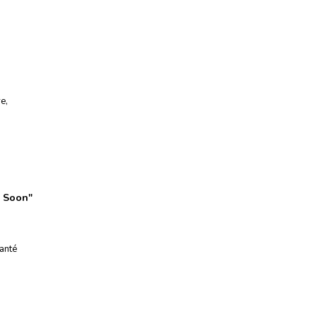
re
,
d Soon
"
anté