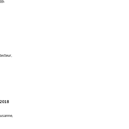
lth
tecteur
,
/2018
ausanne
,