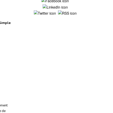
Mentions légales
Simple
ement
e de