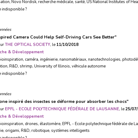
ation
,
Novo Nordisk
,
recherche médicale
,
santé
,
US National Institutes of Hea
e indisponible ?
années
spired Camera Could Help Self-Driving Cars See Better
"
sur
THE OPTICAL SOCIETY
, le
11/10/2018
che & Développement
ioinspiration
,
caméra
,
ingénierie
,
nanomatériaux
,
nanotechnologies
,
photodé
ation
,
R&D
,
shrimp
,
University of Illinois
,
véhicule autonome
e indisponible ?
années
one inspiré des insectes se déforme pour absorber les chocs
"
sur
EPFL - ECOLE POLYTECHNIQUE FÉDÉRALE DE LAUSANNE
, le
25/07
che & Développement
ioinspiration
,
drones
,
élastomère
,
EPFL - Ecole polytechnique fédérale de L
ie
,
origami
,
R&D
,
robotique
,
systèmes intelligents