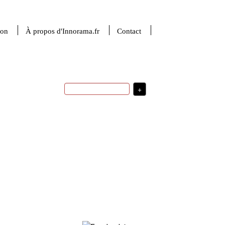
ion
À propos d'Innorama.fr
Contact
+
transfert technologique
R&D
investissement
indicateurs
intelligence artificielle
stratégie
financement de l'innovation
de développement
médecine
startup
sciences du numérique
valorisation de la
robotique
recherche
sciences de la matière
ingénierie
usages
santé
USA
France
politique d'innovation
stratégie d'innovation
Plus