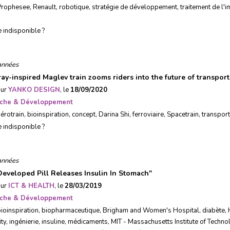
Prophesee
,
Renault
,
robotique
,
stratégie de développement
,
traitement de l'
e indisponible ?
années
ray-inspired Maglev train zooms riders into the future of transpor
sur
YANKO DESIGN
, le
18/09/2020
che & Développement
érotrain
,
bioinspiration
,
concept
,
Darina Shi
,
ferroviaire
,
Spacetrain
,
transpor
e indisponible ?
années
eveloped Pill Releases Insulin In Stomach
"
sur
ICT & HEALTH
, le
28/03/2019
che & Développement
ioinspiration
,
biopharmaceutique
,
Brigham and Women's Hospital
,
diabète
,
ity
,
ingénierie
,
insuline
,
médicaments
,
MIT - Massachusetts Institute of Techno