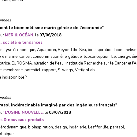
e indisponible ?
années
nt le biomimétisme marin génère de l’économie
"
sur
MER & OCÉAN
, le
07/06/2018
, société & tendances
analyse économique
,
Aquaporin
,
Beyond the Sea
,
bioinspiration
,
biomimétis
re marine
,
cancer
,
consommation énergétique
,
écoconception
,
Eel Energy
,
én
trice
,
EUROSIMA
,
filtration de l'eau
,
Institut de Recherche sur le Cancer et l’
e
,
membrane
,
potentiel
,
rapport
,
S-wings
,
VertigoLab
e indisponible ?
années
rasol indéracinable imaginé par des ingénieurs français
"
sur
L'USINE NOUVELLE
, le
03/07/2018
ps & nouveaux produits
aérodynamique
,
bioinspiration
,
design
,
ingénierie
,
Leaf for life
,
parasol
,
ltaïque