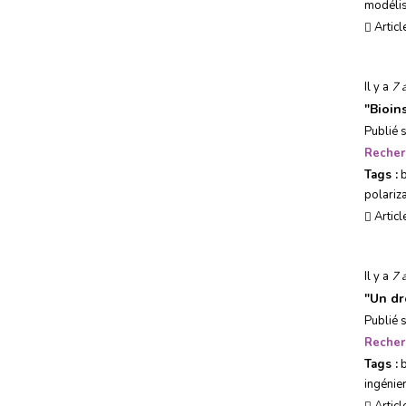
modélis
Articl
Il y a
7 
"
Bioin
Publié 
Recher
Tags :
b
polariz
Articl
Il y a
7 
"
Un dr
Publié 
Recher
Tags :
b
ingénier