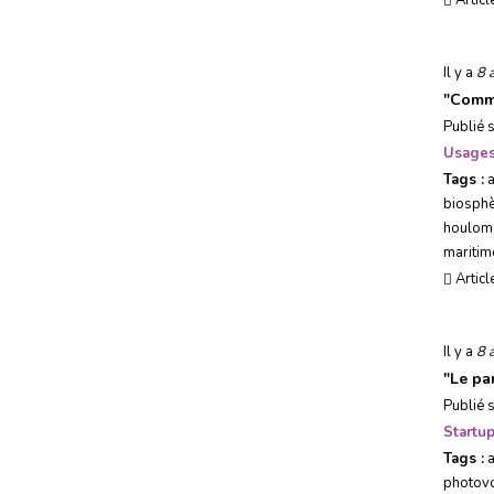
Articl
Il y a
8 
"
Comme
Publié 
Usages
Tags :
biosphè
houlomo
maritim
Articl
Il y a
8 
"
Le pa
Publié 
Startu
Tags :
photovo