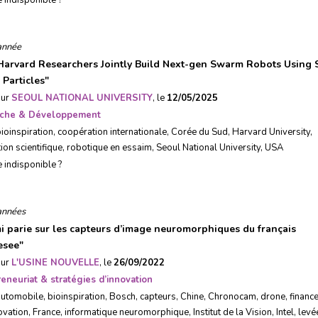
e indisponible ?
année
arvard Researchers Jointly Build Next-gen Swarm Robots Using 
 Particles
"
sur
SEOUL NATIONAL UNIVERSITY
, le
12/05/2025
che & Développement
ioinspiration
,
coopération internationale
,
Corée du Sud
,
Harvard University
,
ion scientifique
,
robotique en essaim
,
Seoul National University
,
USA
e indisponible ?
années
i parie sur les capteurs d’image neuromorphiques du français
esee
"
sur
L'USINE NOUVELLE
, le
26/09/2022
eneuriat & stratégies d’innovation
automobile
,
bioinspiration
,
Bosch
,
capteurs
,
Chine
,
Chronocam
,
drone
,
financ
ovation
,
France
,
informatique neuromorphique
,
Institut de la Vision
,
Intel
,
levé