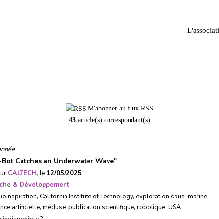
L'associat
bioinspiration
M'abonner au flux RSS
43
article(s) correspondant(s)
année
Bot Catches an Underwater Wave
"
sur
CALTECH
, le
12/05/2025
che & Développement
ioinspiration
,
California Institute of Technology
,
exploration sous-marine
,
nce artificielle
,
méduse
,
publication scientifique
,
robotique
,
USA