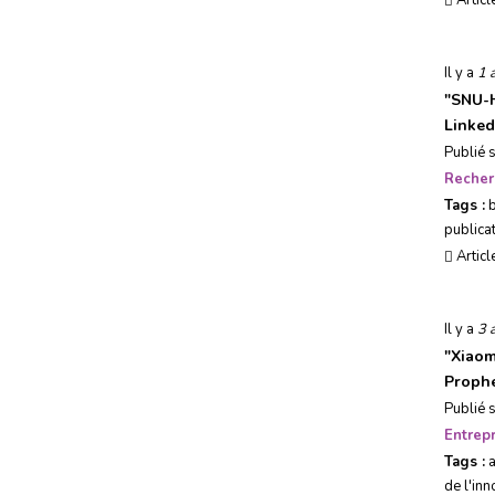
Articl
Usages, société & tendances
Il y a
1 
Evénements
"
SNU-H
Linked
Publié 
Recher
Tags :
b
publicat
Articl
Il y a
3 
"
Xiaom
Proph
Publié 
Entrepr
Tags :
de l'inn