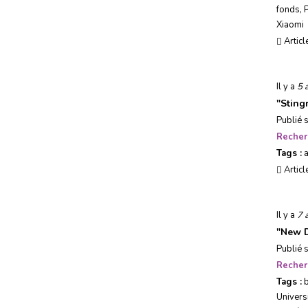
fonds
,
Xiaomi
Articl
Il y a
5 
"
Sting
Publié 
Recher
Tags :
a
Articl
Il y a
7 
"
New D
Publié 
Recher
Tags :
b
Univers