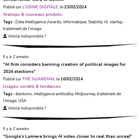
Publié sur
L'USINE DIGITALE
, le
23/02/2024
Startups & nouveaux produits
Tags :
Data Intelligence Awards
,
informatique
,
Stability AI
,
startup
,
traitement de l'image
Article indisponible ?
Il y a
2 années
"
AI firm considers banning creation of political images for
2024 elections
"
Publié sur
THE GUARDIAN
, le
10/02/2024
Usages, société & tendances
Tags :
élections
,
intelligence artificielle
,
Midjourney
,
traitement de
l'image
,
USA
Article indisponible ?
Il y a
2 années
"
Google’s Lumiere brings AI video closer to real than unreal
"