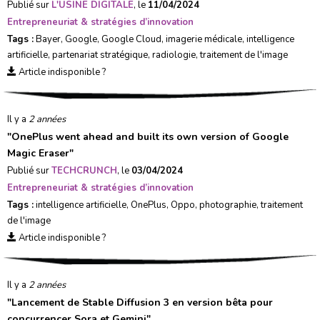
Publié sur
L'USINE DIGITALE
, le
11/04/2024
Entrepreneuriat & stratégies d’innovation
Tags :
Bayer
,
Google
,
Google Cloud
,
imagerie médicale
,
intelligence
artificielle
,
partenariat stratégique
,
radiologie
,
traitement de l'image
Article indisponible ?
Il y a
2 années
"
OnePlus went ahead and built its own version of Google
Magic Eraser
"
Publié sur
TECHCRUNCH
, le
03/04/2024
Entrepreneuriat & stratégies d’innovation
Tags :
intelligence artificielle
,
OnePlus
,
Oppo
,
photographie
,
traitement
de l'image
Article indisponible ?
Il y a
2 années
"
Lancement de Stable Diffusion 3 en version bêta pour
concurrencer Sora et Gemini
"