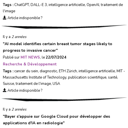
Tags :
ChatGPT
,
DALL-E 3
,
intelligence artificielle
,
OpenAI
,
traitement de
l'image
Article indisponible ?
Il y a
2 années
"
AI model identifies certain breast tumor stages likely to
progress to invasive cancer
"
Publié sur
MIT NEWS
, le
22/07/2024
Recherche & Développement
Tags :
cancer du sein
,
diagnostic
,
ETH Zürich
,
intelligence artificielle
,
MIT -
Massachusetts Institute of Technology
,
publication scientifique
,
santé
,
Suisse
,
traitement de l'image
,
USA
Article indisponible ?
Il y a
2 années
"
Bayer s'appuie sur Google Cloud pour développer des
applications d'IA en radiologie
"