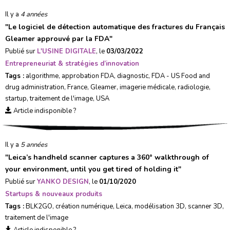
Il y a
4 années
"
Le logiciel de détection automatique des fractures du Français
Gleamer approuvé par la FDA
"
Publié sur
L'USINE DIGITALE
, le
03/03/2022
Entrepreneuriat & stratégies d’innovation
Tags :
algorithme
,
approbation FDA
,
diagnostic
,
FDA - US Food and
drug administration
,
France
,
Gleamer
,
imagerie médicale
,
radiologie
,
startup
,
traitement de l'image
,
USA
Article indisponible ?
Il y a
5 années
"
Leica’s handheld scanner captures a 360° walkthrough of
your environment, until you get tired of holding it
"
Publié sur
YANKO DESIGN
, le
01/10/2020
Startups & nouveaux produits
Tags :
BLK2GO
,
création numérique
,
Leica
,
modélisation 3D
,
scanner 3D
,
traitement de l'image