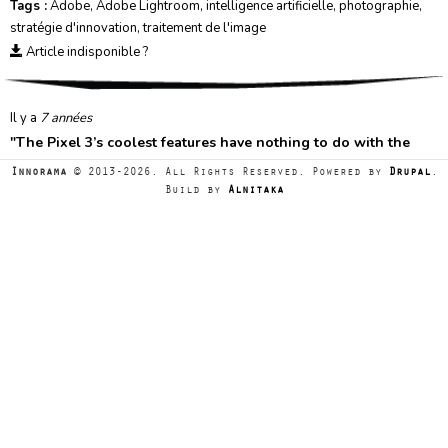
Tags :
Adobe
,
Adobe Lightroom
,
intelligence artificielle
,
photographie
,
stratégie d'innovation
,
traitement de l'image
Article indisponible ?
Il y a
7 années
"
The Pixel 3’s coolest features have nothing to do with the
phone
"
Innorama
© 2013-2026. All Rights Reserved. Powered by
Drupal
.
Publié sur
WIRED
, le
09/10/2018
Build by
Alnitaka
Startups & nouveaux produits
Tags :
analyse d'images
,
anti-spam
,
apprentissage automatique
,
assistant vocal
,
conversation
,
Google
,
Google Assistant
,
Google Lens
,
Google Now Playing
,
Google Pixel 3
,
intelligence artificielle
,
photographie
,
reconnaissance audio
,
Shazam
,
smartphone
,
stratégie
d'innovation
,
traitement de l'image
Article indisponible ?
Il y a
7 années
"
Deep Angel : une intelligence artificielle qui efface les objets