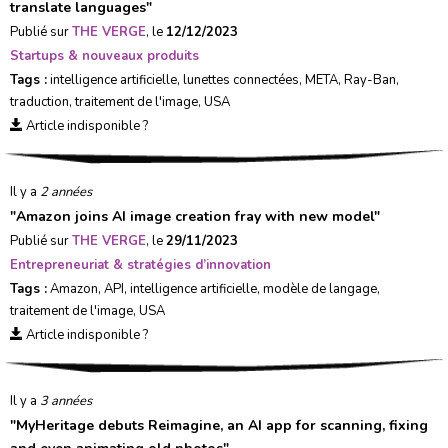
translate languages
"
Publié sur
THE VERGE
, le
12/12/2023
Startups & nouveaux produits
Tags :
intelligence artificielle
,
lunettes connectées
,
META
,
Ray-Ban
,
traduction
,
traitement de l'image
,
USA
Article indisponible ?
Il y a
2 années
"
Amazon joins AI image creation fray with new model
"
Publié sur
THE VERGE
, le
29/11/2023
Entrepreneuriat & stratégies d’innovation
Tags :
Amazon
,
API
,
intelligence artificielle
,
modèle de langage
,
traitement de l'image
,
USA
Article indisponible ?
Il y a
3 années
"
MyHeritage debuts Reimagine, an AI app for scanning, fixing