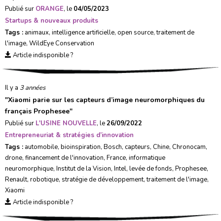
Publié sur
ORANGE
, le
04/05/2023
Startups & nouveaux produits
Tags :
animaux
,
intelligence artificielle
,
open source
,
traitement de
l'image
,
WildEye Conservation
Article indisponible ?
Il y a
3 années
"
Xiaomi parie sur les capteurs d’image neuromorphiques du
français Prophesee
"
Publié sur
L'USINE NOUVELLE
, le
26/09/2022
Entrepreneuriat & stratégies d’innovation
Tags :
automobile
,
bioinspiration
,
Bosch
,
capteurs
,
Chine
,
Chronocam
,
drone
,
financement de l'innovation
,
France
,
informatique
neuromorphique
,
Institut de la Vision
,
Intel
,
levée de fonds
,
Prophesee
,
Renault
,
robotique
,
stratégie de développement
,
traitement de l'image
,
Xiaomi
Article indisponible ?