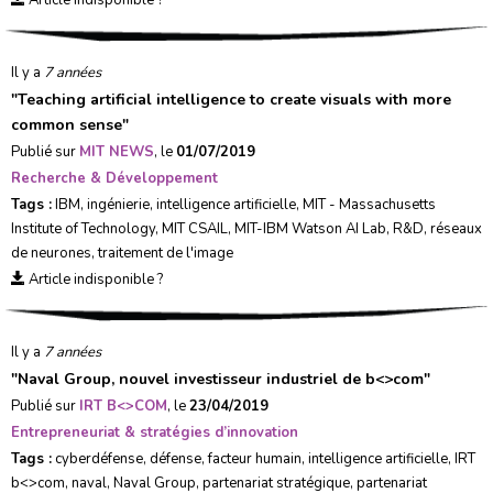
Article indisponible ?
Il y a
7 années
"
Teaching artificial intelligence to create visuals with more
common sense
"
Publié sur
MIT NEWS
, le
01/07/2019
Recherche & Développement
Tags :
IBM
,
ingénierie
,
intelligence artificielle
,
MIT - Massachusetts
Institute of Technology
,
MIT CSAIL
,
MIT-IBM Watson AI Lab
,
R&D
,
réseaux
de neurones
,
traitement de l'image
Article indisponible ?
Il y a
7 années
"
Naval Group, nouvel investisseur industriel de b<>com
"
Publié sur
IRT B<>COM
, le
23/04/2019
Entrepreneuriat & stratégies d’innovation
Tags :
cyberdéfense
,
défense
,
facteur humain
,
intelligence artificielle
,
IRT
b<>com
,
naval
,
Naval Group
,
partenariat stratégique
,
partenariat