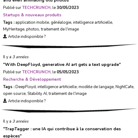
and even animating old photos
"
Publié sur
TECHCRUNCH
, le
30/05/2023
Startups & nouveaux produits
Tags :
application mobile
,
généalogie
,
intelligence artificielle
,
MyHeritage
,
photos
,
traitement de l'image
Article indisponible ?
Il y a
3 années
"
With DeepFloyd, generative AI art gets a text upgrade
"
Publié sur
TECHCRUNCH
, le
05/05/2023
Recherche & Développement
Tags :
DeepFloyd
,
intelligence artificielle
,
modèle de langage
,
NightCafe
,
open source
,
Stability AI
,
traitement de l'image
Article indisponible ?
Il y a
3 années
"
TrapTagger : une IA qui contribue à la conservation des
espèces
"