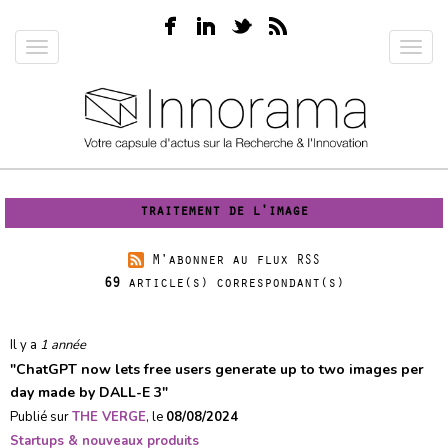
Aller
au
Toggle
Toggl
contenu
navigation
navig
principal
traitement de l'image
M'abonner au flux RSS
69
article(s) correspondant(s)
Il y a
1 année
"
ChatGPT now lets free users generate up to two images per
day made by DALL-E 3
"
Publié sur
THE VERGE
, le
08/08/2024
Startups & nouveaux produits