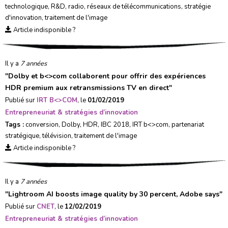
technologique
,
R&D
,
radio
,
réseaux de télécommunications
,
stratégie
d'innovation
,
traitement de l'image
Article indisponible ?
Il y a
7 années
"
Dolby et b<>com collaborent pour offrir des expériences
HDR premium aux retransmissions TV en direct
"
Publié sur
IRT B<>COM
, le
01/02/2019
Entrepreneuriat & stratégies d’innovation
Tags :
conversion
,
Dolby
,
HDR
,
IBC 2018
,
IRT b<>com
,
partenariat
stratégique
,
télévision
,
traitement de l'image
Article indisponible ?
Il y a
7 années
"
Lightroom AI boosts image quality by 30 percent, Adobe says
"
Publié sur
CNET
, le
12/02/2019
Entrepreneuriat & stratégies d’innovation