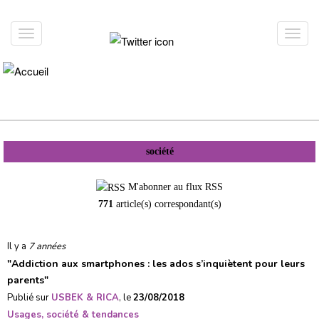
Aller
au
Toggle
Toggl
contenu
navigation
navig
principal
société
M'abonner au flux RSS
771
article(s) correspondant(s)
Il y a
7 années
"
Addiction aux smartphones : les ados s’inquiètent pour leurs
parents
"
Publié sur
USBEK & RICA
, le
23/08/2018
Usages, société & tendances