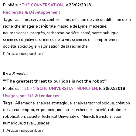
Publié sur
THE CONVERSATION
, le
25/02/2018
Recherche & Développement
Tags :
autisme
,
cerveau
,
conformisme
,
création de valeur
,
diffusion de la
recherche
,
imagerie cérébrale
,
maladie de Lyme
,
médecine
,
neurosciences
,
progrès
,
recherche-société
,
santé
,
santé publique
,
sciences cognitives
,
sciences de la vie
,
sciences du comportement
,
société
,
sociologie
,
valorisation de la recherche
Article indisponible ?
Il y a
8 années
"
"The greatest threat to our jobs is not the robot"
"
Publié sur
TECHNISCHE UNIVERSITÄT MÜNCHEN
, le
20/02/2018
Usages, société & tendances
Tags :
Allemagne
,
analyse stratégique
,
analyse technologique
,
création
de valeur
,
emploi
,
ergonomie
,
industrie
,
recherche-société
,
robotique
,
robotisation
,
société
,
Technical University of Munich
,
transformation
numérique
,
travail
,
usages
Article indisponible ?