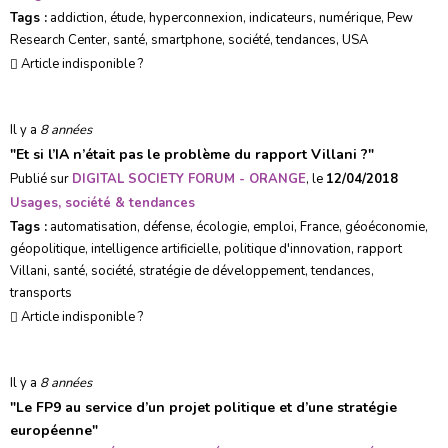
Tags :
addiction
,
étude
,
hyperconnexion
,
indicateurs
,
numérique
,
Pew
Research Center
,
santé
,
smartphone
,
société
,
tendances
,
USA
Article indisponible ?
Il y a
8 années
"
Et si l’IA n’était pas le problème du rapport Villani ?
"
Publié sur
DIGITAL SOCIETY FORUM - ORANGE
, le
12/04/2018
Usages, société & tendances
Tags :
automatisation
,
défense
,
écologie
,
emploi
,
France
,
géoéconomie
,
géopolitique
,
intelligence artificielle
,
politique d'innovation
,
rapport
Villani
,
santé
,
société
,
stratégie de développement
,
tendances
,
transports
Article indisponible ?
Il y a
8 années
"
Le FP9 au service d’un projet politique et d’une stratégie
européenne
"