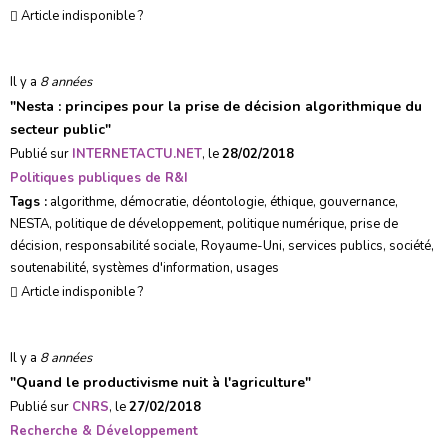
Article indisponible ?
Il y a
8 années
"
Nesta : principes pour la prise de décision algorithmique du
secteur public
"
Publié sur
INTERNETACTU.NET
, le
28/02/2018
Politiques publiques de R&I
Tags :
algorithme
,
démocratie
,
déontologie
,
éthique
,
gouvernance
,
NESTA
,
politique de développement
,
politique numérique
,
prise de
décision
,
responsabilité sociale
,
Royaume-Uni
,
services publics
,
société
,
soutenabilité
,
systèmes d'information
,
usages
Article indisponible ?
Il y a
8 années
"
Quand le productivisme nuit à l'agriculture
"
Publié sur
CNRS
, le
27/02/2018
Recherche & Développement