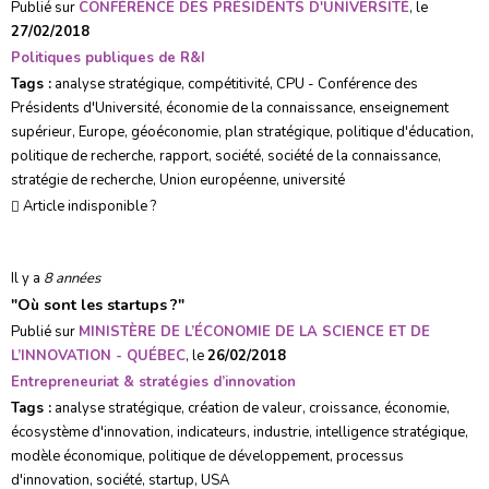
Publié sur
CONFÉRENCE DES PRÉSIDENTS D'UNIVERSITÉ
, le
27/02/2018
Politiques publiques de R&I
Tags :
analyse stratégique
,
compétitivité
,
CPU - Conférence des
Présidents d'Université
,
économie de la connaissance
,
enseignement
supérieur
,
Europe
,
géoéconomie
,
plan stratégique
,
politique d'éducation
,
politique de recherche
,
rapport
,
société
,
société de la connaissance
,
stratégie de recherche
,
Union européenne
,
université
Article indisponible ?
Il y a
8 années
"
Où sont les startups ?
"
Publié sur
MINISTÈRE DE L’ÉCONOMIE DE LA SCIENCE ET DE
L’INNOVATION - QUÉBEC
, le
26/02/2018
Entrepreneuriat & stratégies d’innovation
Tags :
analyse stratégique
,
création de valeur
,
croissance
,
économie
,
écosystème d'innovation
,
indicateurs
,
industrie
,
intelligence stratégique
,
modèle économique
,
politique de développement
,
processus
d'innovation
,
société
,
startup
,
USA