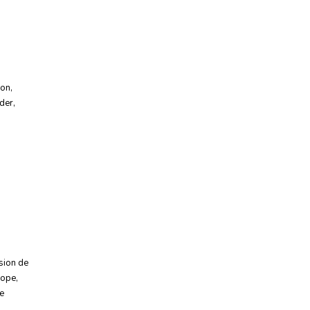
ion
,
der
,
sion de
rope
,
de