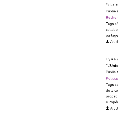
"
« La 
Publié 
Recher
Tags :
collabo
partage
Artic
Il y a
8 
"
L’Uni
Publié 
Politi
Tags :
a
de la c
propag
europé
Artic