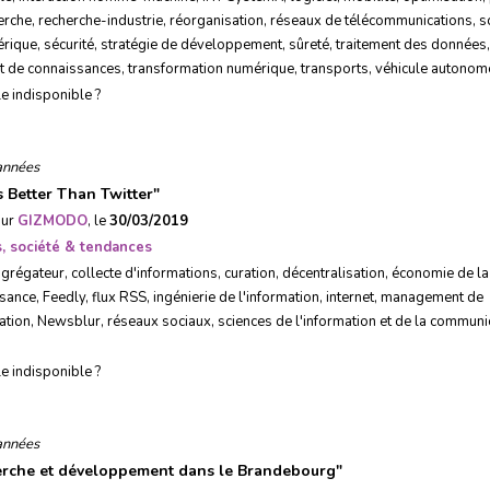
erche
,
recherche-industrie
,
réorganisation
,
réseaux de télécommunications
,
s
érique
,
sécurité
,
stratégie de développement
,
sûreté
,
traitement des données
,
rt de connaissances
,
transformation numérique
,
transports
,
véhicule autonom
le indisponible ?
années
s Better Than Twitter
"
sur
GIZMODO
, le
30/03/2019
, société & tendances
agrégateur
,
collecte d'informations
,
curation
,
décentralisation
,
économie de la
ssance
,
Feedly
,
flux RSS
,
ingénierie de l'information
,
internet
,
management de
ation
,
Newsblur
,
réseaux sociaux
,
sciences de l'information et de la communi
le indisponible ?
années
rche et développement dans le Brandebourg
"