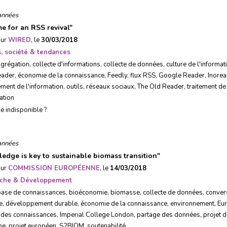
années
ime for an RSS revival
"
sur
WIRED
, le
30/03/2018
, société & tendances
agrégation
,
collecte d'informations
,
collecte de données
,
culture de l'informat
eader
,
économie de la connaissance
,
Feedly
,
flux RSS
,
Google Reader
,
Inorea
ent de l'information
,
outils
,
réseaux sociaux
,
The Old Reader
,
traitement de
ation
le indisponible ?
années
edge is key to sustainable biomass transition
"
sur
COMMISSION EUROPÉENNE
, le
14/03/2018
che & Développement
base de connaissances
,
bioéconomie
,
biomasse
,
collecte de données
,
conver
e
,
développement durable
,
économie de la connaissance
,
environnement
,
Eu
 des connaissances
,
Imperial College London
,
partage des données
,
projet 
he
,
projet européen
,
S2BIOM
,
soutenabilité