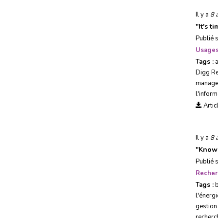
Il y a
8 
"
It's t
Publié 
Usages
Tags :
Digg R
managem
l'inform
Artic
Il y a
8 
"
Knowl
Publié 
Recher
Tags :
l'énergi
gestion
recherc