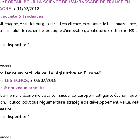
sur
PORTAIL POUR LA SCIENCE DE L'AMBASSADE DE FRANCE EN
AGNE
, le
11/07/2018
, société & tendances
Allemagne
,
Brandebourg
,
centre d'excellence
,
économie de la connaissance
,
eurs
,
institut de recherche
,
politique d'innovation
,
politique de recherche
,
R&D
,
le indisponible ?
années
co lance un outil de veille législative en Europe
"
sur
LES ECHOS
, le
03/07/2018
ps & nouveaux produits
abonnement
,
économie de la connaissance
,
Europe
,
intelligence économique
,
ion
,
Politico
,
politique réglementaire
,
stratégie de développement
,
veille
,
veil
ntaire
le indisponible ?
années