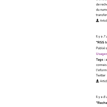
Usages, société &
de rech
tendances
du num
transfe
Evénements
Artic
Il y a
7 
"
RSS I
Publié 
Usages
Tags :
connai
l'inform
Twitter
Artic
Il y a
8 
"
Reche