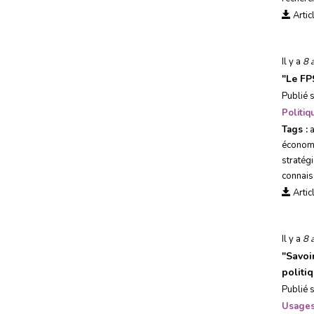
Artic
Il y a
8 
"
Le FP
Publié 
Politi
Tags :
économi
stratég
connai
Artic
Il y a
8 
"
Savoi
politiq
Publié 
Usages