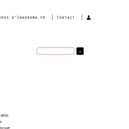
opos d'Innorama.fr
Contact
+
ingénierie
santé
R&D
politique d'innovation
stratégie
d'innovation
stratégie de
développement
transfert technologique
startup
France
usages
investissement
sciences
du numérique
sciences de la
matière
USA
indicateurs
robotique
intelligence
artificielle
médecine
valorisation de la
rable
,
recherche
financement de
l'innovation
e
Plus
projet