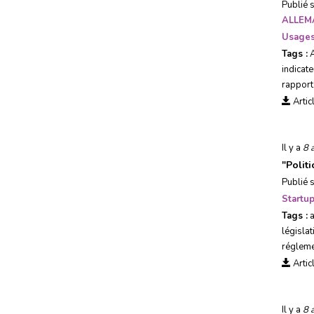
Publié 
ALLEM
Usages
Tags :
indicat
rapport
Artic
Il y a
8 
"
Politi
Publié 
Startu
Tags :
législat
régleme
Artic
Il y a
8 