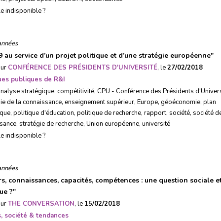
le indisponible ?
années
9 au service d’un projet politique et d’une stratégie européenne
"
sur
CONFÉRENCE DES PRÉSIDENTS D'UNIVERSITÉ
, le
27/02/2018
ques publiques de R&I
analyse stratégique
,
compétitivité
,
CPU - Conférence des Présidents d'Univers
e de la connaissance
,
enseignement supérieur
,
Europe
,
géoéconomie
,
plan
ique
,
politique d'éducation
,
politique de recherche
,
rapport
,
société
,
société de
ssance
,
stratégie de recherche
,
Union européenne
,
université
le indisponible ?
années
rs, connaissances, capacités, compétences : une question sociale e
ue ?
"
sur
THE CONVERSATION
, le
15/02/2018
, société & tendances