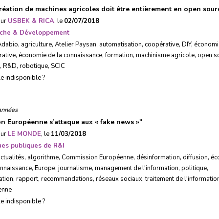
création de machines agricoles doit être entièrement en open sour
sur
USBEK & RICA
, le
02/07/2018
che & Développement
Adabio
,
agriculture
,
Atelier Paysan
,
automatisation
,
coopérative
,
DIY
,
économi
rative
,
économie de la connaissance
,
formation
,
machinisme agricole
,
open s
,
R&D
,
robotique
,
SCIC
le indisponible ?
années
on Européenne s’attaque aux « fake news »
"
sur
LE MONDE
, le
11/03/2018
ques publiques de R&I
ctualités
,
algorithme
,
Commission Européenne
,
désinformation
,
diffusion
,
éc
onnaissance
,
Europe
,
journalisme
,
management de l'information
,
politique
,
ation
,
rapport
,
recommandations
,
réseaux sociaux
,
traitement de l'informatio
enne
le indisponible ?