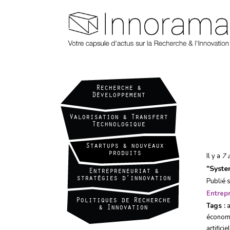
Aller
au
contenu
principal
Recherche &
Développement
Valorisation & Transfert
Technologique
Startups & nouveaux
produits
Il y a
7 
"
Syste
Entrepreneuriat &
stratégies d’innovation
Publié 
Entrepr
Politiques de Recherche
Tags :
& Innovation
économi
artificie