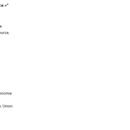
ce »
"
e
ource
,
onomie
n
,
Union