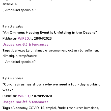
artificielle
Article indisponible ?
Il y a
3 années
"
An Ominous Heating Event Is Unfolding in the Oceans
"
Publié sur
WIRED
, le
28/04/2023
Usages, société & tendances
Tags :
Berkeley Earth
,
climat
,
environnement
,
océan
,
réchauffement
climatique
,
température
Article indisponible ?
Il y a
5 années
"
Coronavirus has shown why we need a four-day working
week
"
Publié sur
WIRED
, le
07/09/2020
Usages, société & tendances
Tags :
Autonomy
,
COVID-19
,
emploi
,
étude
,
ressources humaines
,