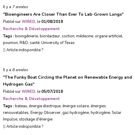
Il y a
7 années
"
Bioengineers Are Closer Than Ever To Lab-Grown Lungs
"
Publié sur
WIRED
, le
01/08/2018
Recherche & Développement
Tags :
bioingénierie
,
bioréacteur
,
cochon
,
médecine
,
organe artificiel
,
poumon
,
R&D
,
santé
,
University of Texas
Article indisponible ?
Il y a
8 années
"
The Funky Boat Circling the Planet on Renewable Energy and
Hydrogen Gas
"
Publié sur
WIRED
, le
05/07/2018
Recherche & Développement
Tags :
bateau
,
énergie électrique
,
énergie solaire
,
énergies
renouvelables
,
Energy Observer
,
gaz hydrogène
,
hydrogène
,
Solar
Impulse
,
stockage d'énergie
Article indisponible ?