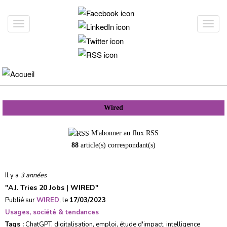
Aller
au
Toggle
Toggl
contenu
navigation
navig
principal
Wired
M'abonner au flux RSS
88
article(s) correspondant(s)
Il y a
3 années
"
A.I. Tries 20 Jobs | WIRED
"
Publié sur
WIRED
, le
17/03/2023
Usages, société & tendances
Tags :
ChatGPT
,
digitalisation
,
emploi
,
étude d'impact
,
intelligence