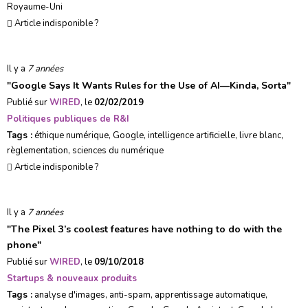
Royaume-Uni
Article indisponible ?
Il y a
7 années
"
Google Says It Wants Rules for the Use of AI—Kinda, Sorta
"
Publié sur
WIRED
, le
02/02/2019
Politiques publiques de R&I
Tags :
éthique numérique
,
Google
,
intelligence artificielle
,
livre blanc
,
règlementation
,
sciences du numérique
Article indisponible ?
Il y a
7 années
"
The Pixel 3’s coolest features have nothing to do with the
phone
"
Publié sur
WIRED
, le
09/10/2018
Startups & nouveaux produits
Tags :
analyse d'images
,
anti-spam
,
apprentissage automatique
,