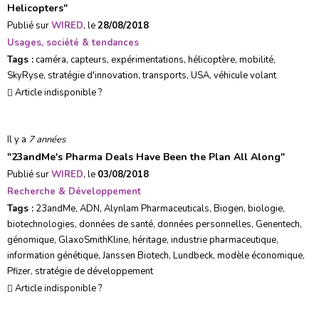
Helicopters
"
Publié sur
WIRED
, le
28/08/2018
Usages, société & tendances
Tags :
caméra
,
capteurs
,
expérimentations
,
hélicoptère
,
mobilité
,
SkyRyse
,
stratégie d'innovation
,
transports
,
USA
,
véhicule volant
Article indisponible ?
Il y a
7 années
"
23andMe's Pharma Deals Have Been the Plan All Along
"
Publié sur
WIRED
, le
03/08/2018
Recherche & Développement
Tags :
23andMe
,
ADN
,
Alynlam Pharmaceuticals
,
Biogen
,
biologie
,
biotechnologies
,
données de santé
,
données personnelles
,
Genentech
,
génomique
,
GlaxoSmithKline
,
héritage
,
industrie pharmaceutique
,
information génétique
,
Janssen Biotech
,
Lundbeck
,
modèle économique
,
Pfizer
,
stratégie de développement
Article indisponible ?