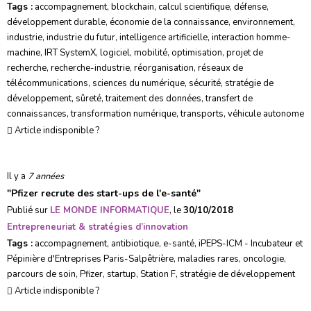
Tags :
accompagnement
,
blockchain
,
calcul scientifique
,
défense
,
développement durable
,
économie de la connaissance
,
environnement
,
industrie
,
industrie du futur
,
intelligence artificielle
,
interaction homme-
machine
,
IRT SystemX
,
logiciel
,
mobilité
,
optimisation
,
projet de
recherche
,
recherche-industrie
,
réorganisation
,
réseaux de
télécommunications
,
sciences du numérique
,
sécurité
,
stratégie de
développement
,
sûreté
,
traitement des données
,
transfert de
connaissances
,
transformation numérique
,
transports
,
véhicule autonome
Article indisponible ?
Il y a
7 années
"
Pfizer recrute des start-ups de l'e-santé
"
Publié sur
LE MONDE INFORMATIQUE
, le
30/10/2018
Entrepreneuriat & stratégies d’innovation
Tags :
accompagnement
,
antibiotique
,
e-santé
,
iPEPS-ICM - Incubateur et
Pépinière d'Entreprises Paris-Salpêtrière
,
maladies rares
,
oncologie
,
parcours de soin
,
Pfizer
,
startup
,
Station F
,
stratégie de développement
Article indisponible ?