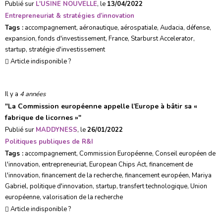
Publié sur
L'USINE NOUVELLE
, le
13/04/2022
Entrepreneuriat & stratégies d’innovation
Tags :
accompagnement
,
aéronautique
,
aérospatiale
,
Audacia
,
défense
,
expansion
,
fonds d'investissement
,
France
,
Starburst Accelerator
,
startup
,
stratégie d'investissement
Article indisponible ?
Il y a
4 années
"
La Commission européenne appelle l’Europe à bâtir sa «
fabrique de licornes »
"
Publié sur
MADDYNESS
, le
26/01/2022
Politiques publiques de R&I
Tags :
accompagnement
,
Commission Européenne
,
Conseil européen de
l'innovation
,
entrepreneuriat
,
European Chips Act
,
financement de
l'innovation
,
financement de la recherche
,
financement européen
,
Mariya
Gabriel
,
politique d'innovation
,
startup
,
transfert technologique
,
Union
européenne
,
valorisation de la recherche
Article indisponible ?