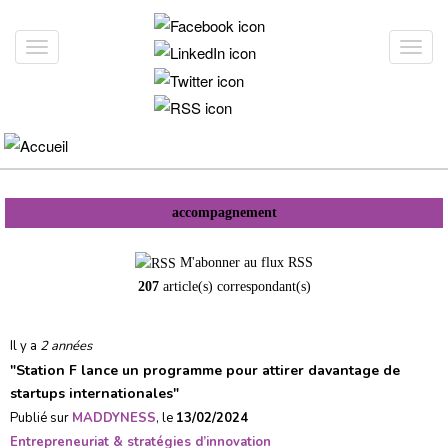
Aller
au
Toggle
Toggl
contenu
navigation
navig
principal
accompagnement
M'abonner au flux RSS
207
article(s) correspondant(s)
Il y a
2 années
"
Station F lance un programme pour attirer davantage de
startups internationales
"
Publié sur
MADDYNESS
, le
13/02/2024
Entrepreneuriat & stratégies d’innovation