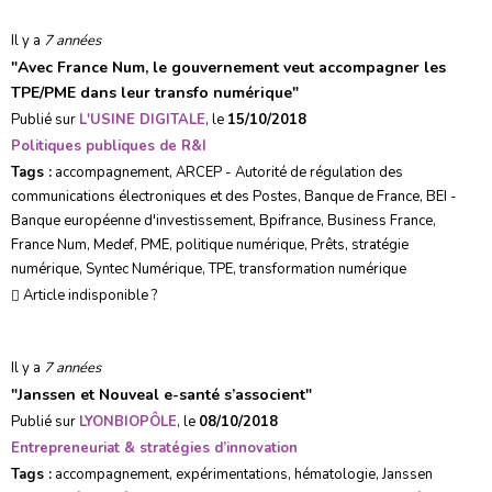
Il y a
7 années
"
Avec France Num, le gouvernement veut accompagner les
TPE/PME dans leur transfo numérique
"
Publié sur
L'USINE DIGITALE
, le
15/10/2018
Politiques publiques de R&I
Tags :
accompagnement
,
ARCEP - Autorité de régulation des
communications électroniques et des Postes
,
Banque de France
,
BEI -
Banque européenne d'investissement
,
Bpifrance
,
Business France
,
France Num
,
Medef
,
PME
,
politique numérique
,
Prêts
,
stratégie
numérique
,
Syntec Numérique
,
TPE
,
transformation numérique
Article indisponible ?
Il y a
7 années
"
Janssen et Nouveal e-santé s’associent
"
Publié sur
LYONBIOPÔLE
, le
08/10/2018
Entrepreneuriat & stratégies d’innovation
Tags :
accompagnement
,
expérimentations
,
hématologie
,
Janssen