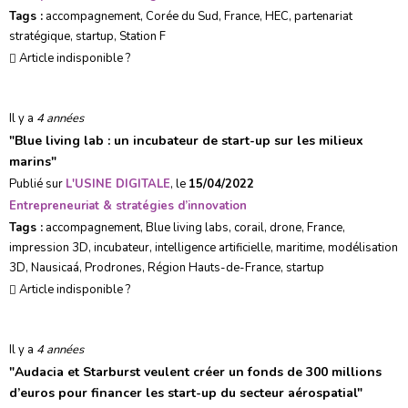
Tags :
accompagnement
,
Corée du Sud
,
France
,
HEC
,
partenariat
stratégique
,
startup
,
Station F
Article indisponible ?
Il y a
4 années
"
Blue living lab : un incubateur de start-up sur les milieux
marins
"
Publié sur
L'USINE DIGITALE
, le
15/04/2022
Entrepreneuriat & stratégies d’innovation
Tags :
accompagnement
,
Blue living labs
,
corail
,
drone
,
France
,
impression 3D
,
incubateur
,
intelligence artificielle
,
maritime
,
modélisation
3D
,
Nausicaá
,
Prodrones
,
Région Hauts-de-France
,
startup
Article indisponible ?
Il y a
4 années
"
Audacia et Starburst veulent créer un fonds de 300 millions
d’euros pour financer les start-up du secteur aérospatial
"