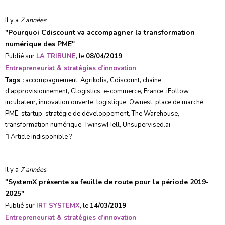
Il y a
7 années
"
Pourquoi Cdiscount va accompagner la transformation
numérique des PME
"
Publié sur
LA TRIBUNE
, le
08/04/2019
Entrepreneuriat & stratégies d’innovation
Tags :
accompagnement
,
Agrikolis
,
Cdiscount
,
chaîne
d'approvisionnement
,
Clogistics
,
e-commerce
,
France
,
iFollow
,
incubateur
,
innovation ouverte
,
logistique
,
Ownest
,
place de marché
,
PME
,
startup
,
stratégie de développement
,
The Warehouse
,
transformation numérique
,
TwinswHell
,
Unsupervised.ai
Article indisponible ?
Il y a
7 années
"
SystemX présente sa feuille de route pour la période 2019-
2025
"
Publié sur
IRT SYSTEMX
, le
14/03/2019
Entrepreneuriat & stratégies d’innovation