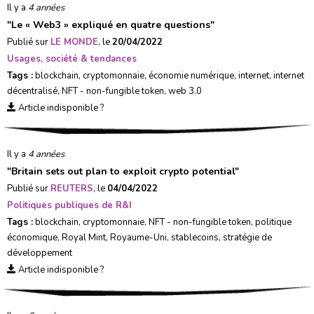
Il y a
4 années
"
Le « Web3 » expliqué en quatre questions
"
Publié sur
LE MONDE
, le
20/04/2022
Usages, société & tendances
Tags :
blockchain
,
cryptomonnaie
,
économie numérique
,
internet
,
internet
décentralisé
,
NFT - non-fungible token
,
web 3.0
Article indisponible ?
Il y a
4 années
"
Britain sets out plan to exploit crypto potential
"
Publié sur
REUTERS
, le
04/04/2022
Politiques publiques de R&I
Tags :
blockchain
,
cryptomonnaie
,
NFT - non-fungible token
,
politique
économique
,
Royal Mint
,
Royaume-Uni
,
stablecoins
,
stratégie de
développement
Article indisponible ?