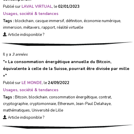
Publié sur
LAVAL VIRTUAL
, le
02/01/2023
Usages, société & tendances
Tags :
blockchain
,
casque immersif
,
définition
,
économie numérique
,
immersion
,
métavers
,
rapport
,
réalité virtuelle
Article indisponible ?
Il y a
3 années
"
« La consommation énergétique annuelle du Bitcoin,
équivalente à celle de la Suisse, pourrait être divisée par mille
»
"
Publié sur
LE MONDE
, le
24/09/2022
Usages, société & tendances
Tags :
Bitcoin
,
blockchain
,
consommation énergétique
,
contrat
,
cryptographie
,
cryptomonnaie
,
Ethereum
,
Jean-Paul Delahaye
,
mathématiques
,
Université de Lille
Article indisponible ?