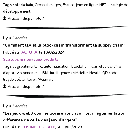
Tags :
blockchain
,
Cross the ages
,
France
,
jeux en ligne
,
NFT
,
stratégie de
développement
Article indisponible ?
Il y a
2 années
"
Comment l’IA et la blockchain transforment la supply chain
"
Publié sur
ACTU IA
, le
13/02/2024
Startups & nouveaux produits
Tags :
agroalimentaire
,
automatisation
,
blockchain
,
Carrefour
,
chaîne
d'approvisionnement
,
IBM
,
intelligence artificielle
,
Nestlé
,
QR code
,
traçabilité
,
Unilever
,
Walmart
Article indisponible ?
Il y a
3 années
"
Les jeux web3 comme Sorare vont avoir leur réglementation,
différente de celle des jeux d'argent
"
Publié sur
L'USINE DIGITALE
, le
10/05/2023