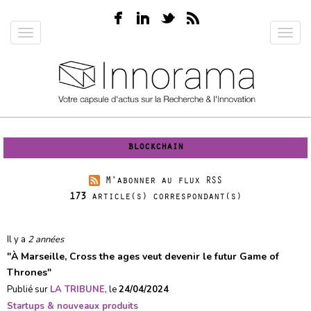
Aller
au
Toggle
Toggl
contenu
navigation
navig
principal
blockchain
M'abonner au flux RSS
173
article(s) correspondant(s)
Il y a
2 années
"
À Marseille, Cross the ages veut devenir le futur Game of
Thrones
"
Publié sur
LA TRIBUNE
, le
24/04/2024
Startups & nouveaux produits