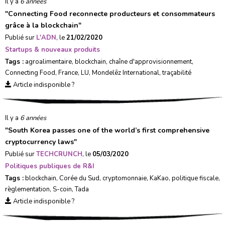
Il y a
6 années
"
Connecting Food reconnecte producteurs et consommateurs
grâce à la blockchain
"
Publié sur
L'ADN
, le
21/02/2020
Startups & nouveaux produits
Tags :
agroalimentaire
,
blockchain
,
chaîne d'approvisionnement
,
Connecting Food
,
France
,
LU
,
Mondelēz International
,
traçabilité
Article indisponible ?
Il y a
6 années
"
South Korea passes one of the world’s first comprehensive
cryptocurrency laws
"
Publié sur
TECHCRUNCH
, le
05/03/2020
Politiques publiques de R&I
Tags :
blockchain
,
Corée du Sud
,
cryptomonnaie
,
KaKao
,
politique fiscale
,
règlementation
,
S-coin
,
Tada
Article indisponible ?