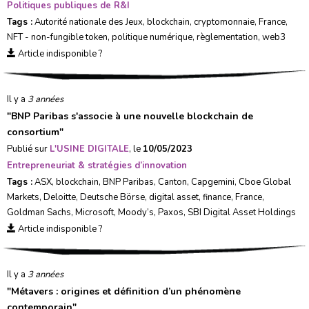
Politiques publiques de R&I
Tags :
Autorité nationale des Jeux
,
blockchain
,
cryptomonnaie
,
France
,
NFT - non-fungible token
,
politique numérique
,
règlementation
,
web3
Article indisponible ?
Il y a
3 années
"
BNP Paribas s'associe à une nouvelle blockchain de
consortium
"
Publié sur
L'USINE DIGITALE
, le
10/05/2023
Entrepreneuriat & stratégies d’innovation
Tags :
ASX
,
blockchain
,
BNP Paribas
,
Canton
,
Capgemini
,
Cboe Global
Markets
,
Deloitte
,
Deutsche Börse
,
digital asset
,
finance
,
France
,
Goldman Sachs
,
Microsoft
,
Moody’s
,
Paxos
,
SBI Digital Asset Holdings
Article indisponible ?
Il y a
3 années
"
Métavers : origines et définition d’un phénomène
contemporain
"