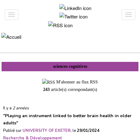
Aller
au
Toggle
Toggl
contenu
navigation
navig
principal
sciences cognitives
M'abonner au flux RSS
243
article(s) correspondant(s)
Il y a
2 années
"
Playing an instrument linked to better brain health in older
adults
"
Publié sur
UNIVERSITY OF EXETER
, le
29/01/2024
Recherche & Développement