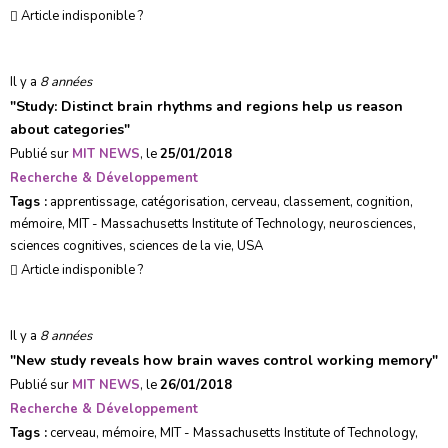
Article indisponible ?
Il y a
8 années
"
Study: Distinct brain rhythms and regions help us reason
about categories
"
Publié sur
MIT NEWS
, le
25/01/2018
Recherche & Développement
Tags :
apprentissage
,
catégorisation
,
cerveau
,
classement
,
cognition
,
mémoire
,
MIT - Massachusetts Institute of Technology
,
neurosciences
,
sciences cognitives
,
sciences de la vie
,
USA
Article indisponible ?
Il y a
8 années
"
New study reveals how brain waves control working memory
"
Publié sur
MIT NEWS
, le
26/01/2018
Recherche & Développement
Tags :
cerveau
,
mémoire
,
MIT - Massachusetts Institute of Technology
,