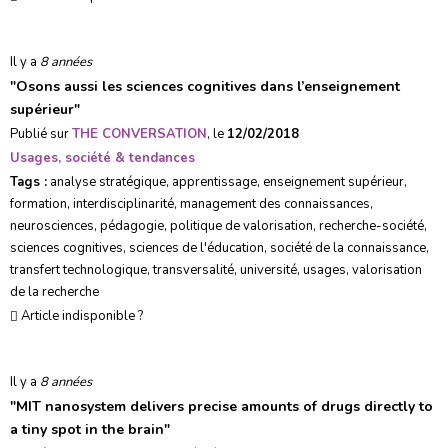
Il y a
8 années
"
Osons aussi les sciences cognitives dans l’enseignement
supérieur
"
Publié sur
THE CONVERSATION
, le
12/02/2018
Usages, société & tendances
Tags :
analyse stratégique
,
apprentissage
,
enseignement supérieur
,
formation
,
interdisciplinarité
,
management des connaissances
,
neurosciences
,
pédagogie
,
politique de valorisation
,
recherche-société
,
sciences cognitives
,
sciences de l'éducation
,
société de la connaissance
,
transfert technologique
,
transversalité
,
université
,
usages
,
valorisation
de la recherche
Article indisponible ?
Il y a
8 années
"
MIT nanosystem delivers precise amounts of drugs directly to
a tiny spot in the brain
"