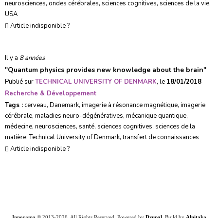
neurosciences
,
ondes cérébrales
,
sciences cognitives
,
sciences de la vie
,
USA
Article indisponible ?
Il y a
8 années
"
Quantum physics provides new knowledge about the brain
"
Publié sur
TECHNICAL UNIVERSITY OF DENMARK
, le
18/01/2018
Recherche & Développement
Tags :
cerveau
,
Danemark
,
imagerie à résonance magnétique
,
imagerie
cérébrale
,
maladies neuro-dégénératives
,
mécanique quantique
,
médecine
,
neurosciences
,
santé
,
sciences cognitives
,
sciences de la
matière
,
Technical University of Denmark
,
transfert de connaissances
Article indisponible ?
Innorama
© 2013-2026. All Rights Reserved. Powered by
Drupal
. Build by
Alnitaka