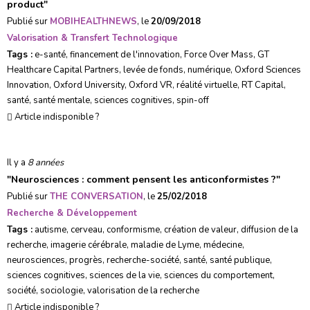
product
"
Publié sur
MOBIHEALTHNEWS
, le
20/09/2018
Valorisation & Transfert Technologique
Tags :
e-santé
,
financement de l'innovation
,
Force Over Mass
,
GT
Healthcare Capital Partners
,
levée de fonds
,
numérique
,
Oxford Sciences
Innovation
,
Oxford University
,
Oxford VR
,
réalité virtuelle
,
RT Capital
,
santé
,
santé mentale
,
sciences cognitives
,
spin-off
Article indisponible ?
Il y a
8 années
"
Neurosciences : comment pensent les anticonformistes ?
"
Publié sur
THE CONVERSATION
, le
25/02/2018
Recherche & Développement
Tags :
autisme
,
cerveau
,
conformisme
,
création de valeur
,
diffusion de la
recherche
,
imagerie cérébrale
,
maladie de Lyme
,
médecine
,
neurosciences
,
progrès
,
recherche-société
,
santé
,
santé publique
,
sciences cognitives
,
sciences de la vie
,
sciences du comportement
,
société
,
sociologie
,
valorisation de la recherche
Article indisponible ?