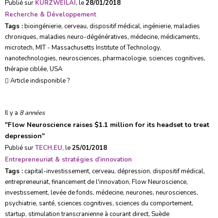
Publié sur
KURZWEILAI
, le
28/01/2018
Recherche & Développement
Tags :
bioingénierie
,
cerveau
,
dispositif médical
,
ingénierie
,
maladies
chroniques
,
maladies neuro-dégénératives
,
médecine
,
médicaments
,
microtech
,
MIT - Massachusetts Institute of Technology
,
nanotechnologies
,
neurosciences
,
pharmacologie
,
sciences cognitives
,
thérapie ciblée
,
USA
Article indisponible ?
Il y a
8 années
"
Flow Neuroscience raises $1.1 million for its headset to treat
depression
"
Publié sur
TECH.EU
, le
25/01/2018
Entrepreneuriat & stratégies d’innovation
Tags :
capital-investissement
,
cerveau
,
dépression
,
dispositif médical
,
entrepreneuriat
,
financement de l'innovation
,
Flow Neuroscience
,
investissement
,
levée de fonds
,
médecine
,
neurones
,
neurosciences
,
psychiatrie
,
santé
,
sciences cognitives
,
sciences du comportement
,
startup
,
stimulation transcranienne à courant direct
,
Suède