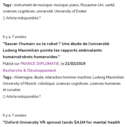
Tags :
instrument de musique
,
musique
,
piano
,
Royaume-Uni
,
santé
,
sciences cognitives
,
université
,
University of Exeter
Article indisponible ?
Il y a
7 années
"
Sauver l’humain ou le robot ? Une étude de l’université
Ludwig Maximilian pointe les rapports ambivalents
humains/robots humanoïdes.
"
Publié sur
FRANCE DIPLOMATIE
, le
21/02/2019
Recherche & Développement
Tags :
Allemagne
,
étude
,
interaction homme-machine
,
Ludwig Maximilian
University of Munich
,
robotique
,
sciences cognitives
,
sciences humaines
et sociales
Article indisponible ?
Il y a
7 années
"
Oxford University VR spinout lands $4.1M for mental health