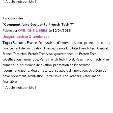
Article indisponible ?
Il y a
8 années
"
Comment faire évoluer la French Tech ?
"
Publié sur
OPINIONS LIBRES
, le
10/04/2018
Usages, société & tendances
Tags :
Business France
,
écosystème d'innovation
,
entrepreneuriat
,
étude
,
financement de l'innovation
,
France
,
France Digitale
,
French Tech Central
,
French Tech Hub
,
French Tech Visa
,
gouvernance
,
La French Tech
,
labellisation
,
numérique
,
Paris French Tech Ticket
,
Pass French Tech
,
Plan
numérique
,
politique d'innovation
,
promotion de l'innovaton
,
recommandations
,
Région
,
startup
,
stratégie d'innovation
,
stratégie de
développement
,
TechNation
,
Terra Nova
,
The Refiners
,
valorisation
financière
Article indisponible ?