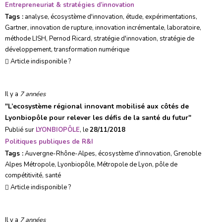
Entrepreneuriat & stratégies d’innovation
Tags :
analyse
,
écosystème d'innovation
,
étude
,
expérimentations
,
Gartner
,
innovation de rupture
,
innovation incrémentale
,
laboratoire
,
méthode LISH
,
Pernod Ricard
,
stratégie d'innovation
,
stratégie de
développement
,
transformation numérique
Article indisponible ?
Il y a
7 années
"
L’ecosystème régional innovant mobilisé aux côtés de
Lyonbiopôle pour relever les défis de la santé du futur
"
Publié sur
LYONBIOPÔLE
, le
28/11/2018
Politiques publiques de R&I
Tags :
Auvergne-Rhône-Alpes
,
écosystème d'innovation
,
Grenoble
Alpes Métropole
,
Lyonbiopôle
,
Métropole de Lyon
,
pôle de
compétitivité
,
santé
Article indisponible ?
Il y a
7 années