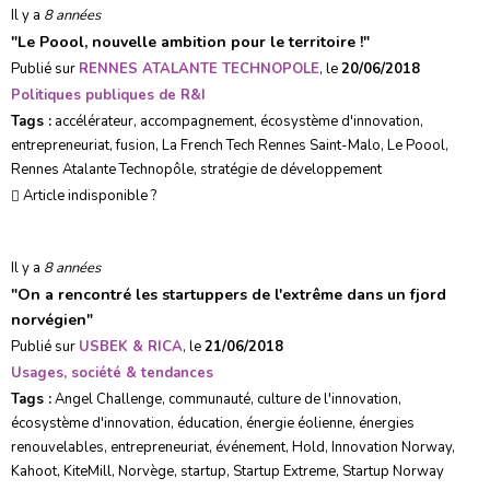
Il y a
8 années
"
Le Poool, nouvelle ambition pour le territoire !
"
Publié sur
RENNES ATALANTE TECHNOPOLE
, le
20/06/2018
Politiques publiques de R&I
Tags :
accélérateur
,
accompagnement
,
écosystème d'innovation
,
entrepreneuriat
,
fusion
,
La French Tech Rennes Saint-Malo
,
Le Poool
,
Rennes Atalante Technopôle
,
stratégie de développement
Article indisponible ?
Il y a
8 années
"
On a rencontré les startuppers de l'extrême dans un fjord
norvégien
"
Publié sur
USBEK & RICA
, le
21/06/2018
Usages, société & tendances
Tags :
Angel Challenge
,
communauté
,
culture de l'innovation
,
écosystème d'innovation
,
éducation
,
énergie éolienne
,
énergies
renouvelables
,
entrepreneuriat
,
événement
,
Hold
,
Innovation Norway
,
Kahoot
,
KiteMill
,
Norvège
,
startup
,
Startup Extreme
,
Startup Norway