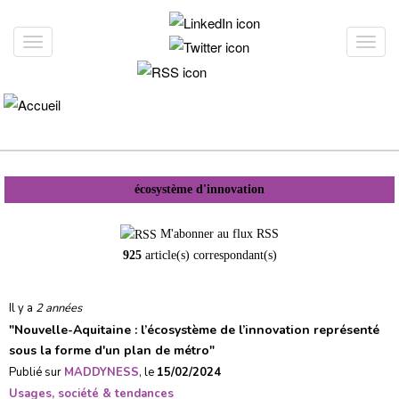
Aller
au
Toggle
Toggl
contenu
navigation
navig
principal
écosystème d'innovation
M'abonner au flux RSS
925
article(s) correspondant(s)
Il y a
2 années
"
Nouvelle-Aquitaine : l’écosystème de l’innovation représenté
sous la forme d'un plan de métro
"
Publié sur
MADDYNESS
, le
15/02/2024
Usages, société & tendances