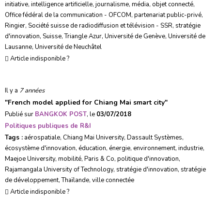
initiative
,
intelligence artificielle
,
journalisme
,
média
,
objet connecté
,
Office fédéral de la communication - OFCOM
,
partenariat public-privé
,
Ringier
,
Société suisse de radiodiffusion et télévision - SSR
,
stratégie
d'innovation
,
Suisse
,
Triangle Azur
,
Université de Genève
,
Université de
Lausanne
,
Université de Neuchâtel
Article indisponible ?
Il y a
7 années
"
French model applied for Chiang Mai smart city
"
Publié sur
BANGKOK POST
, le
03/07/2018
Politiques publiques de R&I
Tags :
aérospatiale
,
Chiang Mai University
,
Dassault Systèmes
,
écosystème d'innovation
,
éducation
,
énergie
,
environnement
,
industrie
,
Maejoe University
,
mobilité
,
Paris & Co
,
politique d'innovation
,
Rajamangala University of Technology
,
stratégie d'innovation
,
stratégie
de développement
,
Thaïlande
,
ville connectée
Article indisponible ?