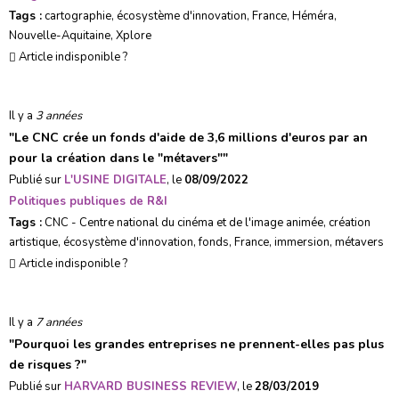
Tags :
cartographie
,
écosystème d'innovation
,
France
,
Héméra
,
Nouvelle-Aquitaine
,
Xplore
Article indisponible ?
Il y a
3 années
"
Le CNC crée un fonds d'aide de 3,6 millions d'euros par an
pour la création dans le "métavers"
"
Publié sur
L'USINE DIGITALE
, le
08/09/2022
Politiques publiques de R&I
Tags :
CNC - Centre national du cinéma et de l'image animée
,
création
artistique
,
écosystème d'innovation
,
fonds
,
France
,
immersion
,
métavers
Article indisponible ?
Il y a
7 années
"
Pourquoi les grandes entreprises ne prennent-elles pas plus
de risques ?
"
Publié sur
HARVARD BUSINESS REVIEW
, le
28/03/2019