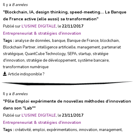
Il y a
8 années
"
Blockchain, IA, design thinking, speed-meeting… La Banque
de France active (elle aussi) sa transformation
"
Publié sur
L'USINE DIGITALE
, le
22/11/2017
Entrepreneuriat & stratégies d’innovation
Tags :
analyse de données
,
banque
,
Banque de France
,
blockchain
,
Blockchain Partner
,
intelligence artificielle
,
management
,
partenariat
stratégique
,
QuantCube Technology
,
SEPA
,
startup
,
stratégie
d'innovation
,
stratégie de développement
,
système bancaire
,
transformation numérique
Article indisponible ?
Il y a
8 années
"
Pôle Emploi expérimente de nouvelles méthodes d’innovation
dans son "Lab"
"
Publié sur
L'USINE DIGITALE
, le
23/11/2017
Entrepreneuriat & stratégies d’innovation
Tags :
créativité
,
emploi
,
expérimentations
,
innovation
,
management
,