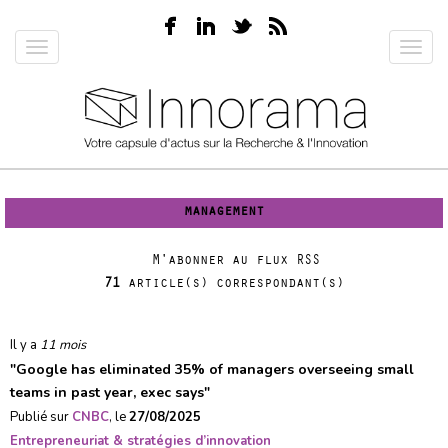
Aller
au
Toggle
Toggl
contenu
navigation
navig
principal
management
M'abonner au flux RSS
71
article(s) correspondant(s)
Il y a
11 mois
"
Google has eliminated 35% of managers overseeing small
teams in past year, exec says
"
Publié sur
CNBC
, le
27/08/2025
Entrepreneuriat & stratégies d’innovation