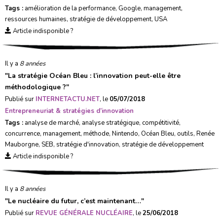
Tags :
amélioration de la performance
,
Google
,
management
,
ressources humaines
,
stratégie de développement
,
USA
Article indisponible ?
Il y a
8 années
"
La stratégie Océan Bleu : l’innovation peut-elle être
méthodologique ?
"
Publié sur
INTERNETACTU.NET
, le
05/07/2018
Entrepreneuriat & stratégies d’innovation
Tags :
analyse de marché
,
analyse stratégique
,
compétitivité
,
concurrence
,
management
,
méthode
,
Nintendo
,
Océan Bleu
,
outils
,
Renée
Mauborgne
,
SEB
,
stratégie d'innovation
,
stratégie de développement
Article indisponible ?
Il y a
8 années
"
Le nucléaire du futur, c’est maintenant…
"
Publié sur
REVUE GÉNÉRALE NUCLÉAIRE
, le
25/06/2018