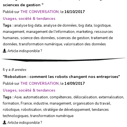
sciences de gestion
"
Publié sur
THE CONVERSATION
, le
16/10/2017
Usages, société & tendances
Tags :
analyse big data
,
analyse de données
,
big data
,
logistique
,
management
,
management de l'information
,
marketing
,
ressources
humaines
,
science des données
,
sciences de gestion
,
traitement de
données
,
transformation numérique
,
valorisation des données
Article indisponible ?
Il y a
8 années
"
Robolution : comment les robots changent nos entreprises
"
Publié sur
THE CONVERSATION
, le
14/09/2017
Usages, société & tendances
Tags :
Asie
,
automatisation
,
compétences
,
délocalisation
,
externalisation
,
formation
,
France
,
industrie
,
management
,
organisation du travail
,
robotique
,
robotisation
,
stratégie de développement
,
tendances
technologiques
,
transformation numérique
Article indisponible ?