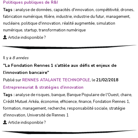
Politiques publiques de R&I
Tags :
analyse de données
,
capacités d'innovation
,
compétitivité
,
drones
,
fabrication numérique
,
filière
,
industrie
,
industrie du futur
,
management
,
nucléaire
,
politique d'innovation
,
réalité augmentée
,
simulation
numérique
,
startup
,
transformation numérique
Article indisponible ?
Il y a
8 années
"
La Fondation Rennes 1 s’attèle aux défis et enjeux de
l’innovation bancaire
"
Publié sur
RENNES ATALANTE TECHNOPOLE
, le
21/02/2018
Entrepreneuriat & stratégies d’innovation
Tags :
analyse de risques
,
banque
,
Banque Populaire de l'Ouest
,
chaire
,
Crédit Mutuel Arkéa
,
économie
,
efficience
,
finance
,
Fondation Rennes 1
,
formation
,
management
,
recherche
,
responsabilité sociale
,
stratégie
d'innovation
,
Université de Rennes 1
Article indisponible ?