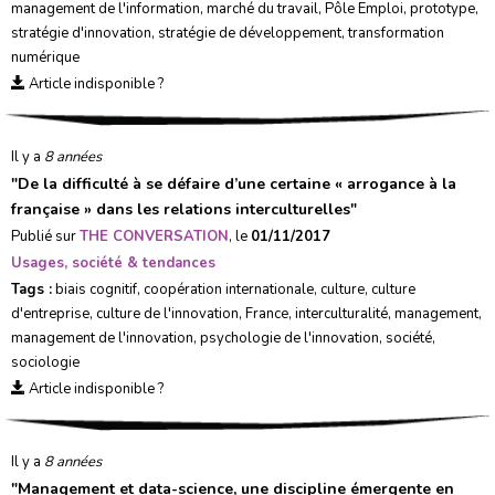
management de l'information
,
marché du travail
,
Pôle Emploi
,
prototype
,
stratégie d'innovation
,
stratégie de développement
,
transformation
numérique
Article indisponible ?
Il y a
8 années
"
De la difficulté à se défaire d’une certaine « arrogance à la
française » dans les relations interculturelles
"
Publié sur
THE CONVERSATION
, le
01/11/2017
Usages, société & tendances
Tags :
biais cognitif
,
coopération internationale
,
culture
,
culture
d'entreprise
,
culture de l'innovation
,
France
,
interculturalité
,
management
,
management de l'innovation
,
psychologie de l'innovation
,
société
,
sociologie
Article indisponible ?
Il y a
8 années
"
Management et data-science, une discipline émergente en