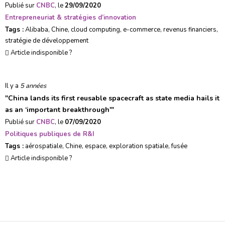
Publié sur
CNBC
, le
29/09/2020
Entrepreneuriat & stratégies d’innovation
Tags :
Alibaba
,
Chine
,
cloud computing
,
e-commerce
,
revenus financiers
,
stratégie de développement
Article indisponible ?
Il y a
5 années
"
China lands its first reusable spacecraft as state media hails it
as an ‘important breakthrough'
"
Publié sur
CNBC
, le
07/09/2020
Politiques publiques de R&I
Tags :
aérospatiale
,
Chine
,
espace
,
exploration spatiale
,
fusée
Article indisponible ?