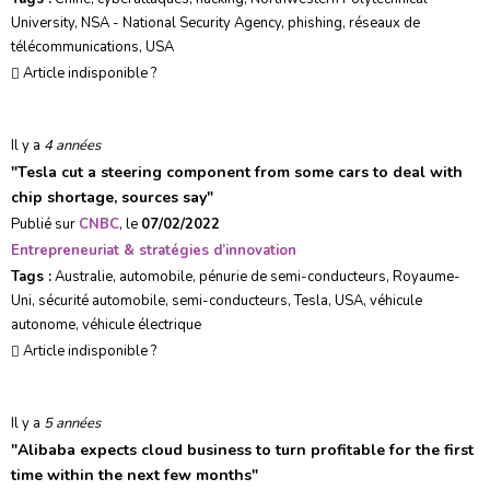
University
,
NSA - National Security Agency
,
phishing
,
réseaux de
télécommunications
,
USA
Article indisponible ?
Il y a
4 années
"
Tesla cut a steering component from some cars to deal with
chip shortage, sources say
"
Publié sur
CNBC
, le
07/02/2022
Entrepreneuriat & stratégies d’innovation
Tags :
Australie
,
automobile
,
pénurie de semi-conducteurs
,
Royaume-
Uni
,
sécurité automobile
,
semi-conducteurs
,
Tesla
,
USA
,
véhicule
autonome
,
véhicule électrique
Article indisponible ?
Il y a
5 années
"
Alibaba expects cloud business to turn profitable for the first
time within the next few months
"