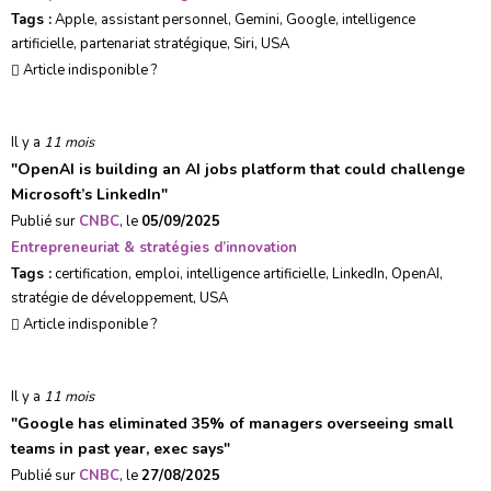
Tags :
Apple
,
assistant personnel
,
Gemini
,
Google
,
intelligence
artificielle
,
partenariat stratégique
,
Siri
,
USA
Article indisponible ?
Il y a
11 mois
"
OpenAI is building an AI jobs platform that could challenge
Microsoft’s LinkedIn
"
Publié sur
CNBC
, le
05/09/2025
Entrepreneuriat & stratégies d’innovation
Tags :
certification
,
emploi
,
intelligence artificielle
,
LinkedIn
,
OpenAI
,
stratégie de développement
,
USA
Article indisponible ?
Il y a
11 mois
"
Google has eliminated 35% of managers overseeing small
teams in past year, exec says
"
Publié sur
CNBC
, le
27/08/2025