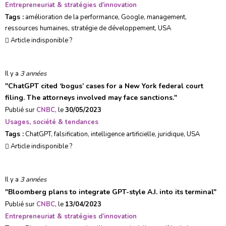
Entrepreneuriat & stratégies d’innovation
Tags :
amélioration de la performance
,
Google
,
management
,
ressources humaines
,
stratégie de développement
,
USA
Article indisponible ?
Il y a
3 années
"
ChatGPT cited ‘bogus’ cases for a New York federal court
filing. The attorneys involved may face sanctions.
"
Publié sur
CNBC
, le
30/05/2023
Usages, société & tendances
Tags :
ChatGPT
,
falsification
,
intelligence artificielle
,
juridique
,
USA
Article indisponible ?
Il y a
3 années
"
Bloomberg plans to integrate GPT-style A.I. into its terminal
"
Publié sur
CNBC
, le
13/04/2023
Entrepreneuriat & stratégies d’innovation