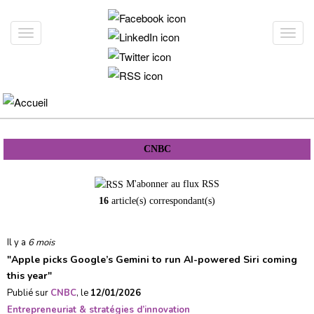
Aller
au
Toggle
Toggl
contenu
navigation
navig
principal
CNBC
M'abonner au flux RSS
16
article(s) correspondant(s)
Il y a
6 mois
"
Apple picks Google’s Gemini to run AI-powered Siri coming
this year
"
Publié sur
CNBC
, le
12/01/2026
Entrepreneuriat & stratégies d’innovation