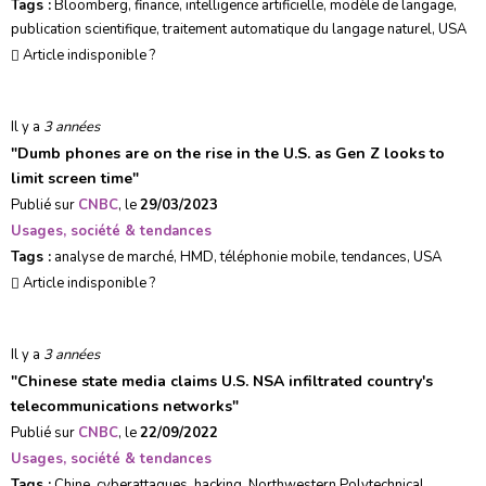
Tags :
Bloomberg
,
finance
,
intelligence artificielle
,
modèle de langage
,
publication scientifique
,
traitement automatique du langage naturel
,
USA
Article indisponible ?
Il y a
3 années
"
Dumb phones are on the rise in the U.S. as Gen Z looks to
limit screen time
"
Publié sur
CNBC
, le
29/03/2023
Usages, société & tendances
Tags :
analyse de marché
,
HMD
,
téléphonie mobile
,
tendances
,
USA
Article indisponible ?
Il y a
3 années
"
Chinese state media claims U.S. NSA infiltrated country's
telecommunications networks
"
Publié sur
CNBC
, le
22/09/2022
Usages, société & tendances
Tags :
Chine
,
cyberattaques
,
hacking
,
Northwestern Polytechnical