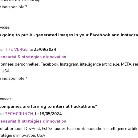
e indisponible ?
année
s going to put AI-generated images in your Facebook and Instagr
sur
THE VERGE
, le
25/09/2024
eneuriat & stratégies d’innovation
données personnelles
,
Facebook
,
Instagram
,
intelligence artificielle
,
META
,
ré
,
USA
e indisponible ?
années
ompanies are turning to internal hackathons
"
sur
TECHCRUNCH
, le
19/05/2024
eneuriat & stratégies d’innovation
collaboration
,
DevPost
,
Estée Lauder
,
Facebook
,
hackathon
,
intelligence artific
ratégie d'innovation
,
USA