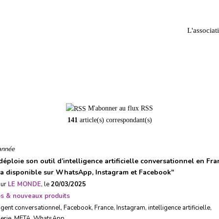
L'associat
Facebook
M'abonner au flux RSS
141
article(s) correspondant(s)
année
éploie son outil d’intelligence artificielle conversationnel en Fra
ra disponible sur WhatsApp, Instagram et Facebook
"
sur
LE MONDE
, le
20/03/2025
ps & nouveaux produits
agent conversationnel
,
Facebook
,
France
,
Instagram
,
intelligence artificielle
,
erie
,
META
,
WhatsApp