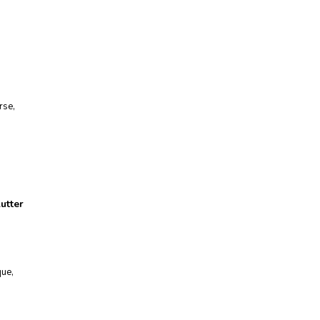
rse
,
utter
que
,