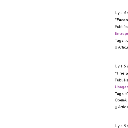
Il y a
4 
"
Faceb
Publié 
Entrepr
Tags :
Articl
Il y a
5 
"
The S
Publié 
Usages
Tags :
OpenAI
Articl
Il y a
5 