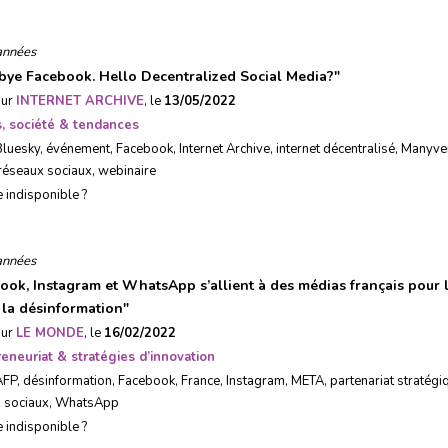
années
ye Facebook. Hello Decentralized Social Media?
"
sur
INTERNET ARCHIVE
, le
13/05/2022
, société & tendances
Bluesky
,
événement
,
Facebook
,
Internet Archive
,
internet décentralisé
,
Manyve
réseaux sociaux
,
webinaire
e indisponible ?
années
ook, Instagram et WhatsApp s’allient à des médias français pour l
 la désinformation
"
sur
LE MONDE
, le
16/02/2022
eneuriat & stratégies d’innovation
AFP
,
désinformation
,
Facebook
,
France
,
Instagram
,
META
,
partenariat stratégi
 sociaux
,
WhatsApp
e indisponible ?