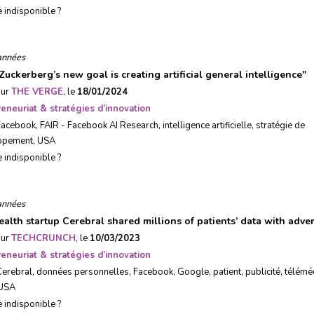
e indisponible ?
années
Zuckerberg’s new goal is creating artificial general intelligence
"
sur
THE VERGE
, le
18/01/2024
eneuriat & stratégies d’innovation
Facebook
,
FAIR - Facebook AI Research
,
intelligence artificielle
,
stratégie de
ppement
,
USA
e indisponible ?
années
ealth startup Cerebral shared millions of patients’ data with adver
sur
TECHCRUNCH
, le
10/03/2023
eneuriat & stratégies d’innovation
Cerebral
,
données personnelles
,
Facebook
,
Google
,
patient
,
publicité
,
télémé
USA
e indisponible ?