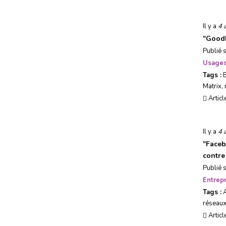
Il y a
4 
"
Goodb
Publié 
Usages
Tags :
Matrix
,
Articl
Il y a
4 
"
Faceb
contre
Publié 
Entrepr
Tags :
réseaux
Articl