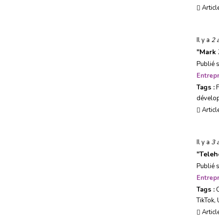
Articl
Il y a
2 
"
Mark 
Publié 
Entrepr
Tags :
dévelo
Articl
Il y a
3 
"
Teleh
Publié 
Entrepr
Tags :
TikTok
,
Articl