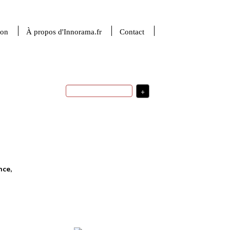
ion
À propos d'Innorama.fr
Contact
+
stratégie
usages
indicateurs
d'innovation
transfert technologique
stratégie de développement
financement de l'innovation
valorisation de la recherche
santé
robotique
sciences de la matière
startup
sciences du numérique
France
médecine
investissement
R&D
nce,
ingénierie
politique d'innovation
USA
intelligence artificielle
Plus