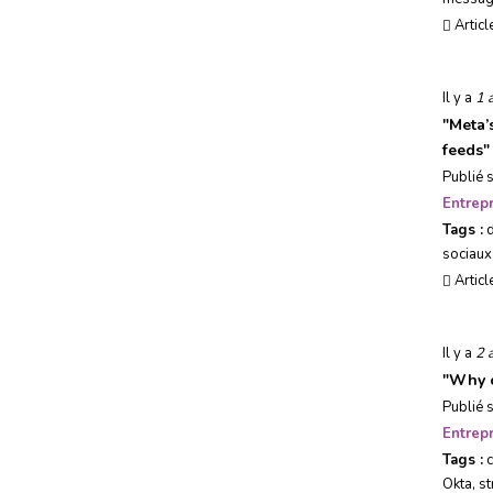
Usages, société & tendances
Articl
Evénements
Il y a
1 
"
Meta’
feeds
"
Publié 
Entrepr
Tags :
sociaux
Articl
Il y a
2 
"
Why c
Publié 
Entrepr
Tags :
Okta
,
st