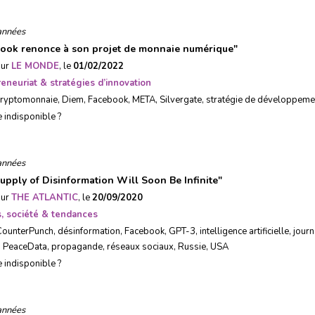
années
ook renonce à son projet de monnaie numérique
"
sur
LE MONDE
, le
01/02/2022
eneuriat & stratégies d’innovation
cryptomonnaie
,
Diem
,
Facebook
,
META
,
Silvergate
,
stratégie de développeme
e indisponible ?
années
upply of Disinformation Will Soon Be Infinite
"
sur
THE ATLANTIC
, le
20/09/2020
, société & tendances
CounterPunch
,
désinformation
,
Facebook
,
GPT-3
,
intelligence artificielle
,
jour
,
PeaceData
,
propagande
,
réseaux sociaux
,
Russie
,
USA
e indisponible ?
années