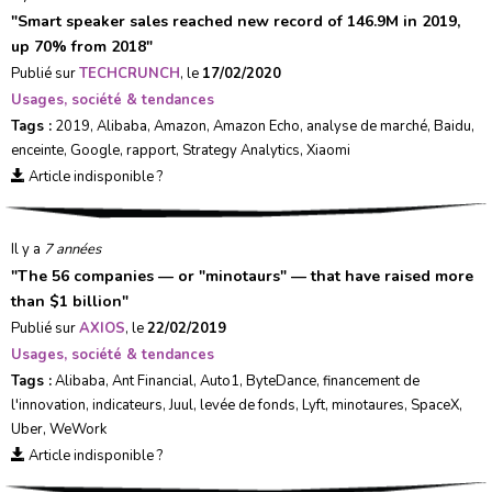
"
Smart speaker sales reached new record of 146.9M in 2019,
up 70% from 2018
"
Publié sur
TECHCRUNCH
, le
17/02/2020
Usages, société & tendances
Tags :
2019
,
Alibaba
,
Amazon
,
Amazon Echo
,
analyse de marché
,
Baidu
,
enceinte
,
Google
,
rapport
,
Strategy Analytics
,
Xiaomi
Article indisponible ?
Il y a
7 années
"
The 56 companies — or "minotaurs" — that have raised more
than $1 billion
"
Publié sur
AXIOS
, le
22/02/2019
Usages, société & tendances
Tags :
Alibaba
,
Ant Financial
,
Auto1
,
ByteDance
,
financement de
l'innovation
,
indicateurs
,
Juul
,
levée de fonds
,
Lyft
,
minotaures
,
SpaceX
,
Uber
,
WeWork
Article indisponible ?