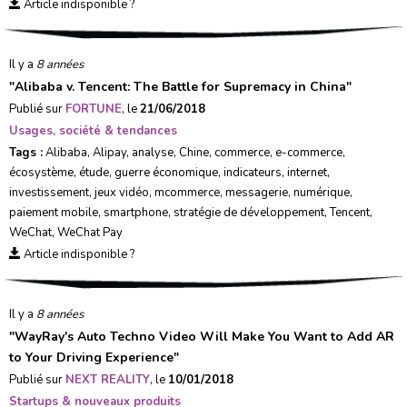
Article indisponible ?
Il y a
8 années
"
Alibaba v. Tencent: The Battle for Supremacy in China
"
Publié sur
FORTUNE
, le
21/06/2018
Usages, société & tendances
Tags :
Alibaba
,
Alipay
,
analyse
,
Chine
,
commerce
,
e-commerce
,
écosystème
,
étude
,
guerre économique
,
indicateurs
,
internet
,
investissement
,
jeux vidéo
,
mcommerce
,
messagerie
,
numérique
,
paiement mobile
,
smartphone
,
stratégie de développement
,
Tencent
,
WeChat
,
WeChat Pay
Article indisponible ?
Il y a
8 années
"
WayRay's Auto Techno Video Will Make You Want to Add AR
to Your Driving Experience
"
Publié sur
NEXT REALITY
, le
10/01/2018
Startups & nouveaux produits