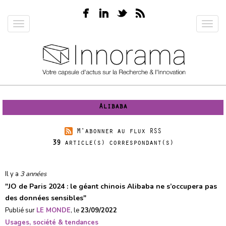
Aller
au
Toggle
Toggl
contenu
navigation
navig
principal
Alibaba
M'abonner au flux RSS
39
article(s) correspondant(s)
Il y a
3 années
"
JO de Paris 2024 : le géant chinois Alibaba ne s’occupera pas
des données sensibles
"
Publié sur
LE MONDE
, le
23/09/2022
Usages, société & tendances