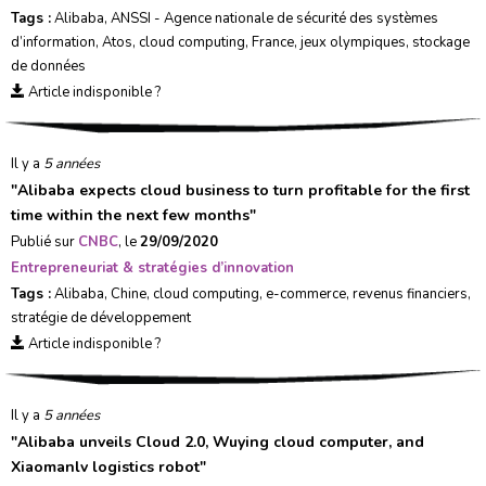
Tags :
Alibaba
,
ANSSI - Agence nationale de sécurité des systèmes
d’information
,
Atos
,
cloud computing
,
France
,
jeux olympiques
,
stockage
de données
Article indisponible ?
Il y a
5 années
"
Alibaba expects cloud business to turn profitable for the first
time within the next few months
"
Publié sur
CNBC
, le
29/09/2020
Entrepreneuriat & stratégies d’innovation
Tags :
Alibaba
,
Chine
,
cloud computing
,
e-commerce
,
revenus financiers
,
stratégie de développement
Article indisponible ?
Il y a
5 années
"
Alibaba unveils Cloud 2.0, Wuying cloud computer, and
Xiaomanlv logistics robot
"