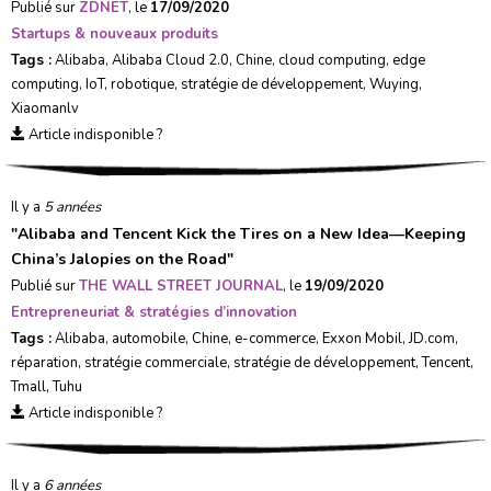
Publié sur
ZDNET
, le
17/09/2020
Startups & nouveaux produits
Tags :
Alibaba
,
Alibaba Cloud 2.0
,
Chine
,
cloud computing
,
edge
computing
,
IoT
,
robotique
,
stratégie de développement
,
Wuying
,
Xiaomanlv
Article indisponible ?
Il y a
5 années
"
Alibaba and Tencent Kick the Tires on a New Idea—Keeping
China’s Jalopies on the Road
"
Publié sur
THE WALL STREET JOURNAL
, le
19/09/2020
Entrepreneuriat & stratégies d’innovation
Tags :
Alibaba
,
automobile
,
Chine
,
e-commerce
,
Exxon Mobil
,
JD.com
,
réparation
,
stratégie commerciale
,
stratégie de développement
,
Tencent
,
Tmall
,
Tuhu
Article indisponible ?
Il y a
6 années