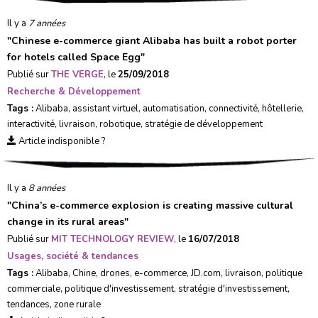
Il y a
7 années
"
Chinese e-commerce giant Alibaba has built a robot porter
for hotels called Space Egg
"
Publié sur
THE VERGE
, le
25/09/2018
Recherche & Développement
Tags :
Alibaba
,
assistant virtuel
,
automatisation
,
connectivité
,
hôtellerie
,
interactivité
,
livraison
,
robotique
,
stratégie de développement
Article indisponible ?
Il y a
8 années
"
China’s e-commerce explosion is creating massive cultural
change in its rural areas
"
Publié sur
MIT TECHNOLOGY REVIEW
, le
16/07/2018
Usages, société & tendances
Tags :
Alibaba
,
Chine
,
drones
,
e-commerce
,
JD.com
,
livraison
,
politique
commerciale
,
politique d'investissement
,
stratégie d'investissement
,
tendances
,
zone rurale