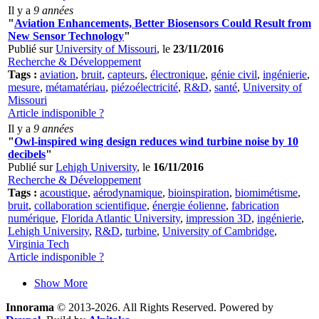
Il y a
9 années
"
Aviation Enhancements, Better Biosensors Could Result from
New Sensor Technology
"
Publié sur
University of Missouri
, le
23/11/2016
Recherche & Développement
Tags :
aviation
,
bruit
,
capteurs
,
électronique
,
génie civil
,
ingénierie
,
mesure
,
métamatériau
,
piézoélectricité
,
R&D
,
santé
,
University of
Missouri
Article indisponible ?
Il y a
9 années
"
Owl-inspired wing design reduces wind turbine noise by 10
decibels
"
Publié sur
Lehigh University
, le
16/11/2016
Recherche & Développement
Tags :
acoustique
,
aérodynamique
,
bioinspiration
,
biomimétisme
,
bruit
,
collaboration scientifique
,
énergie éolienne
,
fabrication
numérique
,
Florida Atlantic University
,
impression 3D
,
ingénierie
,
Lehigh University
,
R&D
,
turbine
,
University of Cambridge
,
Virginia Tech
Article indisponible ?
Show More
Innorama
© 2013-2026. All Rights Reserved. Powered by