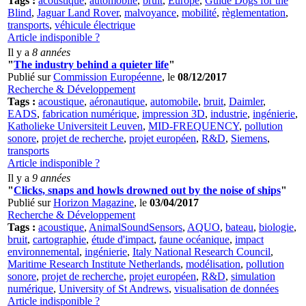
Tags :
acoustique
,
automobile
,
bruit
,
Europe
,
Guide Dogs for the
Blind
,
Jaguar Land Rover
,
malvoyance
,
mobilité
,
règlementation
,
transports
,
véhicule électrique
Article indisponible ?
Il y a
8 années
"
The industry behind a quieter life
"
Publié sur
Commission Européenne
, le
08/12/2017
Recherche & Développement
Tags :
acoustique
,
aéronautique
,
automobile
,
bruit
,
Daimler
,
EADS
,
fabrication numérique
,
impression 3D
,
industrie
,
ingénierie
,
Katholieke Universiteit Leuven
,
MID-FREQUENCY
,
pollution
sonore
,
projet de recherche
,
projet européen
,
R&D
,
Siemens
,
transports
Article indisponible ?
Il y a
9 années
"
Clicks, snaps and howls drowned out by the noise of ships
"
Publié sur
Horizon Magazine
, le
03/04/2017
Recherche & Développement
Tags :
acoustique
,
AnimalSoundSensors
,
AQUO
,
bateau
,
biologie
,
bruit
,
cartographie
,
étude d'impact
,
faune océanique
,
impact
environnemental
,
ingénierie
,
Italy National Research Council
,
Maritime Research Institute Netherlands
,
modélisation
,
pollution
sonore
,
projet de recherche
,
projet européen
,
R&D
,
simulation
numérique
,
University of St Andrews
,
visualisation de données
Article indisponible ?