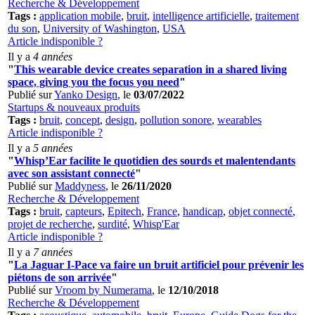
Recherche & Développement
Tags :
application mobile
,
bruit
,
intelligence artificielle
,
traitement
du son
,
University of Washington
,
USA
Article indisponible ?
Il y a
4 années
"
This wearable device creates separation in a shared living
space, giving you the focus you need
"
Publié sur
Yanko Design
, le
03/07/2022
Startups & nouveaux produits
Tags :
bruit
,
concept
,
design
,
pollution sonore
,
wearables
Article indisponible ?
Il y a
5 années
"
Whisp’Ear facilite le quotidien des sourds et malentendants
avec son assistant connecté
"
Publié sur
Maddyness
, le
26/11/2020
Recherche & Développement
Tags :
bruit
,
capteurs
,
Epitech
,
France
,
handicap
,
objet connecté
,
projet de recherche
,
surdité
,
Whisp'Ear
Article indisponible ?
Il y a
7 années
"
La Jaguar I-Pace va faire un bruit artificiel pour prévenir les
piétons de son arrivée
"
Publié sur
Vroom by Numerama
, le
12/10/2018
Recherche & Développement