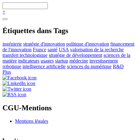
+
Étiquettes dans Tags
ingénierie
stratégie d'innovation
politique d'innovation
financement
de l'innovation
France
santé
USA
valorisation de la recherche
transfert technologique
stratégie de développement
sciences de la
matière
indicateurs
usages
startup
médecine
investissement
robotique
intelligence artificielle
sciences du numérique
R&D
Plus
CGU-Mentions
Mentions légales