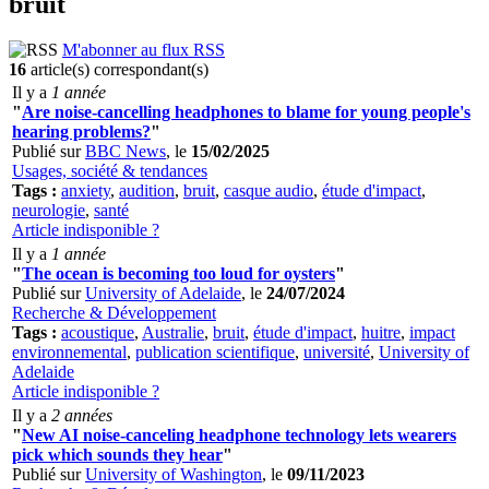
bruit
M'abonner au flux RSS
16
article(s) correspondant(s)
Il y a
1 année
"
Are noise-cancelling headphones to blame for young people's
hearing problems?
"
Publié sur
BBC News
, le
15/02/2025
Usages, société & tendances
Tags :
anxiety
,
audition
,
bruit
,
casque audio
,
étude d'impact
,
neurologie
,
santé
Article indisponible ?
Il y a
1 année
"
The ocean is becoming too loud for oysters
"
Publié sur
University of Adelaide
, le
24/07/2024
Recherche & Développement
Tags :
acoustique
,
Australie
,
bruit
,
étude d'impact
,
huitre
,
impact
environnemental
,
publication scientifique
,
université
,
University of
Adelaide
Article indisponible ?
Il y a
2 années
"
New AI noise-canceling headphone technology lets wearers
pick which sounds they hear
"
Publié sur
University of Washington
, le
09/11/2023