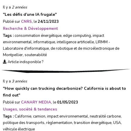
Il y a
2 années
"
Les défis d’une IA frugale
"
Publié sur
CNRS
, le
24/11/2023
Recherche & Développement
Tags :
consommation énergétique
,
edge computing
,
impact
environnemental
,
informatique
,
intelligence artificielle
,
LIRMM -
Laboratoire d'informatique, de robotique et de microélectronique de
Montpellier
,
soutenabilité
Article indisponible ?
Il y a
3 années
"
How quickly can trucking decarbonize? California is about to
find out
"
Publié sur
CANARY MEDIA
, le
01/05/2023
Usages, société & tendances
Tags :
Californie
,
camion
,
impact environnemental
,
neutralité carbone
,
politique des transports
,
règlementation
,
transition énergétique
,
USA
,
véhicule électrique