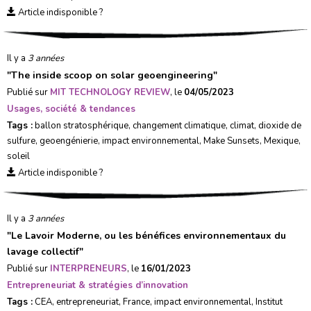
Article indisponible ?
Il y a
3 années
"
The inside scoop on solar geoengineering
"
Publié sur
MIT TECHNOLOGY REVIEW
, le
04/05/2023
Usages, société & tendances
Tags :
ballon stratosphérique
,
changement climatique
,
climat
,
dioxide de
sulfure
,
geoengénierie
,
impact environnemental
,
Make Sunsets
,
Mexique
,
soleil
Article indisponible ?
Il y a
3 années
"
Le Lavoir Moderne, ou les bénéfices environnementaux du
lavage collectif
"
Publié sur
INTERPRENEURS
, le
16/01/2023
Entrepreneuriat & stratégies d’innovation
Tags :
CEA
,
entrepreneuriat
,
France
,
impact environnemental
,
Institut