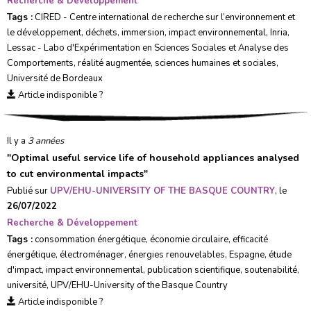
Recherche & Développement
Tags :
CIRED - Centre international de recherche sur l’environnement et
le développement
,
déchets
,
immersion
,
impact environnemental
,
Inria
,
Lessac - Labo d'Expérimentation en Sciences Sociales et Analyse des
Comportements
,
réalité augmentée
,
sciences humaines et sociales
,
Université de Bordeaux
Article indisponible ?
Il y a
3 années
"
Optimal useful service life of household appliances analysed
to cut environmental impacts
"
Publié sur
UPV/EHU-UNIVERSITY OF THE BASQUE COUNTRY
, le
26/07/2022
Recherche & Développement
Tags :
consommation énergétique
,
économie circulaire
,
efficacité
énergétique
,
électroménager
,
énergies renouvelables
,
Espagne
,
étude
d'impact
,
impact environnemental
,
publication scientifique
,
soutenabilité
,
université
,
UPV/EHU-University of the Basque Country
Article indisponible ?