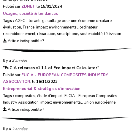
Publié sur
ZDNET
, le
15/01/2024
Usages, société & tendances
Tags :
AGEC - loi anti-gaspillage pour une économie circulaire
,
évaluation
,
France
,
impact environnemental
,
ordinateur
,
reconditionnement
,
réparation
,
smartphone
,
soutenabilité
,
télévision
Article indisponible ?
Il y a
2 années
"
EuCIA releases v1.1.1 of Eco Impact Calculator
"
Publié sur
EUCIA - EUROPEAN COMPOSITES INDUSTRY
ASSOCIATION
, le
16/11/2023
Entrepreneuriat & stratégies d’innovation
Tags :
composites
,
étude d'impact
,
EuCIA - European Composites
Industry Association
,
impact environnemental
,
Union européenne
Article indisponible ?
Il y a
2 années