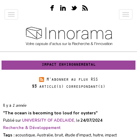
Aller
au
Toggle
Toggl
contenu
navigation
navig
principal
impact environnemental
M'abonner au flux RSS
93
article(s) correspondant(s)
Il y a
1 année
"
The ocean is becoming too loud for oysters
"
Publié sur
UNIVERSITY OF ADELAIDE
, le
24/07/2024
Recherche & Développement
Tags :
acoustique
,
Australie
,
bruit
,
étude d'impact
,
huitre
,
impact