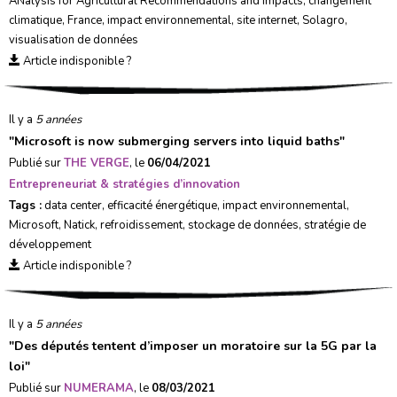
ANalysis for Agricultural Recommendations and Impacts
,
changement
climatique
,
France
,
impact environnemental
,
site internet
,
Solagro
,
visualisation de données
Article indisponible ?
Il y a
5 années
"
Microsoft is now submerging servers into liquid baths
"
Publié sur
THE VERGE
, le
06/04/2021
Entrepreneuriat & stratégies d’innovation
Tags :
data center
,
efficacité énergétique
,
impact environnemental
,
Microsoft
,
Natick
,
refroidissement
,
stockage de données
,
stratégie de
développement
Article indisponible ?
Il y a
5 années
"
Des députés tentent d’imposer un moratoire sur la 5G par la
loi
"
Publié sur
NUMERAMA
, le
08/03/2021