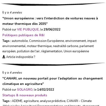
Il y a
4 années
"
Union européenne : vers l'interdiction de voitures neuves à
moteur thermique dès 2035
"
Publié sur
VIE PUBLIQUE
, le
29/06/2022
Politiques publiques de R&I
Tags :
automobile
,
Commission Européenne
,
environnement
,
impact
environnemental
,
moteur thermique
,
neutralité carbone
,
parlement
européen
,
pollution de l'air
,
règlementation
,
Union européenne
Article indisponible ?
Il y a
4 années
"
CANARI, un nouveau portail pour l’adaptation au changement
climatique en agriculture
"
Publié sur
SOLAGRO
, le
14/02/2022
Startups & nouveaux produits
Tags :
ADEME
,
agriculture
,
analyse prédictive
,
CANARI - Climate