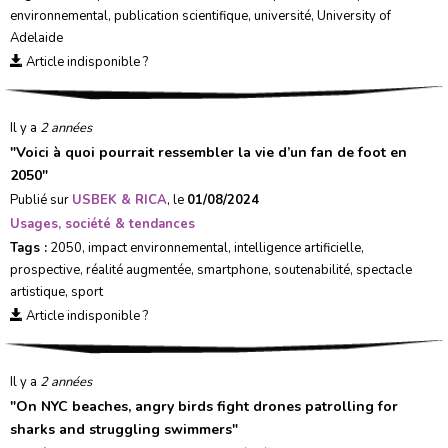
environnemental
,
publication scientifique
,
université
,
University of
Adelaide
Article indisponible ?
Il y a
2 années
"
Voici à quoi pourrait ressembler la vie d’un fan de foot en
2050
"
Publié sur
USBEK & RICA
, le
01/08/2024
Usages, société & tendances
Tags :
2050
,
impact environnemental
,
intelligence artificielle
,
prospective
,
réalité augmentée
,
smartphone
,
soutenabilité
,
spectacle
artistique
,
sport
Article indisponible ?
Il y a
2 années
"
On NYC beaches, angry birds fight drones patrolling for
sharks and struggling swimmers
"