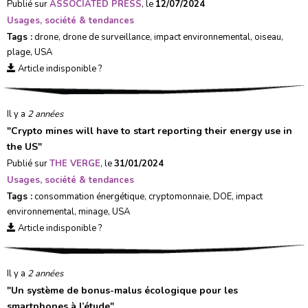
Publié sur
ASSOCIATED PRESS
, le
12/07/2024
Usages, société & tendances
Tags :
drone
,
drone de surveillance
,
impact environnemental
,
oiseau
,
plage
,
USA
Article indisponible ?
Il y a
2 années
"
Crypto mines will have to start reporting their energy use in
the US
"
Publié sur
THE VERGE
, le
31/01/2024
Usages, société & tendances
Tags :
consommation énergétique
,
cryptomonnaie
,
DOE
,
impact
environnemental
,
minage
,
USA
Article indisponible ?
Il y a
2 années
"
Un système de bonus-malus écologique pour les
smartphones à l’étude
"