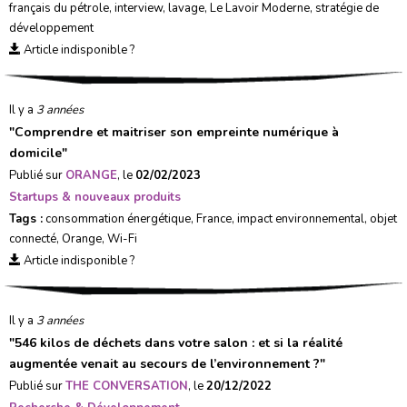
français du pétrole
,
interview
,
lavage
,
Le Lavoir Moderne
,
stratégie de
développement
Article indisponible ?
Il y a
3 années
"
Comprendre et maitriser son empreinte numérique à
domicile
"
Publié sur
ORANGE
, le
02/02/2023
Startups & nouveaux produits
Tags :
consommation énergétique
,
France
,
impact environnemental
,
objet
connecté
,
Orange
,
Wi-Fi
Article indisponible ?
Il y a
3 années
"
546 kilos de déchets dans votre salon : et si la réalité
augmentée venait au secours de l’environnement ?
"
Publié sur
THE CONVERSATION
, le
20/12/2022