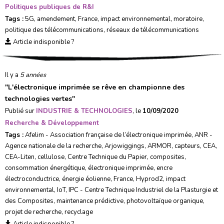
Politiques publiques de R&I
Tags :
5G
,
amendement
,
France
,
impact environnemental
,
moratoire
,
politique des télécommunications
,
réseaux de télécommunications
Article indisponible ?
Il y a
5 années
"
L'électronique imprimée se rêve en championne des
technologies vertes
"
Publié sur
INDUSTRIE & TECHNOLOGIES
, le
10/09/2020
Recherche & Développement
Tags :
Afelim - Association française de l’électronique imprimée
,
ANR -
Agence nationale de la recherche
,
Arjowiggings
,
ARMOR
,
capteurs
,
CEA
,
CEA-Liten
,
cellulose
,
Centre Technique du Papier
,
composites
,
consommation énergétique
,
électronique imprimée
,
encre
électroconductrice
,
énergie éolienne
,
France
,
Hyprod2
,
impact
environnemental
,
IoT
,
IPC - Centre Technique Industriel de la Plasturgie et
des Composites
,
maintenance prédictive
,
photovoltaïque organique
,
projet de recherche
,
recyclage