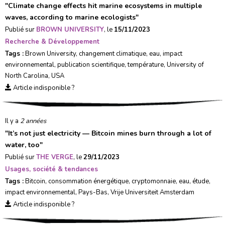
"
Climate change effects hit marine ecosystems in multiple
waves, according to marine ecologists
"
Publié sur
BROWN UNIVERSITY
, le
15/11/2023
Recherche & Développement
Tags :
Brown University
,
changement climatique
,
eau
,
impact
environnemental
,
publication scientifique
,
température
,
University of
North Carolina
,
USA
Article indisponible ?
Il y a
2 années
"
It’s not just electricity — Bitcoin mines burn through a lot of
water, too
"
Publié sur
THE VERGE
, le
29/11/2023
Usages, société & tendances
Tags :
Bitcoin
,
consommation énergétique
,
cryptomonnaie
,
eau
,
étude
,
impact environnemental
,
Pays-Bas
,
Vrije Universiteit Amsterdam
Article indisponible ?