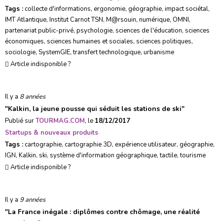
Tags :
collecte d'informations
,
ergonomie
,
géographie
,
impact sociétal
,
IMT Atlantique
,
Institut Carnot TSN
,
M@rsouin
,
numérique
,
OMNI
,
partenariat public-privé
,
psychologie
,
sciences de l'éducation
,
sciences
économiques
,
sciences humaines et sociales
,
sciences politiques
,
sociologie
,
SystemGIE
,
transfert technologique
,
urbanisme
Article indisponible ?
Il y a
8 années
"
Kalkin, la jeune pousse qui séduit les stations de ski
"
Publié sur
TOURMAG.COM
, le
18/12/2017
Startups & nouveaux produits
Tags :
cartographie
,
cartographie 3D
,
expérience utilisateur
,
géographie
,
IGN
,
Kalkin
,
ski
,
système d'information géographique
,
tactile
,
tourisme
Article indisponible ?
Il y a
9 années
"
La France inégale : diplômes contre chômage, une réalité