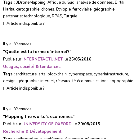
Tags :
3DroneMapping
,
Afrique du Sud
,
analyse de données
,
Birlik
Harita
,
cartographie
,
drones
,
Ethiopie
,
ferroviaire
,
géographie
,
partenariat technologique
,
RPAS
,
Turquie
Article indisponible ?
Il y a
10 années
"
Quelle est la forme d'internet?
"
Publié sur
INTERNETACTU.NET
, le
25/05/2016
Usages, société & tendances
Tags :
architecture
,
arts
,
blockchain
,
cyberespace
,
cyberinfrastructure
,
design
,
géographie
,
internet
,
réseaux
,
télécommunications
,
topographie
Article indisponible ?
Il y a
10 années
"
Mapping the world’s economies
"
Publié sur
UNIVERSITY OF OXFORD
, le
20/08/2015
Recherche & Développement