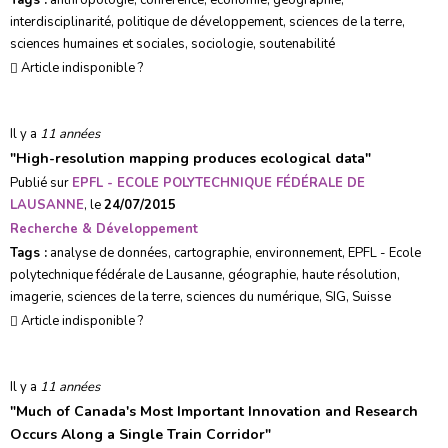
Tags :
anthropologie
,
conférence
,
économie
,
géographie
,
interdisciplinarité
,
politique de développement
,
sciences de la terre
,
sciences humaines et sociales
,
sociologie
,
soutenabilité
Article indisponible ?
Il y a
11 années
"
High-resolution mapping produces ecological data
"
Publié sur
EPFL - ECOLE POLYTECHNIQUE FÉDÉRALE DE
LAUSANNE
, le
24/07/2015
Recherche & Développement
Tags :
analyse de données
,
cartographie
,
environnement
,
EPFL - Ecole
polytechnique fédérale de Lausanne
,
géographie
,
haute résolution
,
imagerie
,
sciences de la terre
,
sciences du numérique
,
SIG
,
Suisse
Article indisponible ?
Il y a
11 années
"
Much of Canada's Most Important Innovation and Research
Occurs Along a Single Train Corridor
"