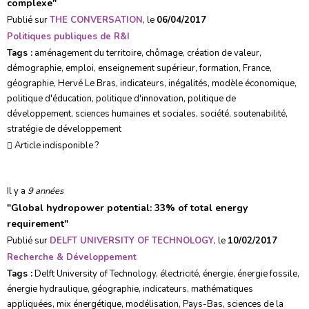
complexe
"
Publié sur
THE CONVERSATION
, le
06/04/2017
Politiques publiques de R&I
Tags :
aménagement du territoire
,
chômage
,
création de valeur
,
démographie
,
emploi
,
enseignement supérieur
,
formation
,
France
,
géographie
,
Hervé Le Bras
,
indicateurs
,
inégalités
,
modèle économique
,
politique d'éducation
,
politique d'innovation
,
politique de
développement
,
sciences humaines et sociales
,
société
,
soutenabilité
,
stratégie de développement
Article indisponible ?
Il y a
9 années
"
Global hydropower potential: 33% of total energy
requirement
"
Publié sur
DELFT UNIVERSITY OF TECHNOLOGY
, le
10/02/2017
Recherche & Développement
Tags :
Delft University of Technology
,
électricité
,
énergie
,
énergie fossile
,
énergie hydraulique
,
géographie
,
indicateurs
,
mathématiques
appliquées
,
mix énergétique
,
modélisation
,
Pays-Bas
,
sciences de la