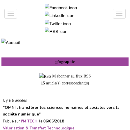
Aller
au
Toggle
Toggl
contenu
navigation
navig
principal
géographie
M'abonner au flux RSS
15
article(s) correspondant(s)
Il y a
8 années
"
OMNI : transférer les sciences humaines et sociales vers la
société numérique
"
Publié sur
I'M TECH
, le
06/06/2018
Valorisation & Transfert Technologique