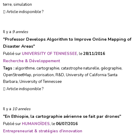
terre
,
simulation
Article indisponible ?
Il y a
9 années
"
Professor Develops Algorithm to Improve Online Mapping of
Disaster Areas
"
Publié sur
UNIVERSITY OF TENNESSEE
, le
28/11/2016
Recherche & Développement
Tags :
algorithme
,
cartographie
,
catastrophe naturelle
,
géographie
,
OpenStreetMap
,
priorisation
,
R&D
,
University of California Santa
Barbara
,
University of Tennessee
Article indisponible ?
Il y a
10 années
"
En Ethiopie, la cartographie aérienne se fait par drones
"
Publié sur
HUMANOÏDES
, le
06/07/2016
Entrepreneuriat & stratégies d’innovation