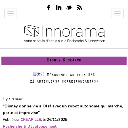
Aller
au
Toggle
Toggl
contenu
navigation
navig
principal
Disney Research
M'abonner au flux RSS
21
article(s) correspondant(s)
Il y a
8 mois
"
Disney donne vie à Olaf avec un robot autonome qui marche,
parle et improvise
"
Publié sur
CREAPILLS
, le
26/11/2025
Recherche & Développement