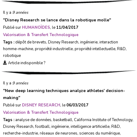
Il y a
9 années
"
Disney Research se lance dans la robotique molle
"
Publié sur
HUMANOÏDES
, le
11/04/2017
Valorisation & Transfert Technologique
Tags :
dépôt de brevets
,
Disney Research
,
ingénierie
,
interaction
homme-machine
,
propriété industrielle
,
propriété intellectuelle
,
R&D
,
robotique
Article indisponible ?
Il y a
9 années
"
New deep learning techniques analyze athletes' decision-
making
"
Publié sur
DISNEY RESEARCH
, le
06/03/2017
Valorisation & Transfert Technologique
Tags :
analyse de données
,
basketball
,
California Institute of Technology
,
Disney Research
,
football
,
ingénierie
,
intelligence artificielle
,
R&D
,
recherche-industrie
,
réseaux de neurones
,
sciences du numérique
,