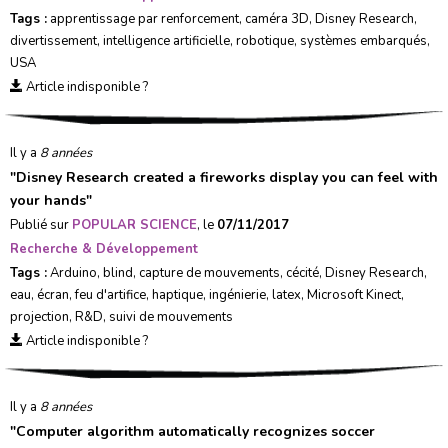
Tags :
apprentissage par renforcement
,
caméra 3D
,
Disney Research
,
divertissement
,
intelligence artificielle
,
robotique
,
systèmes embarqués
,
USA
Article indisponible ?
Il y a
8 années
"
Disney Research created a fireworks display you can feel with
your hands
"
Publié sur
POPULAR SCIENCE
, le
07/11/2017
Recherche & Développement
Tags :
Arduino
,
blind
,
capture de mouvements
,
cécité
,
Disney Research
,
eau
,
écran
,
feu d'artifice
,
haptique
,
ingénierie
,
latex
,
Microsoft Kinect
,
projection
,
R&D
,
suivi de mouvements
Article indisponible ?
Il y a
8 années
"
Computer algorithm automatically recognizes soccer