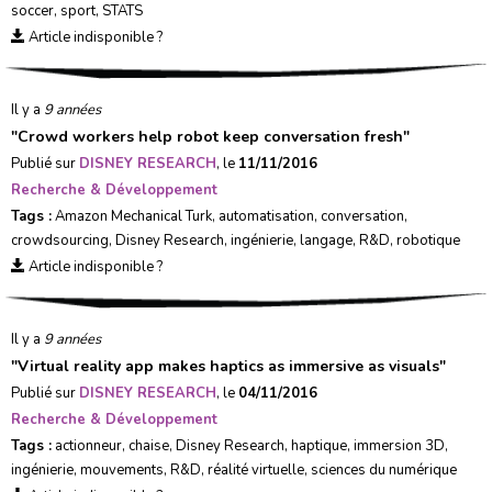
soccer
,
sport
,
STATS
Article indisponible ?
Il y a
9 années
"
Crowd workers help robot keep conversation fresh
"
Publié sur
DISNEY RESEARCH
, le
11/11/2016
Recherche & Développement
Tags :
Amazon Mechanical Turk
,
automatisation
,
conversation
,
crowdsourcing
,
Disney Research
,
ingénierie
,
langage
,
R&D
,
robotique
Article indisponible ?
Il y a
9 années
"
Virtual reality app makes haptics as immersive as visuals
"
Publié sur
DISNEY RESEARCH
, le
04/11/2016
Recherche & Développement
Tags :
actionneur
,
chaise
,
Disney Research
,
haptique
,
immersion 3D
,
ingénierie
,
mouvements
,
R&D
,
réalité virtuelle
,
sciences du numérique