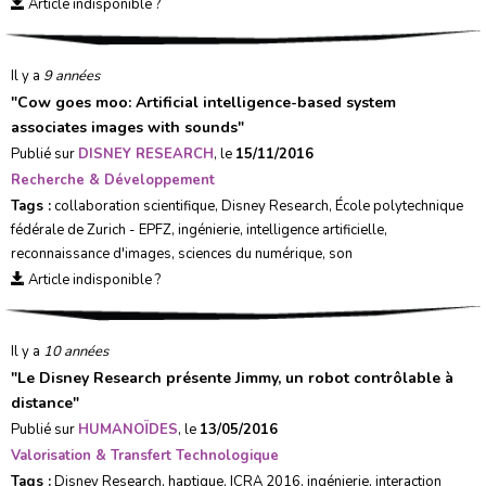
Article indisponible ?
Il y a
9 années
"
Cow goes moo: Artificial intelligence-based system
associates images with sounds
"
Publié sur
DISNEY RESEARCH
, le
15/11/2016
Recherche & Développement
Tags :
collaboration scientifique
,
Disney Research
,
École polytechnique
fédérale de Zurich - EPFZ
,
ingénierie
,
intelligence artificielle
,
reconnaissance d'images
,
sciences du numérique
,
son
Article indisponible ?
Il y a
10 années
"
Le Disney Research présente Jimmy, un robot contrôlable à
distance
"
Publié sur
HUMANOÏDES
, le
13/05/2016
Valorisation & Transfert Technologique
Tags :
Disney Research
,
haptique
,
ICRA 2016
,
ingénierie
,
interaction