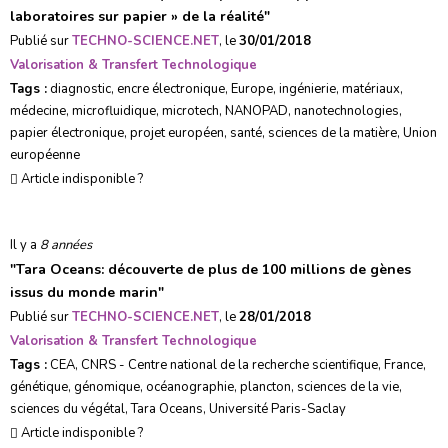
laboratoires sur papier » de la réalité
"
Publié sur
TECHNO-SCIENCE.NET
, le
30/01/2018
Valorisation & Transfert Technologique
Tags :
diagnostic
,
encre électronique
,
Europe
,
ingénierie
,
matériaux
,
médecine
,
microfluidique
,
microtech
,
NANOPAD
,
nanotechnologies
,
papier électronique
,
projet européen
,
santé
,
sciences de la matière
,
Union
européenne
Article indisponible ?
Il y a
8 années
"
Tara Oceans: découverte de plus de 100 millions de gènes
issus du monde marin
"
Publié sur
TECHNO-SCIENCE.NET
, le
28/01/2018
Valorisation & Transfert Technologique
Tags :
CEA
,
CNRS - Centre national de la recherche scientifique
,
France
,
génétique
,
génomique
,
océanographie
,
plancton
,
sciences de la vie
,
sciences du végétal
,
Tara Oceans
,
Université Paris-Saclay
Article indisponible ?