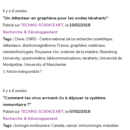
Il y a
8 années
"
Un détecteur en graphène pour les ondes térahertz
"
Publié sur
TECHNO-SCIENCE.NET
, le
20/02/2018
Recherche & Développement
Tags :
Chine
,
CNRS - Centre national de la recherche scientifique
,
détecteurs
,
électromagnétisme
,
France
,
graphène
,
matériaux
,
nanotechnologies
,
Royaume-Uni
,
sciences de la matière
,
Shandong
University
,
spectrométrie
,
télécommunications
,
terahertz
,
Université de
Montpellier
,
University of Manchester
Article indisponible ?
Il y a
8 années
"
Comment les virus arrivent-ils à déjouer le système
immunitaire ?
"
Publié sur
TECHNO-SCIENCE.NET
, le
07/02/2018
Recherche & Développement
Tags :
biologie moléculaire
,
Canada
,
cancer
,
immunologie
,
maladies