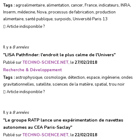
Tags :
agroalimentaire
,
alimentation
,
cancer
,
France
,
indicateurs
,
INRA
,
Inserm
,
médecine
,
Nova
,
processus de fabrication
,
production
alimentaire
,
santé publique
,
surpoids
,
Université Paris 13
Article indisponible ?
Il y a
8 années
"
LISA Pathfinder: l'endroit le plus calme de l'Univers
"
Publié sur
TECHNO-SCIENCE.NET
, le
27/02/2018
Recherche & Développement
Tags :
astrophysique
,
cosmologie
,
détection
,
espace
,
ingénierie
,
ondes
gravitationnelles
,
satellite
,
sciences de la matière
,
spatial
,
trou noir
Article indisponible ?
Il y a
8 années
"
Le groupe RATP lance une expérimentation de navettes
autonomes au CEA Paris-Saclay
"
Publié sur
TECHNO-SCIENCE.NET
, le
22/02/2018