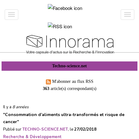
Aller
au
Toggle
Toggl
contenu
navigation
navig
principal
Techno-science.net
M'abonner au flux RSS
363
article(s) correspondant(s)
Il y a
8 années
"
Consommation d’aliments ultra-transformés et risque de
cancer
"
Publié sur
TECHNO-SCIENCE.NET
, le
27/02/2018
Recherche & Développement