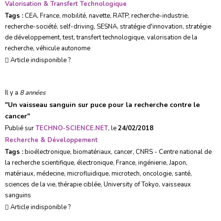
Valorisation & Transfert Technologique
Tags :
CEA
,
France
,
mobilité
,
navette
,
RATP
,
recherche-industrie
,
recherche-société
,
self-driving
,
SESNA
,
stratégie d'innovation
,
stratégie
de développement
,
test
,
transfert technologique
,
valorisation de la
recherche
,
véhicule autonome
Article indisponible ?
Il y a
8 années
"
Un vaisseau sanguin sur puce pour la recherche contre le
cancer
"
Publié sur
TECHNO-SCIENCE.NET
, le
24/02/2018
Recherche & Développement
Tags :
bioélectronique
,
biomatériaux
,
cancer
,
CNRS - Centre national de
la recherche scientifique
,
électronique
,
France
,
ingénierie
,
Japon
,
matériaux
,
médecine
,
microfluidique
,
microtech
,
oncologie
,
santé
,
sciences de la vie
,
thérapie ciblée
,
University of Tokyo
,
vaisseaux
sanguins
Article indisponible ?