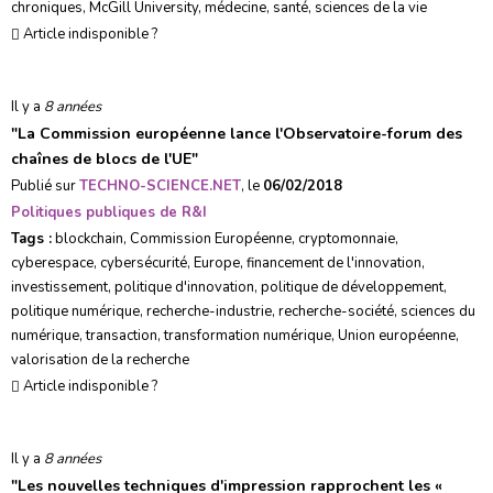
chroniques
,
McGill University
,
médecine
,
santé
,
sciences de la vie
Article indisponible ?
Il y a
8 années
"
La Commission européenne lance l'Observatoire-forum des
chaînes de blocs de l'UE
"
Publié sur
TECHNO-SCIENCE.NET
, le
06/02/2018
Politiques publiques de R&I
Tags :
blockchain
,
Commission Européenne
,
cryptomonnaie
,
cyberespace
,
cybersécurité
,
Europe
,
financement de l'innovation
,
investissement
,
politique d'innovation
,
politique de développement
,
politique numérique
,
recherche-industrie
,
recherche-société
,
sciences du
numérique
,
transaction
,
transformation numérique
,
Union européenne
,
valorisation de la recherche
Article indisponible ?
Il y a
8 années
"
Les nouvelles techniques d'impression rapprochent les «