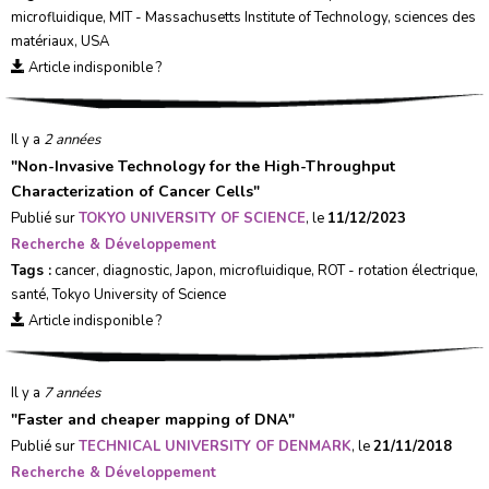
microfluidique
,
MIT - Massachusetts Institute of Technology
,
sciences des
matériaux
,
USA
Article indisponible ?
Il y a
2 années
"
Non-Invasive Technology for the High-Throughput
Characterization of Cancer Cells
"
Publié sur
TOKYO UNIVERSITY OF SCIENCE
, le
11/12/2023
Recherche & Développement
Tags :
cancer
,
diagnostic
,
Japon
,
microfluidique
,
ROT - rotation électrique
,
santé
,
Tokyo University of Science
Article indisponible ?
Il y a
7 années
"
Faster and cheaper mapping of DNA
"
Publié sur
TECHNICAL UNIVERSITY OF DENMARK
, le
21/11/2018
Recherche & Développement