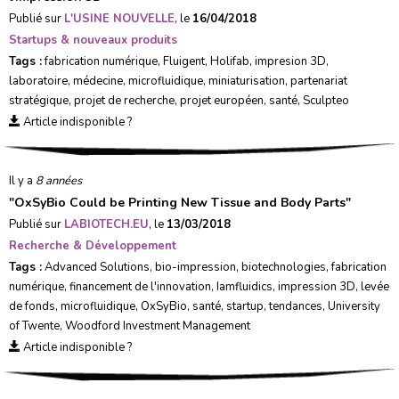
Publié sur
L'USINE NOUVELLE
, le
16/04/2018
Startups & nouveaux produits
Tags :
fabrication numérique
,
Fluigent
,
Holifab
,
impresion 3D
,
laboratoire
,
médecine
,
microfluidique
,
miniaturisation
,
partenariat
stratégique
,
projet de recherche
,
projet européen
,
santé
,
Sculpteo
Article indisponible ?
Il y a
8 années
"
OxSyBio Could be Printing New Tissue and Body Parts
"
Publié sur
LABIOTECH.EU
, le
13/03/2018
Recherche & Développement
Tags :
Advanced Solutions
,
bio-impression
,
biotechnologies
,
fabrication
numérique
,
financement de l'innovation
,
Iamfluidics
,
impression 3D
,
levée
de fonds
,
microfluidique
,
OxSyBio
,
santé
,
startup
,
tendances
,
University
of Twente
,
Woodford Investment Management
Article indisponible ?