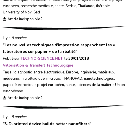
européen
,
recherche médicale
,
santé
,
Serbie
,
Thaïlande
,
thérapie
,
University of Novi Sad
Article indisponible ?
Il y a
8 années
"
Les nouvelles techniques d'impression rapprochent les «
laboratoires sur papier » de la réalité
"
Publié sur
TECHNO-SCIENCE.NET
, le
30/01/2018
Valorisation & Transfert Technologique
Tags :
diagnostic
,
encre électronique
,
Europe
,
ingénierie
,
matériaux
,
médecine
,
microfluidique
,
microtech
,
NANOPAD
,
nanotechnologies
,
papier électronique
,
projet européen
,
santé
,
sciences de la matière
,
Union
européenne
Article indisponible ?
Il y a
8 années
"
3-D-printed device builds better nanofibers
"