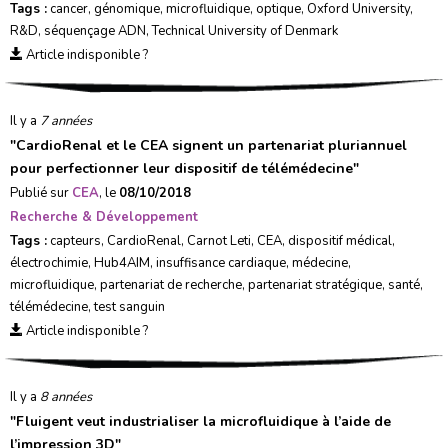
Tags :
cancer
,
génomique
,
microfluidique
,
optique
,
Oxford University
,
R&D
,
séquençage ADN
,
Technical University of Denmark
Article indisponible ?
Il y a
7 années
"
CardioRenal et le CEA signent un partenariat pluriannuel
pour perfectionner leur dispositif de télémédecine
"
Publié sur
CEA
, le
08/10/2018
Recherche & Développement
Tags :
capteurs
,
CardioRenal
,
Carnot Leti
,
CEA
,
dispositif médical
,
électrochimie
,
Hub4AIM
,
insuffisance cardiaque
,
médecine
,
microfluidique
,
partenariat de recherche
,
partenariat stratégique
,
santé
,
télémédecine
,
test sanguin
Article indisponible ?
Il y a
8 années
"
Fluigent veut industrialiser la microfluidique à l’aide de
l’impression 3D
"