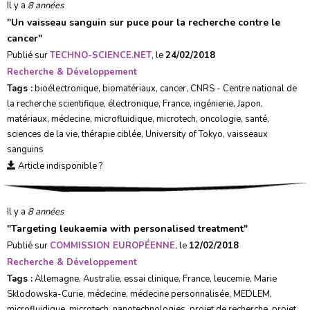
Il y a
8 années
"
Un vaisseau sanguin sur puce pour la recherche contre le
cancer
"
Publié sur
TECHNO-SCIENCE.NET
, le
24/02/2018
Recherche & Développement
Tags :
bioélectronique
,
biomatériaux
,
cancer
,
CNRS - Centre national de
la recherche scientifique
,
électronique
,
France
,
ingénierie
,
Japon
,
matériaux
,
médecine
,
microfluidique
,
microtech
,
oncologie
,
santé
,
sciences de la vie
,
thérapie ciblée
,
University of Tokyo
,
vaisseaux
sanguins
Article indisponible ?
Il y a
8 années
"
Targeting leukaemia with personalised treatment
"
Publié sur
COMMISSION EUROPÉENNE
, le
12/02/2018
Recherche & Développement
Tags :
Allemagne
,
Australie
,
essai clinique
,
France
,
leucemie
,
Marie
Sklodowska-Curie
,
médecine
,
médecine personnalisée
,
MEDLEM
,
microfluidique
,
microtech
,
nanotechnologies
,
projet de recherche
,
projet