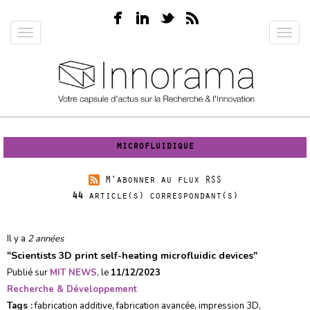
Aller
au
Toggle
Toggl
contenu
navigation
navig
principal
microfluidique
M'abonner au flux RSS
44
article(s) correspondant(s)
Il y a
2 années
"
Scientists 3D print self-heating microfluidic devices
"
Publié sur
MIT NEWS
, le
11/12/2023
Recherche & Développement
Tags :
fabrication additive
,
fabrication avancée
,
impression 3D
,