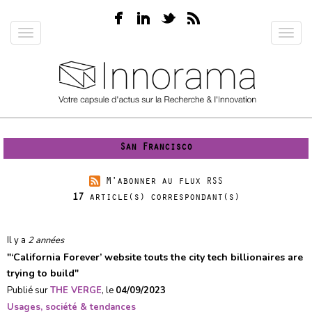
Aller
au
Toggle
Toggl
contenu
navigation
navig
principal
San Francisco
M'abonner au flux RSS
17
article(s) correspondant(s)
Il y a
2 années
"
‘California Forever’ website touts the city tech billionaires are
trying to build
"
Publié sur
THE VERGE
, le
04/09/2023
Usages, société & tendances