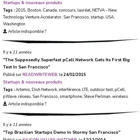
Startups & nouveaux produits
Tags :
2015
,
Boston
,
Canada
,
concours
,
lauréat
,
NETVA - New
Technology Venture Accelerator
,
San Francisco
,
startup
,
USA
,
Washington
Article indisponible ?
Il y a
11 années
"
The Supposedly Superfast pCell Network Gets Its First Big
Test In San Francisco
"
Publié sur
READWRITEWEB
, le
24/02/2015
Startups & nouveaux produits
Tags :
Artemis
,
Dish Network
,
interférence
,
LTE
,
outdoor test
,
pCell
,
pWave
,
réseau
,
San Francisco
,
smartphone
,
Steve Perlman
,
wireless
Article indisponible ?
Il y a
11 années
"
Top Brazilian Startups Demo In Stormy San Francisco
"