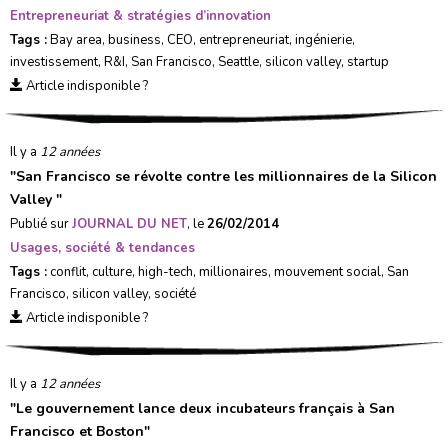
Entrepreneuriat & stratégies d’innovation
Tags :
Bay area
,
business
,
CEO
,
entrepreneuriat
,
ingénierie
,
investissement
,
R&I
,
San Francisco
,
Seattle
,
silicon valley
,
startup
Article indisponible ?
Il y a
12 années
"
San Francisco se révolte contre les millionnaires de la Silicon
Valley
"
Publié sur
JOURNAL DU NET
, le
26/02/2014
Usages, société & tendances
Tags :
conflit
,
culture
,
high-tech
,
millionaires
,
mouvement social
,
San
Francisco
,
silicon valley
,
société
Article indisponible ?
Il y a
12 années
"
Le gouvernement lance deux incubateurs français à San
Francisco et Boston
"