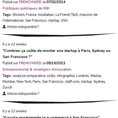
Publié sur
FRENCHWEB
, le
07/02/2014
Politiques publiques de R&I
Tags :
Boston
,
France
,
incubateur
,
La French Tech
,
maisons de
l'international
,
San Francisco
,
startup
,
USA
Article indisponible ?
Il y a
12 années
"
Combien ça coûte de monter une startup à Paris, Sydney ou
San Francisco ?
"
Publié sur
FRENCHWEB
, le
09/10/2013
Entrepreneuriat & stratégies d’innovation
Tags :
analyse comparative
,
coûts
,
infographie
,
Londres
,
Manila
,
Mumbai
,
New York
,
Paris
,
San Francisco
,
staff.com
,
startup
,
Sydney
,
Zurich
Article indisponible ?
Il y a
12 années
"
Google expérimente le e-commerce à San Francisco
"