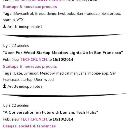
Publié sur
SILICON VALLEY WATCHER
, le
12/12/2014
Startups & nouveaux produits
Tags :
Bovcontrol
,
Brésil
,
demo
,
Evobooks
,
San Francisco
,
Sensorbox
,
startup
,
VTX
Article indisponible ?
Il y a
11 années
"
Uber-For-Weed Startup Meadow Lights Up In San Francisco
"
Publié sur
TECHCRUNCH
, le
15/10/2014
Startups & nouveaux produits
Tags :
Eaze
,
livraison
,
Meadow
,
medical marijuana
,
mobile-app
,
San
Francisco
,
startup
,
Uber
,
weed
Article indisponible ?
Il y a
11 années
"
A Conversation on Future Urbanism, Tech Hubs
"
Publié sur
TECHCRUNCH
, le
10/10/2014
Usages, société & tendances