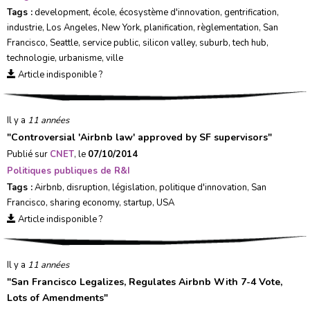
Tags :
development
,
école
,
écosystème d'innovation
,
gentrification
,
industrie
,
Los Angeles
,
New York
,
planification
,
règlementation
,
San
Francisco
,
Seattle
,
service public
,
silicon valley
,
suburb
,
tech hub
,
technologie
,
urbanisme
,
ville
Article indisponible ?
Il y a
11 années
"
Controversial 'Airbnb law' approved by SF supervisors
"
Publié sur
CNET
, le
07/10/2014
Politiques publiques de R&I
Tags :
Airbnb
,
disruption
,
législation
,
politique d'innovation
,
San
Francisco
,
sharing economy
,
startup
,
USA
Article indisponible ?
Il y a
11 années
"
San Francisco Legalizes, Regulates Airbnb With 7-4 Vote,
Lots of Amendments
"