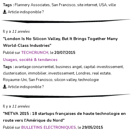
Tags :
Flannery Associates
,
San Francisco
,
site internet
,
USA
,
ville
Article indisponible ?
Il y a
11 années
"
London Is No Silicon Valley, But It Brings Together Many
World-Class Industries
"
Publié sur
TECHCRUNCH
, le
20/07/2015
Usages, société & tendances
Tags :
avantage concurrentiel
,
business angel
,
capital-investissement
,
clusterisation
,
immobilier
,
investissement
,
Londres
,
real estate
,
Royaume-Uni
,
San Francisco
,
silicon valley
,
technologie
Article indisponible ?
Il y a
11 années
"
NETVA 2015 : 18 startups françaises de haute technologie en
route vers l'Amérique du Nord
"
Publié sur
BULLETINS ELECTRONIQUES
, le
29/05/2015