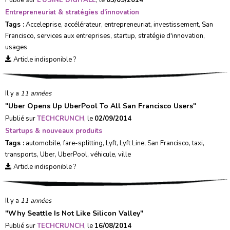
Publié sur
L'USINE DIGITALE
, le
05/09/2014
Entrepreneuriat & stratégies d’innovation
Tags :
Acceleprise
,
accélérateur
,
entrepreneuriat
,
investissement
,
San
Francisco
,
services aux entreprises
,
startup
,
stratégie d'innovation
,
usages
Article indisponible ?
Il y a
11 années
"
Uber Opens Up UberPool To All San Francisco Users
"
Publié sur
TECHCRUNCH
, le
02/09/2014
Startups & nouveaux produits
Tags :
automobile
,
fare-splitting
,
Lyft
,
Lyft Line
,
San Francisco
,
taxi
,
transports
,
Uber
,
UberPool
,
véhicule
,
ville
Article indisponible ?
Il y a
11 années
"
Why Seattle Is Not Like Silicon Valley
"
Publié sur
TECHCRUNCH
, le
16/08/2014