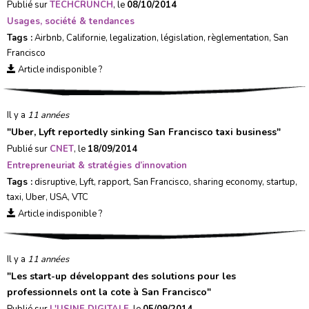
Publié sur
TECHCRUNCH
, le
08/10/2014
Usages, société & tendances
Tags :
Airbnb
,
Californie
,
legalization
,
législation
,
règlementation
,
San
Francisco
Article indisponible ?
Il y a
11 années
"
Uber, Lyft reportedly sinking San Francisco taxi business
"
Publié sur
CNET
, le
18/09/2014
Entrepreneuriat & stratégies d’innovation
Tags :
disruptive
,
Lyft
,
rapport
,
San Francisco
,
sharing economy
,
startup
,
taxi
,
Uber
,
USA
,
VTC
Article indisponible ?
Il y a
11 années
"
Les start-up développant des solutions pour les
professionnels ont la cote à San Francisco
"