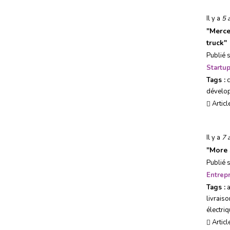
Il y a
5 
"
Merce
truck
"
Publié 
Startu
Tags :
dévelo
Articl
Il y a
7 
"
More 
Publié 
Entrepr
Tags :
livraiso
électri
Articl