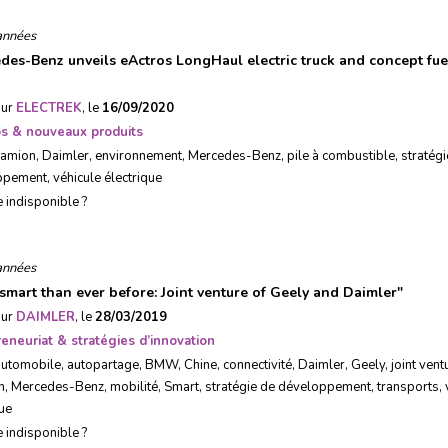
années
des-Benz unveils eActros LongHaul electric truck and concept fuel
sur
ELECTREK
, le
16/09/2020
ps & nouveaux produits
camion
,
Daimler
,
environnement
,
Mercedes-Benz
,
pile à combustible
,
stratégi
ppement
,
véhicule électrique
e indisponible ?
années
smart than ever before: Joint venture of Geely and Daimler
"
sur
DAIMLER
, le
28/03/2019
eneuriat & stratégies d’innovation
automobile
,
autopartage
,
BMW
,
Chine
,
connectivité
,
Daimler
,
Geely
,
joint vent
n
,
Mercedes-Benz
,
mobilité
,
Smart
,
stratégie de développement
,
transports
,
que
e indisponible ?