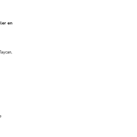
ller en
Taycan
,
e