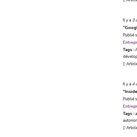
Articl
Usages, société & tendances
Il y a
3 
Evénements
"
Googl
Publié 
Entrepr
Tags :
dévelo
Articl
Il y a
4 
"
Insid
Publié 
Entrepr
Tags :
autono
Articl