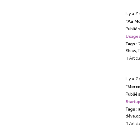
Il y a
7 
"
Au Mo
Publié 
Usages
Tags :
Show
,
T
Articl
Il y a
7 
"
Merce
Publié 
Startu
Tags :
dévelo
Articl