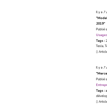
Il y a
7 
"
Model
2019
"
Publié 
Usages
Tags :
Tesla
,
T
Articl
Il y a
7 
"
Merce
Publié 
Entrepr
Tags :
dévelo
Articl