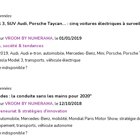
années
 3, SUV Audi, Porsche Taycan… : cinq voitures électriques à survei
sur
VROOM BY NUMERAMA
, le
01/01/2019
, société & tendances
2019
,
Audi
,
Audi e-tron
,
automobile
,
Mercedes-Benz
,
Mini
,
Porsche
,
Porsche 
esla Model 3
,
transports
,
véhicule électrique
e indisponible ?
années
des : la conduite sans les mains pour 2020
"
sur
VROOM BY NUMERAMA
, le
12/10/2018
eneuriat & stratégies d’innovation
automobile
,
Mercedes-Benz
,
mobilité
,
Mondial Paris Motor Show
,
stratégie d
ppement
,
transports
,
véhicule autonome
e indisponible ?