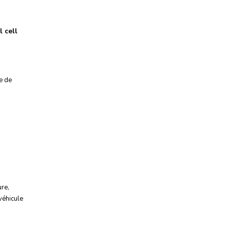
 cell
e de
ure
,
véhicule