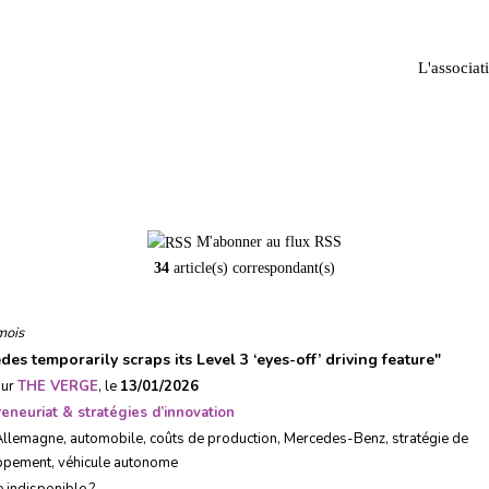
L'associat
Mercedes-Benz
M'abonner au flux RSS
34
article(s) correspondant(s)
mois
es temporarily scraps its Level 3 ‘eyes-off’ driving feature
"
sur
THE VERGE
, le
13/01/2026
eneuriat & stratégies d’innovation
Allemagne
,
automobile
,
coûts de production
,
Mercedes-Benz
,
stratégie de
ppement
,
véhicule autonome