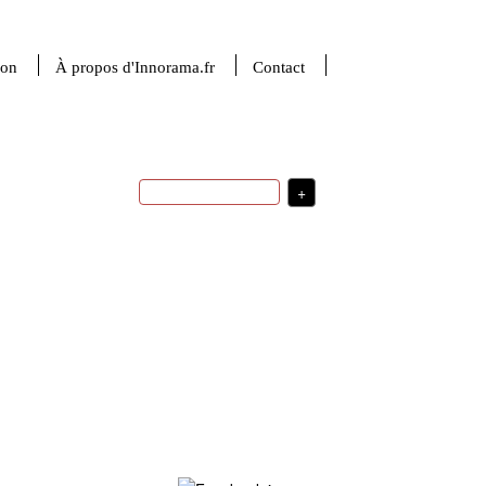
ion
À propos d'Innorama.fr
Contact
+
ingénierie
sciences de la matière
stratégie de développement
politique
sciences du numérique
d'innovation
santé
indicateurs
robotique
France
intelligence artificielle
startup
usages
médecine
transfert
technologique
R&D
investissement
valorisation de la recherche
stratégie d'innovation
USA
financement de l'innovation
Plus