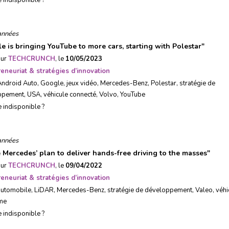
e indisponible ?
années
e is bringing YouTube to more cars, starting with Polestar
"
sur
TECHCRUNCH
, le
10/05/2023
eneuriat & stratégies d’innovation
Android Auto
,
Google
,
jeux vidéo
,
Mercedes-Benz
,
Polestar
,
stratégie de
ppement
,
USA
,
véhicule connecté
,
Volvo
,
YouTube
e indisponible ?
années
e Mercedes’ plan to deliver hands-free driving to the masses
"
sur
TECHCRUNCH
, le
09/04/2022
eneuriat & stratégies d’innovation
automobile
,
LiDAR
,
Mercedes-Benz
,
stratégie de développement
,
Valeo
,
véhi
me
e indisponible ?