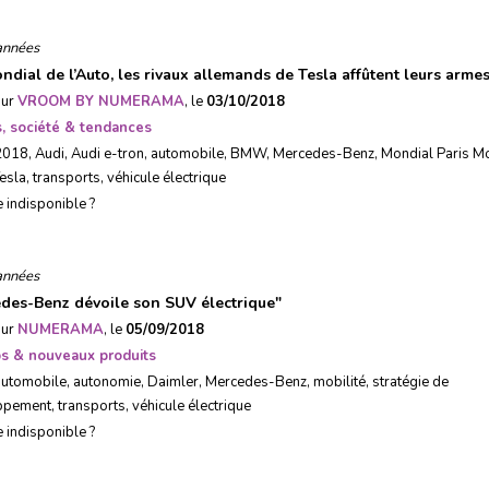
années
ndial de l’Auto, les rivaux allemands de Tesla affûtent leurs arme
sur
VROOM BY NUMERAMA
, le
03/10/2018
, société & tendances
2018
,
Audi
,
Audi e-tron
,
automobile
,
BMW
,
Mercedes-Benz
,
Mondial Paris M
esla
,
transports
,
véhicule électrique
e indisponible ?
années
des-Benz dévoile son SUV électrique
"
sur
NUMERAMA
, le
05/09/2018
ps & nouveaux produits
automobile
,
autonomie
,
Daimler
,
Mercedes-Benz
,
mobilité
,
stratégie de
ppement
,
transports
,
véhicule électrique
e indisponible ?