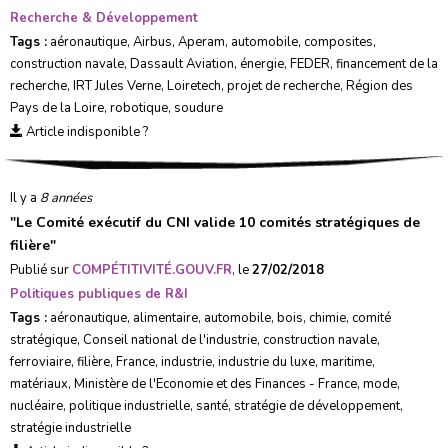
Recherche & Développement
Tags :
aéronautique
,
Airbus
,
Aperam
,
automobile
,
composites
,
construction navale
,
Dassault Aviation
,
énergie
,
FEDER
,
financement de la
recherche
,
IRT Jules Verne
,
Loiretech
,
projet de recherche
,
Région des
Pays de la Loire
,
robotique
,
soudure
Article indisponible ?
Il y a
8 années
"
Le Comité exécutif du CNI valide 10 comités stratégiques de
filière
"
Publié sur
COMPÉTITIVITÉ.GOUV.FR
, le
27/02/2018
Politiques publiques de R&I
Tags :
aéronautique
,
alimentaire
,
automobile
,
bois
,
chimie
,
comité
stratégique
,
Conseil national de l'industrie
,
construction navale
,
ferroviaire
,
filière
,
France
,
industrie
,
industrie du luxe
,
maritime
,
matériaux
,
Ministère de l'Economie et des Finances - France
,
mode
,
nucléaire
,
politique industrielle
,
santé
,
stratégie de développement
,
stratégie industrielle