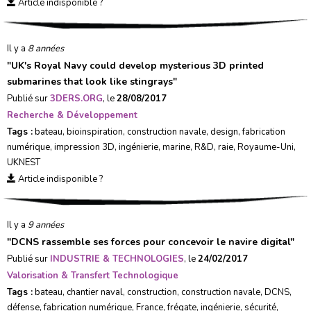
Article indisponible ?
Il y a
8 années
"
UK's Royal Navy could develop mysterious 3D printed
submarines that look like stingrays
"
Publié sur
3DERS.ORG
, le
28/08/2017
Recherche & Développement
Tags :
bateau
,
bioinspiration
,
construction navale
,
design
,
fabrication
numérique
,
impression 3D
,
ingénierie
,
marine
,
R&D
,
raie
,
Royaume-Uni
,
UKNEST
Article indisponible ?
Il y a
9 années
"
DCNS rassemble ses forces pour concevoir le navire digital
"
Publié sur
INDUSTRIE & TECHNOLOGIES
, le
24/02/2017
Valorisation & Transfert Technologique
Tags :
bateau
,
chantier naval
,
construction
,
construction navale
,
DCNS
,
défense
,
fabrication numérique
,
France
,
frégate
,
ingénierie
,
sécurité
,