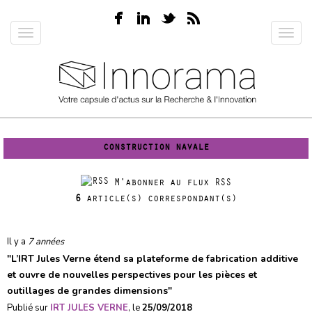
Aller
au
Toggle
Toggl
contenu
navigation
navig
principal
construction navale
M'abonner au flux RSS
6
article(s) correspondant(s)
Il y a
7 années
"
L’IRT Jules Verne étend sa plateforme de fabrication additive
et ouvre de nouvelles perspectives pour les pièces et
outillages de grandes dimensions
"
Publié sur
IRT JULES VERNE
, le
25/09/2018