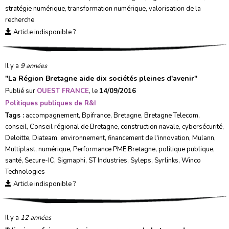
stratégie numérique
,
transformation numérique
,
valorisation de la
recherche
Article indisponible ?
Il y a
9 années
"
La Région Bretagne aide dix sociétés pleines d'avenir
"
Publié sur
OUEST FRANCE
, le
14/09/2016
Politiques publiques de R&I
Tags :
accompagnement
,
Bpifrance
,
Bretagne
,
Bretagne Telecom
,
conseil
,
Conseil régional de Bretagne
,
construction navale
,
cybersécurité
,
Deloitte
,
Diateam
,
environnement
,
financement de l'innovation
,
Mulann
,
Multiplast
,
numérique
,
Performance PME Bretagne
,
politique publique
,
santé
,
Secure-IC
,
Sigmaphi
,
ST Industries
,
Syleps
,
Syrlinks
,
Winco
Technologies
Article indisponible ?
Il y a
12 années