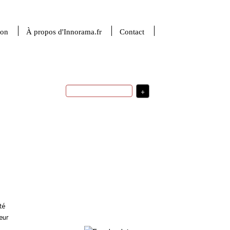
ion
À propos d'Innorama.fr
Contact
+
ingénierie
USA
intelligence artificielle
santé
R&D
sciences du numérique
stratégie de
indicateurs
développement
valorisation
de la recherche
financement de
usages
l'innovation
investissement
transfert technologique
médecine
startup
stratégie
d'innovation
robotique
sciences de la
politique d'innovation
matière
France
té
eur
Plus