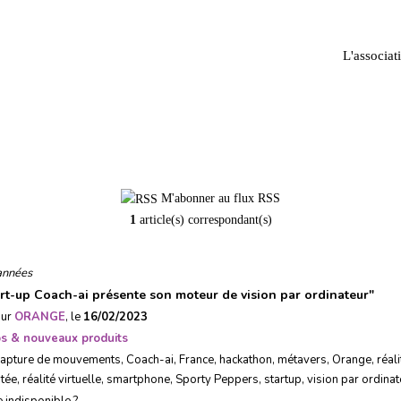
L'associat
Coach-ai
M'abonner au flux RSS
1
article(s) correspondant(s)
années
art-up Coach-ai présente son moteur de vision par ordinateur
"
sur
ORANGE
, le
16/02/2023
ps & nouveaux produits
capture de mouvements
,
Coach-ai
,
France
,
hackathon
,
métavers
,
Orange
,
réali
tée
,
réalité virtuelle
,
smartphone
,
Sporty Peppers
,
startup
,
vision par ordinat