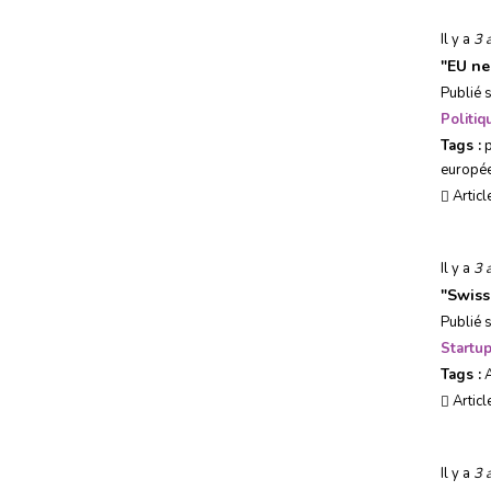
Il y a
3 
"
EU ne
Publié 
Politi
Tags :
p
europé
Articl
Il y a
3 
"
Swiss 
Publié 
Startu
Tags :
Articl
Il y a
3 