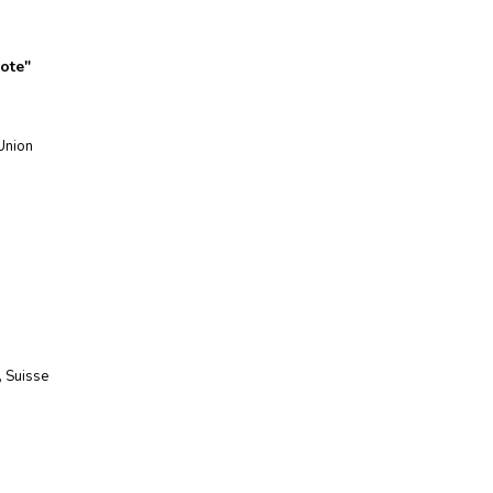
vote
"
Union
,
Suisse