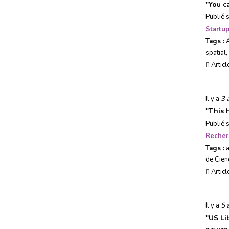
"
You c
Publié 
Startu
Tags :
spatial
,
Articl
Il y a
3 
"
This 
Publié 
Recher
Tags :
de Cien
Articl
Il y a
5 
"
US Li