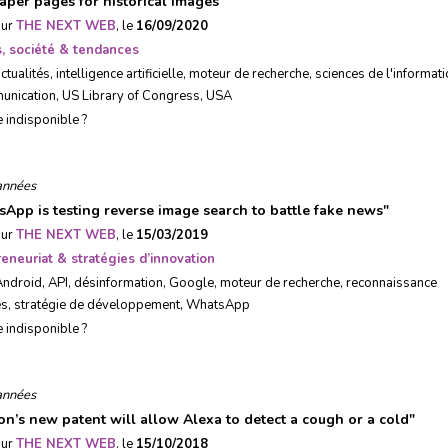
per pages for historical images
"
sur
THE NEXT WEB
, le
16/09/2020
, société & tendances
ctualités
,
intelligence artificielle
,
moteur de recherche
,
sciences de l'informati
unication
,
US Library of Congress
,
USA
e indisponible ?
années
App is testing reverse image search to battle fake news
"
sur
THE NEXT WEB
, le
15/03/2019
eneuriat & stratégies d’innovation
Android
,
API
,
désinformation
,
Google
,
moteur de recherche
,
reconnaissance
es
,
stratégie de développement
,
WhatsApp
e indisponible ?
années
n’s new patent will allow Alexa to detect a cough or a cold
"
sur
THE NEXT WEB
, le
15/10/2018