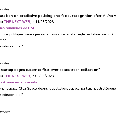
années
ars ban on predictive policing and facial recognition after AI Act 
sur
THE NEXT WEB
, le
11/05/2023
ques publiques de R&I
olice
,
politique numérique
,
reconnaissance faciale
,
règlementation
,
sécurité
,
enne
e indisponible ?
années
startup edges closer to first-ever space trash collection
"
sur
THE NEXT WEB
, le
09/05/2023
ps & nouveaux produits
Arianespace
,
ClearSpace
,
débris
,
depollution
,
espace
,
partenariat stratégique
e indisponible ?
années