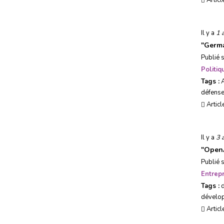
Articl
Usages, société & tendances
Il y a
1 
Evénements
"
Germa
Publié 
Politi
Tags :
défens
Articl
Il y a
3 
"
OpenA
Publié 
Entrepr
Tags :
dévelo
Articl