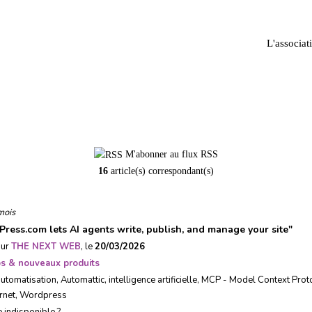
L'associat
The Next Web
M'abonner au flux RSS
16
article(s) correspondant(s)
mois
ress.com lets AI agents write, publish, and manage your site
"
sur
THE NEXT WEB
, le
20/03/2026
ps & nouveaux produits
automatisation
,
Automattic
,
intelligence artificielle
,
MCP - Model Context Prot
ernet
,
Wordpress