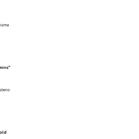
risme
mins
"
sterio
 old