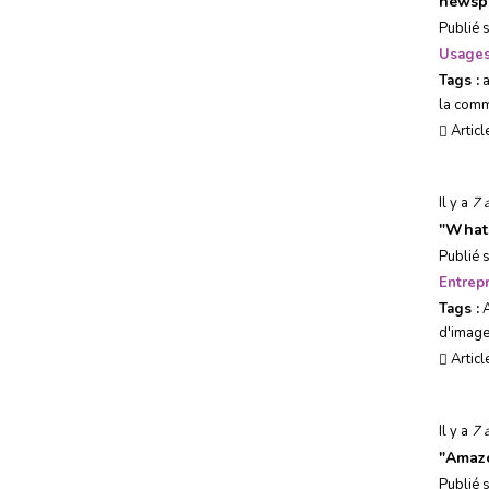
newspa
Publié 
Usages
Tags :
a
la comm
Articl
Il y a
7 
"
Whats
Publié 
Entrepr
Tags :
d'imag
Articl
Il y a
7 
"
Amazo
Publié 