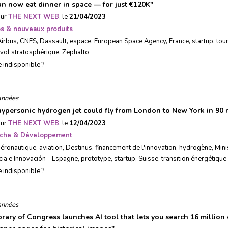
an now eat dinner in space — for just €120K
"
sur
THE NEXT WEB
, le
21/04/2023
ps & nouveaux produits
Airbus
,
CNES
,
Dassault
,
espace
,
European Space Agency
,
France
,
startup
,
tou
vol stratosphérique
,
Zephalto
e indisponible ?
années
hypersonic hydrogen jet could fly from London to New York in 90 
sur
THE NEXT WEB
, le
12/04/2023
che & Développement
aéronautique
,
aviation
,
Destinus
,
financement de l'innovation
,
hydrogène
,
Mini
cia e Innovación - Espagne
,
prototype
,
startup
,
Suisse
,
transition énergétique
e indisponible ?
années
brary of Congress launches AI tool that lets you search 16 million