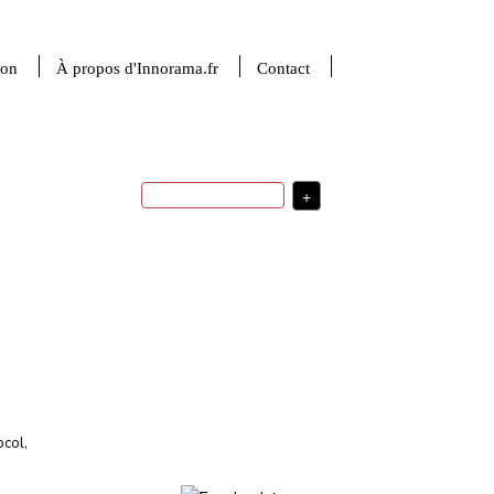
ion
À propos d'Innorama.fr
Contact
+
France
USA
R&D
transfert
technologique
robotique
financement de
usages
l'innovation
médecine
investissement
sciences de la matière
indicateurs
intelligence artificielle
stratégie
politique d'innovation
d'innovation
valorisation de
la recherche
sciences du numérique
startup
stratégie de
développement
ingénierie
santé
ocol
,
Plus