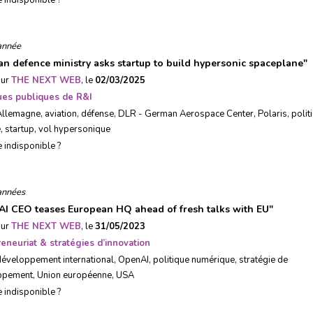
e indisponible ?
année
n defence ministry asks startup to build hypersonic spaceplane
"
sur
THE NEXT WEB
, le
02/03/2025
ques publiques de R&I
Allemagne
,
aviation
,
défense
,
DLR - German Aerospace Center
,
Polaris
,
polit
e
,
startup
,
vol hypersonique
e indisponible ?
années
I CEO teases European HQ ahead of fresh talks with EU
"
sur
THE NEXT WEB
, le
31/05/2023
eneuriat & stratégies d’innovation
développement international
,
OpenAI
,
politique numérique
,
stratégie de
ppement
,
Union européenne
,
USA
e indisponible ?