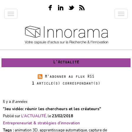
Aller
au
Toggle
Toggl
contenu
navigation
navig
principal
L'Actualité
M'abonner au flux RSS
1
article(s) correspondant(s)
Il y a
8 années
"
Jeu vidéo: réunir les chercheurs et les créateurs
"
Publié sur
L'ACTUALITÉ
, le
23/02/2018
Entrepreneuriat & stratégies d’innovation
Tags :
animation 3D
,
apprentissage automatique
,
capture de