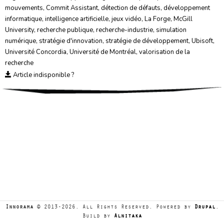
mouvements
,
Commit Assistant
,
détection de défauts
,
développement
informatique
,
intelligence artificielle
,
jeux vidéo
,
La Forge
,
McGill
University
,
recherche publique
,
recherche-industrie
,
simulation
numérique
,
stratégie d'innovation
,
stratégie de développement
,
Ubisoft
,
Université Concordia
,
Université de Montréal
,
valorisation de la
recherche
Article indisponible ?
Innorama
© 2013-2026. All Rights Reserved. Powered by
Drupal
.
Build by
Alnitaka