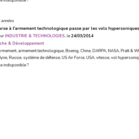
le indisponible ?
 années
urse à l'armement technologique passe par les vols hypersonique
sur
INDUSTRIE & TECHNOLOGIES
, le
24/03/2014
che & Développement
armement
,
armement technologique
,
Boeing
,
Chine
,
DARPA
,
NASA
,
Pratt & W
dyne
,
Russie
,
système de défense
,
US Air Force
,
USA
,
vitesse
,
vol hypersoni
le indisponible ?