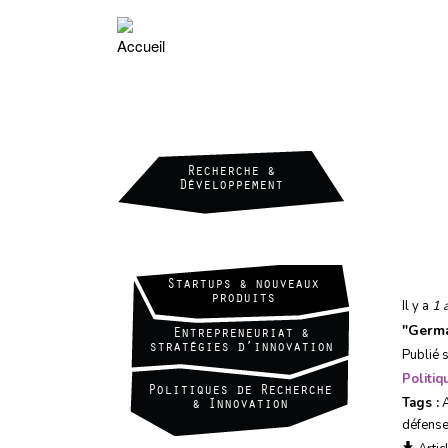
Aller
au
contenu
principal
Recherche &
Développement
Valorisation & Transfert
Technologique
Startups & nouveaux
produits
Il y a
1 
"
Germa
Entrepreneuriat &
stratégies d’innovation
Publié 
Politi
Politiques de Recherche
Tags :
& Innovation
défens