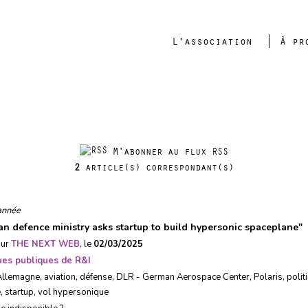
L'association
À pr
vol hypersonique
M'abonner au flux RSS
2
article(s) correspondant(s)
année
n defence ministry asks startup to build hypersonic spaceplane
"
sur
THE NEXT WEB
, le
02/03/2025
ques publiques de R&I
Allemagne
,
aviation
,
défense
,
DLR - German Aerospace Center
,
Polaris
,
polit
e
,
startup
,
vol hypersonique