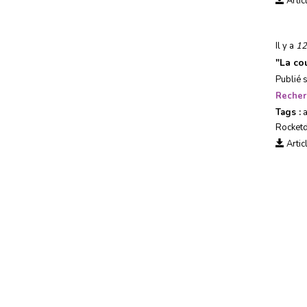
Artic
Usages, société &
tendances
Il y a
12
Evénements
"
La co
Publié 
Recher
Tags :
Rocket
Artic