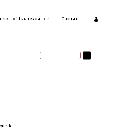
opos d'Innorama.fr
Contact
+
stratégie de
développement
valorisation de la
recherche
financement de
ingénierie
l'innovation
transfert technologique
robotique
santé
sciences de la matière
R&D
startup
stratégie
d'innovation
politique d'innovation
France
investissement
indicateurs
intelligence
artificielle
sciences du numérique
usages
médecine
USA
ique de
Plus