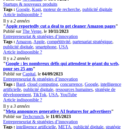
Startups & nouveaux produits
Tags :
Google
,
Kagi
,
moteur de recherche
,
publicité digitale
Article indisponible ?
Il y a
2 années
"
Apple reportedly cut a deal to get cleaner Amazon pages
"
Publié sur
The Verge
, le
10/11/2023
Entrepreneuriat & stratégies d’innovation
Tags :
Amazon
,
Apple
,
compétitivité
,
partenariat stratégique
,
publicité digitale
,
smartphone
,
USA
Article indisponible ?
Il y a
2 années
"
Google : les nombreux défis qui attendent le géant du web,
pour ses 25 ans
"
Publié sur
Capital
, le
04/09/2023
Entrepreneuriat & stratégies d’innovation
Tags :
Bard
,
cloud computing
,
concurrence
,
Google
,
intelligence
artificielle
,
publicité digitale
,
ressources humaines
,
stratégie de
développement
,
TikTok
,
USA
,
YouTube
Article indisponible ?
Il y a
3 années
"
Meta announces generative AI features for advertisers
"
Publié sur
Techcrunch
, le
11/05/2023
Entrepreneuriat & stratégies d’innovation
Tags :
intelligence artificielle
,
META
,
publicité digitale
,
stratégie