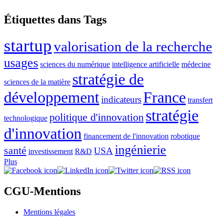
Étiquettes dans Tags
startup
valorisation de la recherche
usages
sciences du numérique
intelligence artificielle
médecine
stratégie de
sciences de la matière
développement
France
indicateurs
transfert
stratégie
politique d'innovation
technologique
d'innovation
financement de l'innovation
robotique
ingénierie
santé
USA
investissement
R&D
Plus
CGU-Mentions
Mentions légales