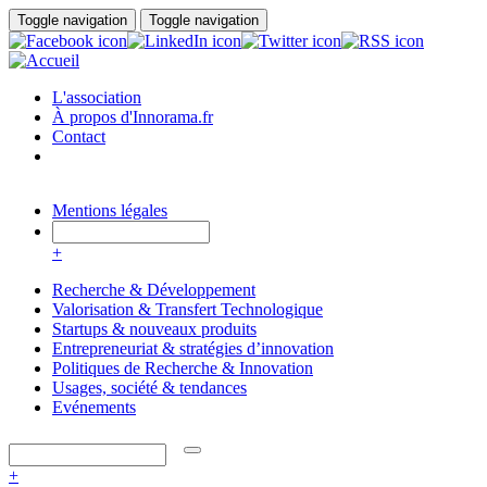
Aller au contenu principal
Toggle navigation
Toggle navigation
L'association
À propos d'Innorama.fr
Contact
Mentions légales
+
Recherche & Développement
Valorisation & Transfert Technologique
Startups & nouveaux produits
Entrepreneuriat & stratégies d’innovation
Politiques de Recherche & Innovation
Usages, société & tendances
Evénements
+