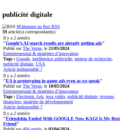
publicité digitale
M'abonner au flux RSS
59
article(s) correspondant(s)
Il y a
2 années
"
Google’s AI search results are already getting ads
"
Publié sur
The Verge
, le
21/05/2024
Entrepreneuriat & stratégies d’innovation
Tags :
Google
,
intelligence artificielle
,
moteur de recherche
,
publicité digitale
,
USA
Article indisponible ?
Il y a
2 années
"
EA is prototyping in-game ads even as we speak
"
Publié sur
The Verge
, le
10/05/2024
Entrepreneuriat & stratégies d’innovation
Tags :
Electronic Arts
,
jeux vidéo
,
publicité digitale
,
revenus
financiers
,
stratégie de développement
Article indisponible ?
Il y a
2 années
"
Friendship Ended With GOOGLE Now KAGI Is My Best
Friend
"
Publié sur
404 media
, le
03/04/2024