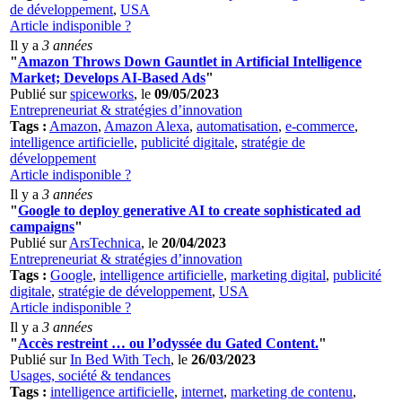
de développement
,
USA
Article indisponible ?
Il y a
3 années
"
Amazon Throws Down Gauntlet in Artificial Intelligence
Market; Develops AI-Based Ads
"
Publié sur
spiceworks
, le
09/05/2023
Entrepreneuriat & stratégies d’innovation
Tags :
Amazon
,
Amazon Alexa
,
automatisation
,
e-commerce
,
intelligence artificielle
,
publicité digitale
,
stratégie de
développement
Article indisponible ?
Il y a
3 années
"
Google to deploy generative AI to create sophisticated ad
campaigns
"
Publié sur
ArsTechnica
, le
20/04/2023
Entrepreneuriat & stratégies d’innovation
Tags :
Google
,
intelligence artificielle
,
marketing digital
,
publicité
digitale
,
stratégie de développement
,
USA
Article indisponible ?
Il y a
3 années
"
Accès restreint … ou l’odyssée du Gated Content.
"
Publié sur
In Bed With Tech
, le
26/03/2023
Usages, société & tendances
Tags :
intelligence artificielle
,
internet
,
marketing de contenu
,