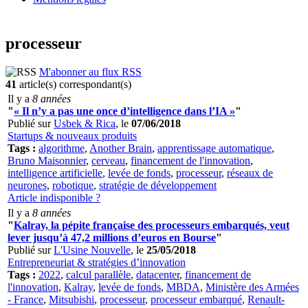
processeur
M'abonner au flux RSS
41
article(s) correspondant(s)
Il y a
8 années
"
« Il n’y a pas une once d’intelligence dans l’IA »
"
Publié sur
Usbek & Rica
, le
07/06/2018
Startups & nouveaux produits
Tags :
algorithme
,
Another Brain
,
apprentissage automatique
,
Bruno Maisonnier
,
cerveau
,
financement de l'innovation
,
intelligence artificielle
,
levée de fonds
,
processeur
,
réseaux de
neurones
,
robotique
,
stratégie de développement
Article indisponible ?
Il y a
8 années
"
Kalray, la pépite française des processeurs embarqués, veut
lever jusqu’à 47,2 millions d’euros en Bourse
"
Publié sur
L'Usine Nouvelle
, le
25/05/2018
Entrepreneuriat & stratégies d’innovation
Tags :
2022
,
calcul parallèle
,
datacenter
,
financement de
l'innovation
,
Kalray
,
levée de fonds
,
MBDA
,
Ministère des Armées
- France
,
Mitsubishi
,
processeur
,
processeur embarqué
,
Renault-