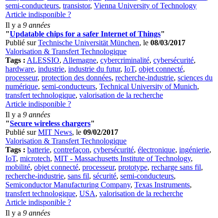
semi-conducteurs
,
transistor
,
Vienna University of Technology
Article indisponible ?
Il y a
9 années
"
Updatable chips for a safer Internet of Things
"
Publié sur
Technische Universität München
, le
08/03/2017
Valorisation & Transfert Technologique
Tags :
ALESSIO
,
Allemagne
,
cybercriminalité
,
cybersécurité
,
hardware
,
industrie
,
industrie du futur
,
IoT
,
objet connecté
,
processeur
,
protection des données
,
recherche-industrie
,
sciences du
numérique
,
semi-conducteurs
,
Technical University of Munich
,
transfert technologique
,
valorisation de la recherche
Article indisponible ?
Il y a
9 années
"
Secure wireless chargers
"
Publié sur
MIT News
, le
09/02/2017
Valorisation & Transfert Technologique
Tags :
batterie
,
contrefaçon
,
cybersécurité
,
électronique
,
ingénierie
,
IoT
,
microtech
,
MIT - Massachusetts Institute of Technology
,
mobilité
,
objet connecté
,
processeur
,
prototype
,
recharge sans fil
,
recherche-industrie
,
sans fil
,
sécurité
,
semi-conducteurs
,
Semiconductor Manufacturing Company
,
Texas Instruments
,
transfert technologique
,
USA
,
valorisation de la recherche
Article indisponible ?
Il y a
9 années