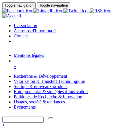
Aller au contenu principal
Toggle navigation
Toggle navigation
L'association
À propos d'Innorama.fr
Contact
Mentions légales
+
Recherche & Développement
Valorisation & Transfert Technologique
Startups & nouveaux produits
Entrepreneuriat & stratégies d’innovation
Politiques de Recherche & Innovation
Usages, société & tendances
Evénements
+