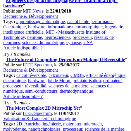
"
Engineers design artificial synapse for “brain-on-a-chip”
hardware
"
Publié sur
MIT News
, le
22/01/2018
Recherche & Développement
Tags :
apprentissage automatique
,
calcul haute performance
,
électronique
,
hardware
,
informatique neuromorphique
,
ingénierie
,
intelligence artificielle
,
MIT - Massachusetts Institute of
Technology
,
neurone
,
neurosciences
,
processeur
,
réseaux de
neurones
,
sciences du numérique
,
synapse
,
USA
Article indisponible ?
Il y a
8 années
"
The Future of Computing Depends on Making It Reversible
"
Publié sur
IEEE Spectrum
, le
25/08/2017
Recherche & Développement
Tags :
calcul réversible
,
calculateur
,
CMOS
,
efficacité énergétique
,
électronique
,
hardware
,
loi de Moore
,
miniaturisation
,
ordinateur
,
processeur
,
réversibilité
,
sciences de la matière
,
sciences du
numérique
,
semi-conducteurs
,
thermodynamique
Article indisponible ?
Il y a
9 années
"
The Most Complex 2D Microchip Yet
"
Publié sur
IEEE Spectrum
, le
11/04/2017
Valorisation & Transfert Technologique
Tags :
2D
,
Autriche
,
ingénierie
,
matériaux
,
microtech
,
molybdenite
,
nanotechnologies
,
processeur
,
sciences de la matière
,