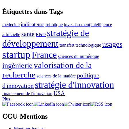
Étiquettes dans Tags
indicateurs
médecine
robotique
investissement
intelligence
stratégie de
santé
artificielle
R&D
développement
usages
transfert technologique
startup
France
sciences du numérique
valorisation de la
ingénierie
recherche
politique
sciences de la matière
stratégie d'innovation
d'innovation
USA
financement de l'innovation
Plus
CGU-Mentions
Mentions légales