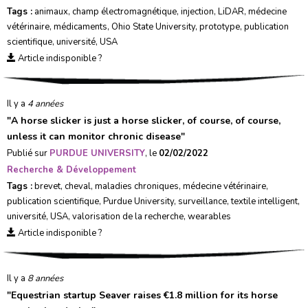
Tags :
animaux
,
champ électromagnétique
,
injection
,
LiDAR
,
médecine
vétérinaire
,
médicaments
,
Ohio State University
,
prototype
,
publication
scientifique
,
université
,
USA
Article indisponible ?
Il y a
4 années
"
A horse slicker is just a horse slicker, of course, of course,
unless it can monitor chronic disease
"
Publié sur
PURDUE UNIVERSITY
, le
02/02/2022
Recherche & Développement
Tags :
brevet
,
cheval
,
maladies chroniques
,
médecine vétérinaire
,
publication scientifique
,
Purdue University
,
surveillance
,
textile intelligent
,
université
,
USA
,
valorisation de la recherche
,
wearables
Article indisponible ?
Il y a
8 années
"
Equestrian startup Seaver raises €1.8 million for its horse