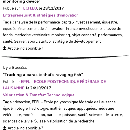
monitoring device
"
Publié sur
TECH.EU
, le
29/11/2017
Entrepreneuriat & stratégies d’innovation
Tags :
analyse de la performance
,
capital-investissement
,
équestre
,
équidés
,
financement de l'innovation
,
France
,
investissement
,
levée de
fonds
,
médecine vétérinaire
,
monitoring
,
objet connecté
,
performances
,
santé
,
Seaver
,
sport
,
startup
,
stratégie de développement
Article indisponible ?
Il y a
8 années
"
Tracking a parasite that's ravaging fish
"
Publié sur
EPFL - ECOLE POLYTECHNIQUE FÉDÉRALE DE
LAUSANNE
, le
24/10/2017
Valorisation & Transfert Technologique
Tags :
détection
,
EPFL - Ecole polytechnique fédérale de Lausanne
,
épidémiologie
,
hydrologie
,
mathématiques appliquées
,
médecine
vétérinaire
,
modélisation
,
parasite
,
poisson
,
santé
,
sciences de la terre
,
sciences de la vie
,
Suisse
,
valorisation de la recherche
Article indisponible ?