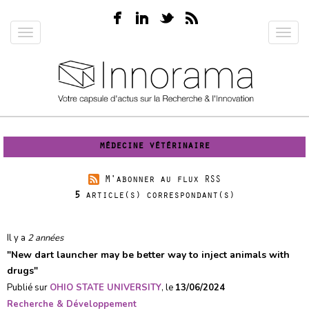
Aller
au
Toggle
Toggl
contenu
navigation
navig
principal
médecine vétérinaire
M'abonner au flux RSS
5
article(s) correspondant(s)
Il y a
2 années
"
New dart launcher may be better way to inject animals with
drugs
"
Publié sur
OHIO STATE UNIVERSITY
, le
13/06/2024
Recherche & Développement