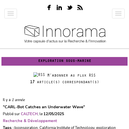
Aller
au
Toggle
Toggl
contenu
navigation
navig
principal
exploration sous-marine
M'abonner au flux RSS
17
article(s) correspondant(s)
Il y a
1 année
"
CARL-Bot Catches an Underwater Wave
"
Publié sur
CALTECH
, le
12/05/2025
Recherche & Développement
Tags :
bioinspiration
,
California Institute of Technology
,
exploration