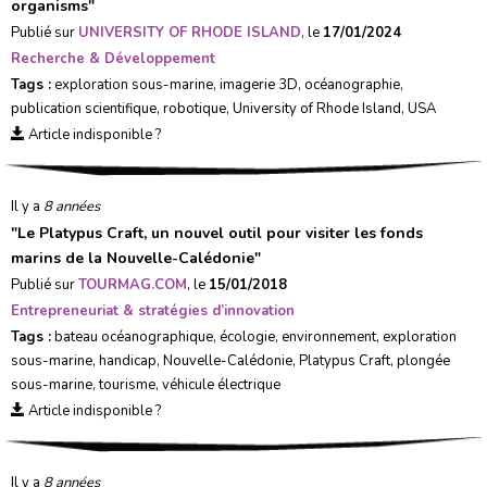
organisms
"
Publié sur
UNIVERSITY OF RHODE ISLAND
, le
17/01/2024
Recherche & Développement
Tags :
exploration sous-marine
,
imagerie 3D
,
océanographie
,
publication scientifique
,
robotique
,
University of Rhode Island
,
USA
Article indisponible ?
Il y a
8 années
"
Le Platypus Craft, un nouvel outil pour visiter les fonds
marins de la Nouvelle-Calédonie
"
Publié sur
TOURMAG.COM
, le
15/01/2018
Entrepreneuriat & stratégies d’innovation
Tags :
bateau océanographique
,
écologie
,
environnement
,
exploration
sous-marine
,
handicap
,
Nouvelle-Calédonie
,
Platypus Craft
,
plongée
sous-marine
,
tourisme
,
véhicule électrique
Article indisponible ?
Il y a
8 années