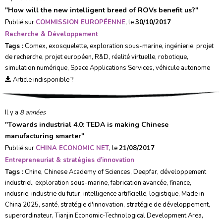
"
How will the new intelligent breed of ROVs benefit us?
"
Publié sur
COMMISSION EUROPÉENNE
, le
30/10/2017
Recherche & Développement
Tags :
Comex
,
exosquelette
,
exploration sous-marine
,
ingénierie
,
projet
de recherche
,
projet européen
,
R&D
,
réalité virtuelle
,
robotique
,
simulation numérique
,
Space Applications Services
,
véhicule autonome
Article indisponible ?
Il y a
8 années
"
Towards industrial 4.0: TEDA is making Chinese
manufacturing smarter
"
Publié sur
CHINA ECONOMIC NET
, le
21/08/2017
Entrepreneuriat & stratégies d’innovation
Tags :
Chine
,
Chinese Academy of Sciences
,
Deepfar
,
développement
industriel
,
exploration sous-marine
,
fabrication avancée
,
finance
,
indusrie
,
industrie du futur
,
intelligence artificielle
,
logistique
,
Made in
China 2025
,
santé
,
stratégie d'innovation
,
stratégie de développement
,
superordinateur
,
Tianjin Economic-Technological Development Area
,