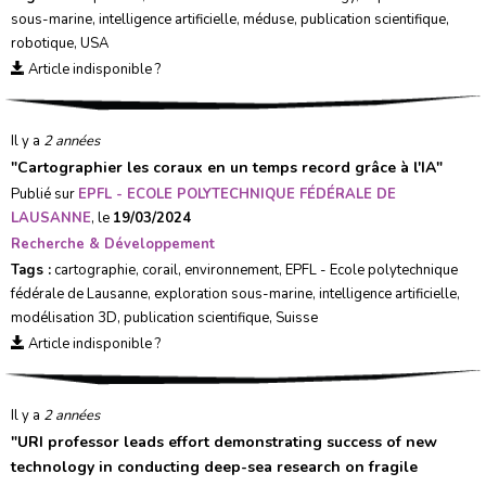
sous-marine
,
intelligence artificielle
,
méduse
,
publication scientifique
,
robotique
,
USA
Article indisponible ?
Il y a
2 années
"
Cartographier les coraux en un temps record grâce à l'IA
"
Publié sur
EPFL - ECOLE POLYTECHNIQUE FÉDÉRALE DE
LAUSANNE
, le
19/03/2024
Recherche & Développement
Tags :
cartographie
,
corail
,
environnement
,
EPFL - Ecole polytechnique
fédérale de Lausanne
,
exploration sous-marine
,
intelligence artificielle
,
modélisation 3D
,
publication scientifique
,
Suisse
Article indisponible ?
Il y a
2 années
"
URI professor leads effort demonstrating success of new
technology in conducting deep-sea research on fragile