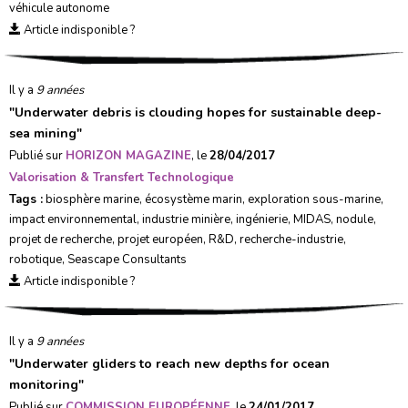
véhicule autonome
Article indisponible ?
Il y a
9 années
"
Underwater debris is clouding hopes for sustainable deep-
sea mining
"
Publié sur
HORIZON MAGAZINE
, le
28/04/2017
Valorisation & Transfert Technologique
Tags :
biosphère marine
,
écosystème marin
,
exploration sous-marine
,
impact environnemental
,
industrie minière
,
ingénierie
,
MIDAS
,
nodule
,
projet de recherche
,
projet européen
,
R&D
,
recherche-industrie
,
robotique
,
Seascape Consultants
Article indisponible ?
Il y a
9 années
"
Underwater gliders to reach new depths for ocean
monitoring
"
Publié sur
COMMISSION EUROPÉENNE
, le
24/01/2017