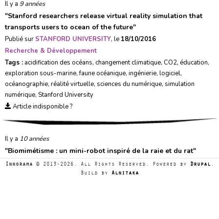
Il y a
9 années
"
Stanford researchers release virtual reality simulation that
transports users to ocean of the future
"
Publié sur
STANFORD UNIVERSITY
, le
18/10/2016
Recherche & Développement
Tags :
acidification des océans
,
changement climatique
,
CO2
,
éducation
,
exploration sous-marine
,
faune océanique
,
ingénierie
,
logiciel
,
océanographie
,
réalité virtuelle
,
sciences du numérique
,
simulation
numérique
,
Stanford University
Article indisponible ?
Il y a
10 années
"
Biomimétisme : un mini-robot inspiré de la raie et du rat
"
Publié sur
HUMANOÏDES
, le
08/07/2016
Innorama
© 2013-2026. All Rights Reserved. Powered by
Drupal
.
Recherche & Développement
Build by
Alnitaka
Tags :
bioingénierie
,
biomimétisme
,
biophysique
,
exploration sous-
marine
,
Harvard University
,
R&D
,
raie
,
rat
,
robotique
Article indisponible ?