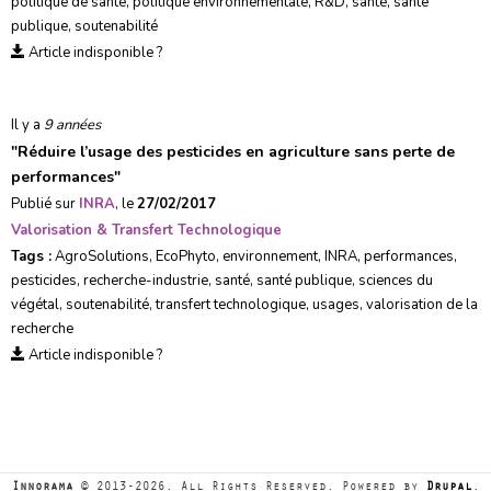
politique de santé
,
politique environnementale
,
R&D
,
santé
,
santé
publique
,
soutenabilité
Article indisponible ?
Il y a
9 années
"
Réduire l’usage des pesticides en agriculture sans perte de
performances
"
Publié sur
INRA
, le
27/02/2017
Valorisation & Transfert Technologique
Tags :
AgroSolutions
,
EcoPhyto
,
environnement
,
INRA
,
performances
,
pesticides
,
recherche-industrie
,
santé
,
santé publique
,
sciences du
végétal
,
soutenabilité
,
transfert technologique
,
usages
,
valorisation de la
recherche
Article indisponible ?
Innorama
© 2013-2026. All Rights Reserved. Powered by
Drupal
.