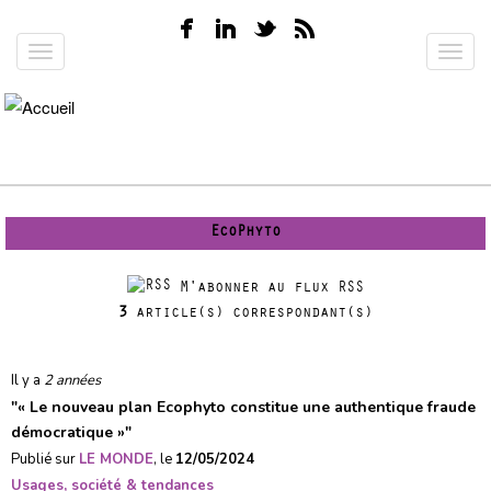
Aller
au
Toggle
Toggl
contenu
navigation
navig
principal
EcoPhyto
M'abonner au flux RSS
3
article(s) correspondant(s)
Il y a
2 années
"
« Le nouveau plan Ecophyto constitue une authentique fraude
démocratique »
"
Publié sur
LE MONDE
, le
12/05/2024
Usages, société & tendances