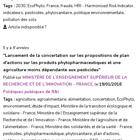
Tags :
2030
,
EcoPhyto
,
France
,
fraude
,
HRI - Harmonised Risk Indicator
,
indicateurs
,
pesticides
,
phytosanitaire
,
politique environnementale
,
pollution des sols
Article indisponible ?
Il y a
8 années
"
Lancement de la concertation sur les propositions de plan
d'actions sur les produits phytopharmaceutiques et une
agriculture moins dépendante aux pesticides
"
Publié sur
MINISTÈRE DE LʼENSEIGNEMENT SUPÉRIEUR DE LA
RECHERCHE ET DE LʼINNOVATION - FRANCE
, le
19/01/2018
Politiques publiques de R&I
Tags :
agriculture
,
agroalimentaire
,
alimentation
,
concertation
,
EcoPhyto
,
environnement
,
étude d'impact
,
Ministère de la transition écologique et
solidaire - France
,
Ministère de lʼEnseignement supérieur de la
Recherche et de lʼInnovation - France
,
Ministère de l’agriculture et de
l’alimentation - France
,
Ministère des solidarités et de la santé - France
,
pesticides
,
phytopharmaceutique
,
phytosanitaire
,
plan d'actions
,