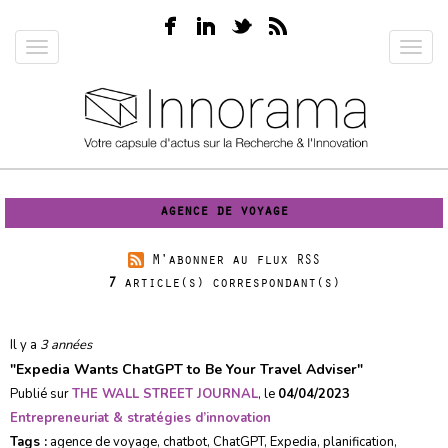
Aller
au
Toggle
Toggl
contenu
navigation
navig
principal
agence de voyage
M'abonner au flux RSS
7
article(s) correspondant(s)
Il y a
3 années
"
Expedia Wants ChatGPT to Be Your Travel Adviser
"
Publié sur
THE WALL STREET JOURNAL
, le
04/04/2023
Entrepreneuriat & stratégies d’innovation
Tags :
agence de voyage
,
chatbot
,
ChatGPT
,
Expedia
,
planification
,