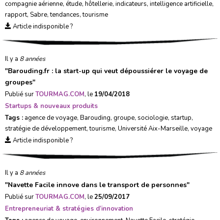
compagnie aérienne
,
étude
,
hôtellerie
,
indicateurs
,
intelligence artificielle
,
rapport
,
Sabre
,
tendances
,
tourisme
Article indisponible ?
Il y a
8 années
"
Barouding.fr : la start-up qui veut dépoussiérer le voyage de
groupes
"
Publié sur
TOURMAG.COM
, le
19/04/2018
Startups & nouveaux produits
Tags :
agence de voyage
,
Barouding
,
groupe
,
sociologie
,
startup
,
stratégie de développement
,
tourisme
,
Université Aix-Marseille
,
voyage
Article indisponible ?
Il y a
8 années
"
Navette Facile innove dans le transport de personnes
"
Publié sur
TOURMAG.COM
, le
25/09/2017
Entrepreneuriat & stratégies d’innovation