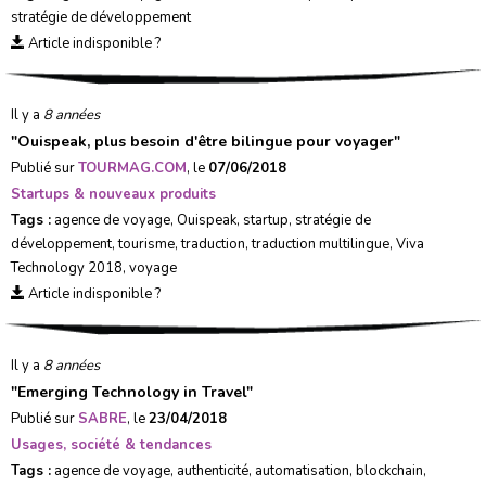
stratégie de développement
Article indisponible ?
Il y a
8 années
"
Ouispeak, plus besoin d'être bilingue pour voyager
"
Publié sur
TOURMAG.COM
, le
07/06/2018
Startups & nouveaux produits
Tags :
agence de voyage
,
Ouispeak
,
startup
,
stratégie de
développement
,
tourisme
,
traduction
,
traduction multilingue
,
Viva
Technology 2018
,
voyage
Article indisponible ?
Il y a
8 années
"
Emerging Technology in Travel
"
Publié sur
SABRE
, le
23/04/2018
Usages, société & tendances
Tags :
agence de voyage
,
authenticité
,
automatisation
,
blockchain
,