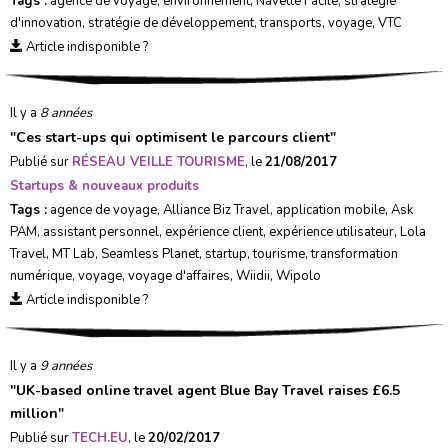
Tags :
agence de voyage
,
environnement
,
Navette Facile
,
stratégie
d'innovation
,
stratégie de développement
,
transports
,
voyage
,
VTC
Article indisponible ?
Il y a
8 années
"
Ces start-ups qui optimisent le parcours client
"
Publié sur
RÉSEAU VEILLE TOURISME
, le
21/08/2017
Startups & nouveaux produits
Tags :
agence de voyage
,
Alliance Biz Travel
,
application mobile
,
Ask
PAM
,
assistant personnel
,
expérience client
,
expérience utilisateur
,
Lola
Travel
,
MT Lab
,
Seamless Planet
,
startup
,
tourisme
,
transformation
numérique
,
voyage
,
voyage d'affaires
,
Wiidii
,
Wipolo
Article indisponible ?
Il y a
9 années
"
UK-based online travel agent Blue Bay Travel raises £6.5
million
"
Publié sur
TECH.EU
, le
20/02/2017