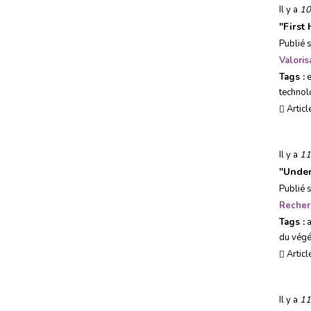
Il y a
10
"
First
Publié 
Valoris
Tags :
e
technol
Articl
Il y a
11
"
Under
Publié 
Recher
Tags :
a
du végé
Articl
Il y a
11