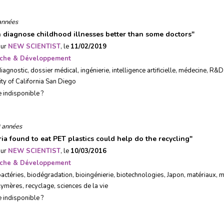
années
n diagnose childhood illnesses better than some doctors
"
sur
NEW SCIENTIST
, le
11/02/2019
che & Développement
diagnostic
,
dossier médical
,
ingénierie
,
intelligence artificielle
,
médecine
,
R&D
ity of California San Diego
e indisponible ?
 années
ria found to eat PET plastics could help do the recycling
"
sur
NEW SCIENTIST
, le
10/03/2016
che & Développement
actéries
,
biodégradation
,
bioingénierie
,
biotechnologies
,
Japon
,
matériaux
,
m
lymères
,
recyclage
,
sciences de la vie
e indisponible ?