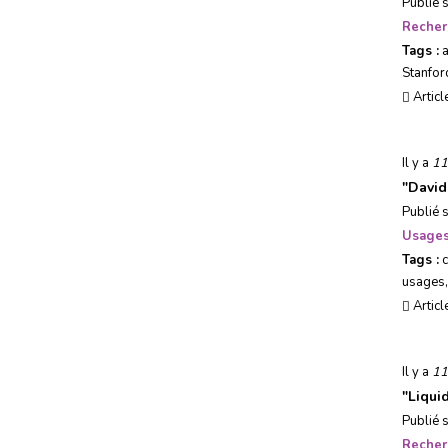
Publié 
Recher
Tags :
Stanfor
Articl
Il y a
11
"
David
Publié 
Usages
Tags :
usages
Articl
Il y a
11
"
Liqui
Publié 
Recher