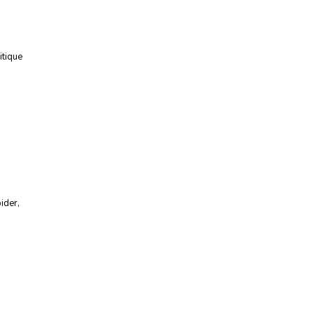
itique
ider
,