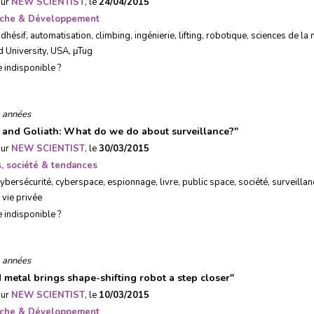
sur
NEW SCIENTIST
, le
24/04/2015
che & Développement
adhésif
,
automatisation
,
climbing
,
ingénierie
,
lifting
,
robotique
,
sciences de la 
d University
,
USA
,
μTug
e indisponible ?
 années
 and Goliath: What do we do about surveillance?
"
sur
NEW SCIENTIST
, le
30/03/2015
, société & tendances
cybersécurité
,
cyberspace
,
espionnage
,
livre
,
public space
,
société
,
surveillan
,
vie privée
e indisponible ?
 années
d metal brings shape-shifting robot a step closer
"
sur
NEW SCIENTIST
, le
10/03/2015
che & Développement