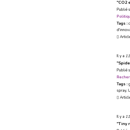
"
CO2 e
Publié 
Politi
Tags :
d'innov
Articl
Il y a
11
"
Spide
Publié 
Recher
Tags :
spray
,
U
Articl
Il y a
11
"
Tiny 