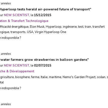
 années
 Hyperloop tests herald air-powered future of transport
"
sur
NEW SCIENTIST
, le
15/12/2015
ation & Transfert Technologique
fficacité énergétique
,
Elon Musk
,
Hyperloop
,
ingénierie
,
test
,
train
,
transfert
ogique
,
transports
,
USA
,
Virgin Hyperloop One
e indisponible ?
 années
water farmers grow strawberries in balloon gardens
"
sur
NEW SCIENTIST
, le
02/07/2015
che & Développement
griculture
,
biosphere
,
ferme
,
Italie
,
maritime
,
Nemo's Garden Project
,
océan
,
tal
e indisponible ?
 années