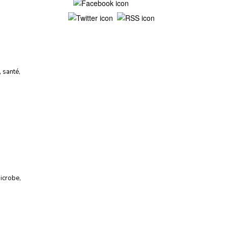
Mentions légales
,
santé
,
icrobe
,