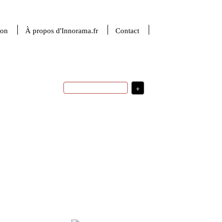
ion
À propos d'Innorama.fr
Contact
+
stratégie de développement
santé
intelligence artificielle
sciences de la
politique d'innovation
matière
valorisation de la recherche
startup
financement de l'innovation
stratégie
USA
robotique
d'innovation
investissement
transfert
technologique
sciences du numérique
France
usages
ingénierie
indicateurs
médecine
R&D
Plus