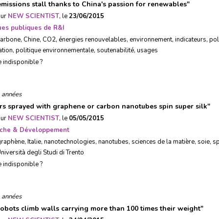
missions stall thanks to China's passion for renewables
"
sur
NEW SCIENTIST
, le
23/06/2015
ques publiques de R&I
carbone
,
Chine
,
CO2
,
énergies renouvelables
,
environnement
,
indicateurs
,
pol
ation
,
politique environnementale
,
soutenabilité
,
usages
e indisponible ?
 années
rs sprayed with graphene or carbon nanotubes spin super silk
"
sur
NEW SCIENTIST
, le
05/05/2015
che & Développement
graphène
,
Italie
,
nanotechnologies
,
nanotubes
,
sciences de la matière
,
soie
,
sp
niversità degli Studi di Trento
e indisponible ?
 années
robots climb walls carrying more than 100 times their weight
"