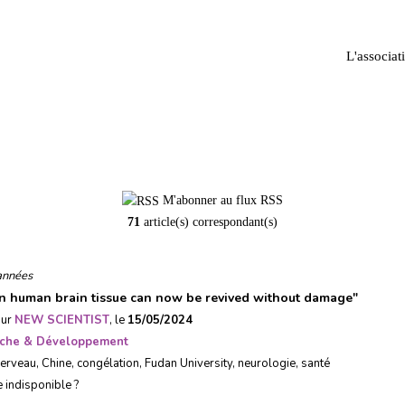
L'associat
New Scientist
M'abonner au flux RSS
71
article(s) correspondant(s)
années
n human brain tissue can now be revived without damage
"
sur
NEW SCIENTIST
, le
15/05/2024
che & Développement
cerveau
,
Chine
,
congélation
,
Fudan University
,
neurologie
,
santé
e indisponible ?