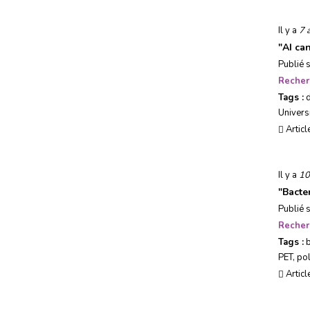
Usages, société & tendances
Il y a
7 
"
AI ca
Evénements
Publié 
Recher
Tags :
Univers
Articl
Il y a
10
"
Bacte
Publié 
Recher
Tags :
b
PET
,
po
Articl