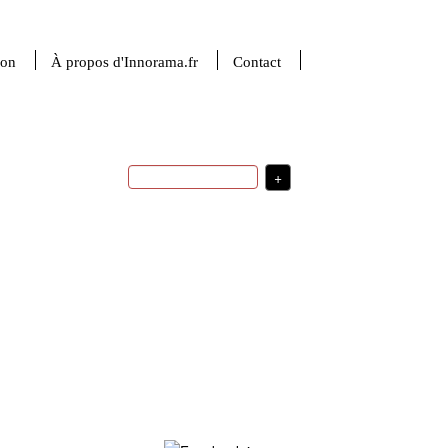
ion
À propos d'Innorama.fr
Contact
+
startup
sciences de la matière
indicateurs
investissement
robotique
usages
ingénierie
sciences du
numérique
intelligence artificielle
valorisation de la recherche
stratégie de
transfert technologique
développement
santé
R&D
stratégie
politique d'innovation
d'innovation
financement de
France
USA
l'innovation
médecine
Plus