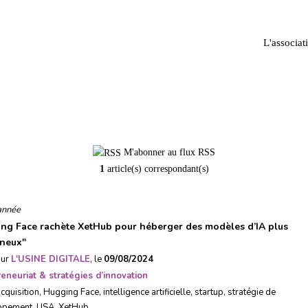
L'associat
XetHub
M'abonner au flux RSS
1
article(s) correspondant(s)
année
ng Face rachète XetHub pour héberger des modèles d’IA plus
ineux
"
sur
L'USINE DIGITALE
, le
09/08/2024
eneuriat & stratégies d’innovation
cquisition
,
Hugging Face
,
intelligence artificielle
,
startup
,
stratégie de
ppement
,
USA
,
XetHub