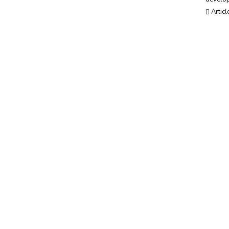
Usages, société & tendances
Articl
Evénements