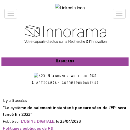
Aller
au
Toggle
Toggl
contenu
navigation
navig
principal
Rabobank
M'abonner au flux RSS
1
article(s) correspondant(s)
Il y a
3 années
"
Le système de paiement instantané paneuropéen de l'EPI sera
lancé fin 2023
"
Publié sur
L'USINE DIGITALE
, le
25/04/2023
Politiques publiques de R&I