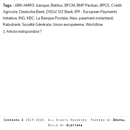
Tags :
ABN AMRO
,
banque
,
Belfius
,
BFCM
,
BNP Paribas
,
BPCE
,
Crédit
Agricole
,
Deutsche Bank
,
DSGV
,
DZ Bank
,
EPI - European Payments
Initiative
,
ING
,
KBC
,
La Banque Postale
,
Nexi
,
paiement instantané
,
Rabobank
,
Société Générale
,
Union européenne
,
Worldline
Article indisponible ?
Innorama
© 2013-2026. All Rights Reserved. Powered by
Drupal
.
Build by
Alnitaka