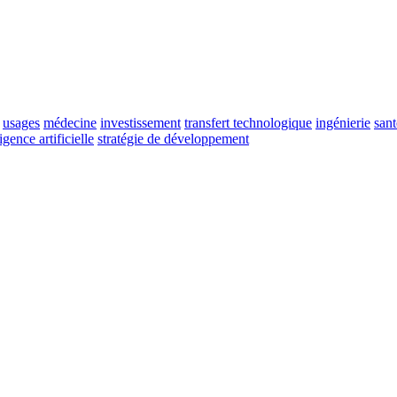
usages
médecine
investissement
transfert technologique
ingénierie
sant
ligence artificielle
stratégie de développement