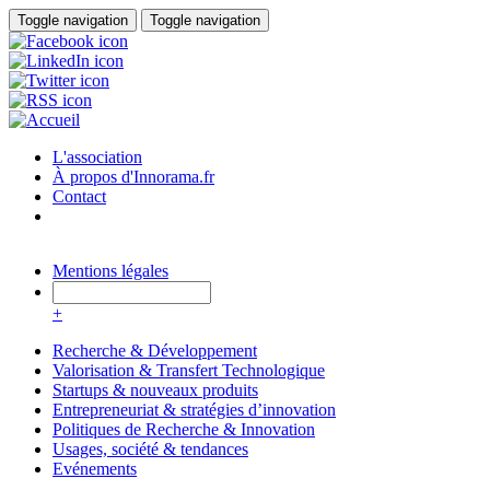
Aller au contenu principal
Toggle navigation
Toggle navigation
L'association
À propos d'Innorama.fr
Contact
Mentions légales
+
Recherche & Développement
Valorisation & Transfert Technologique
Startups & nouveaux produits
Entrepreneuriat & stratégies d’innovation
Politiques de Recherche & Innovation
Usages, société & tendances
Evénements