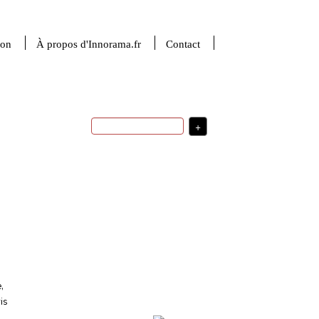
ion
À propos d'Innorama.fr
Contact
+
sciences de la matière
sciences du numérique
stratégie d'innovation
usages
startup
transfert technologique
stratégie de développement
valorisation de la
ingénierie
recherche
USA
R&D
médecine
financement de l'innovation
investissement
politique d'innovation
indicateurs
santé
intelligence artificielle
robotique
France
e
,
is
Plus