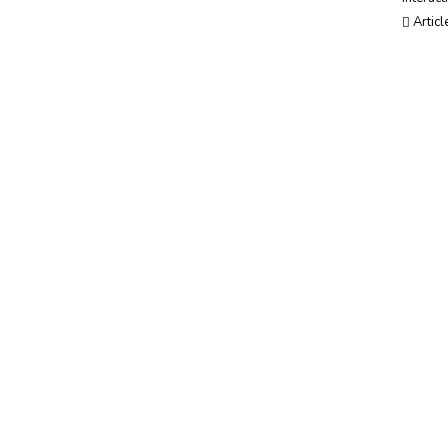
Usages, société & tendances
Articl
Evénements