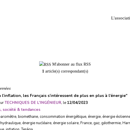
L'associat
inflation
M'abonner au flux RSS
1
article(s) correspondant(s)
années
 l’inflation, les Français s’intéressent de plus en plus à l’énergie
"
sur
TECHNIQUES DE L'INGÉNIEUR
, le
12/04/2023
, société & tendances
baromètre
,
biomethane
,
consommation énergétique
,
énergie
,
énergie éolienn
 hydraulique
,
énergie nucléaire
,
énergie solaire
,
France
,
gaz
,
géothermie
,
Harr
ive
,
inflation
,
Teréga