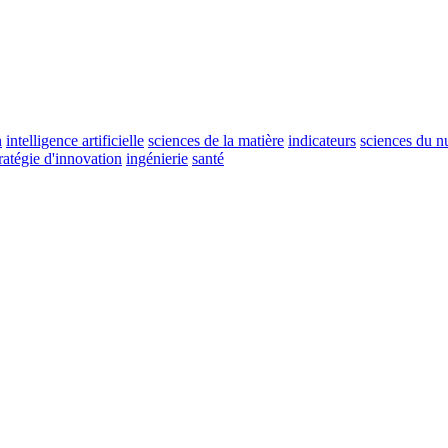
n
intelligence artificielle
sciences de la matière
indicateurs
sciences du 
tratégie d'innovation
ingénierie
santé