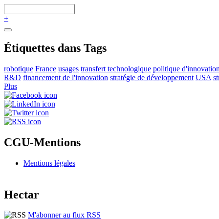
+
Étiquettes dans Tags
robotique
France
usages
transfert technologique
politique d'innovatio
R&D
financement de l'innovation
stratégie de développement
USA
s
Plus
CGU-Mentions
Mentions légales
Hectar
M'abonner au flux RSS