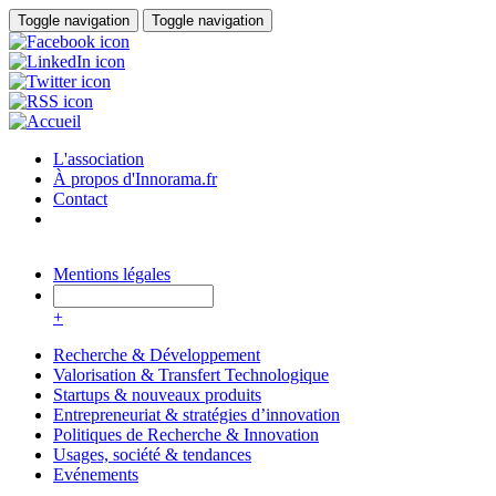
Aller au contenu principal
Toggle navigation
Toggle navigation
L'association
À propos d'Innorama.fr
Contact
Mentions légales
+
Recherche & Développement
Valorisation & Transfert Technologique
Startups & nouveaux produits
Entrepreneuriat & stratégies d’innovation
Politiques de Recherche & Innovation
Usages, société & tendances
Evénements