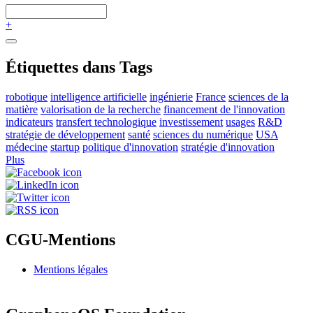
+
Étiquettes dans Tags
robotique
intelligence artificielle
ingénierie
France
sciences de la
matière
valorisation de la recherche
financement de l'innovation
indicateurs
transfert technologique
investissement
usages
R&D
stratégie de développement
santé
sciences du numérique
USA
médecine
startup
politique d'innovation
stratégie d'innovation
Plus
CGU-Mentions
Mentions légales