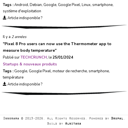
Tags :
Android
,
Debian
,
Google
,
Google Pixel
,
Linux
,
smartphone
,
système d'exploitation
Article indisponible ?
Il y a
2 années
"
Pixel 8 Pro users can now use the Thermometer app to
measure body temperature
"
Publié sur
TECHCRUNCH
, le
25/01/2024
Startups & nouveaux produits
Tags :
Google
,
Google Pixel
,
moteur de recherche
,
smartphone
,
température
Article indisponible ?
Innorama
© 2013-2026. All Rights Reserved. Powered by
Drupal
.
Build by
Alnitaka