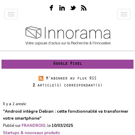
Aller
au
Toggle
Toggl
contenu
navigation
navig
principal
Google Pixel
M'abonner au flux RSS
2
article(s) correspondant(s)
Il y a
1 année
"
Android intègre Debian : cette fonctionnalité va transformer
votre smartphone
"
Publié sur
FRANDROID
, le
10/03/2025
Startups & nouveaux produits