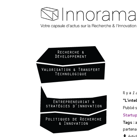
Aller
au
contenu
principal
Recherche &
Développement
Valorisation & Transfert
Technologique
Startups & nouveaux
produits
Il y a
1 
"
L’int
Entrepreneuriat &
stratégies d’innovation
Publié 
Startu
Politiques de Recherche
Tags :
& Innovation
partena
Artic