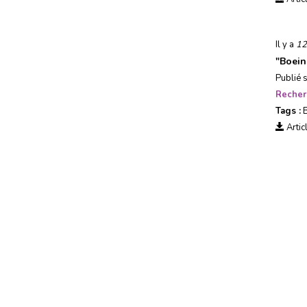
Usages, société &
tendances
Il y a
12
Evénements
"
Boein
Publié 
Recher
Tags :
Artic