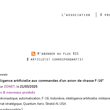
L'association
À pr
F-16
M'abonner au flux RSS
2
article(s) correspondant(s)
année
elligence artificielle aux commandes d’un avion de chasse F-16
"
sur
ZDNET
, le
21/03/2025
ps & nouveaux produits
aéronautique
,
automatisation
,
F-16
,
Indonésie
,
intelligence artificielle
,
militaire
riat stratégique
,
Quantum Aero
,
Shield AI
,
USA
le indisponible ?