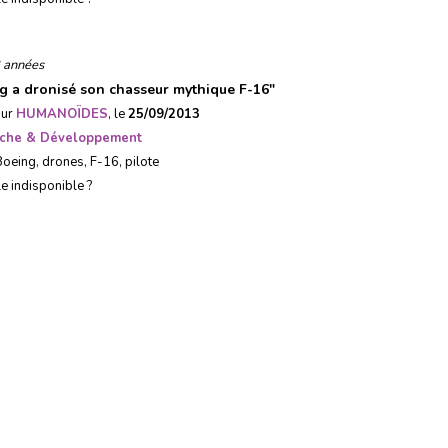
 années
g a dronisé son chasseur mythique F-16
"
sur
HUMANOÏDES
, le
25/09/2013
che & Développement
Boeing
,
drones
,
F-16
,
pilote
le indisponible ?