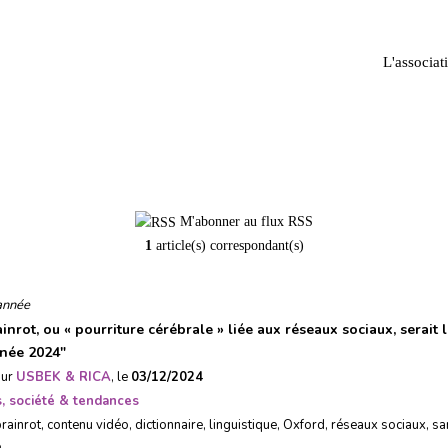
L'associat
brainrot
M'abonner au flux RSS
1
article(s) correspondant(s)
année
inrot, ou « pourriture cérébrale » liée aux réseaux sociaux, serait 
nnée 2024
"
sur
USBEK & RICA
, le
03/12/2024
, société & tendances
rainrot
,
contenu vidéo
,
dictionnaire
,
linguistique
,
Oxford
,
réseaux sociaux
,
sa
e