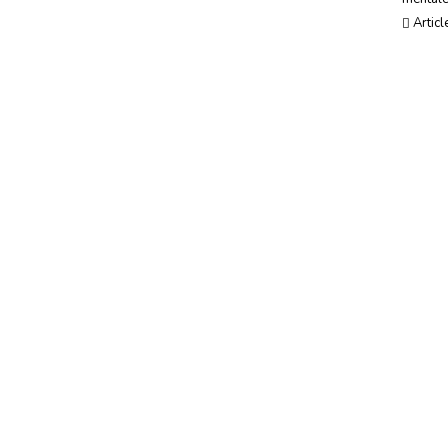
Usages, société & tendances
Articl
Evénements