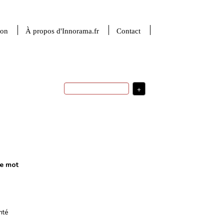
ion
À propos d'Innorama.fr
Contact
+
intelligence artificielle
robotique
indicateurs
financement de l'innovation
stratégie de développement
stratégie d'innovation
valorisation de la recherche
ingénierie
USA
sciences de la matière
politique
transfert technologique
d'innovation
sciences du numérique
startup
le mot
médecine
investissement
France
usages
santé
R&D
nté
Plus