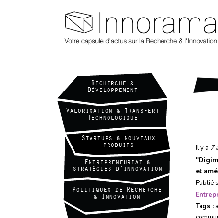
Aller
au
contenu
principal
Recherche &
Développement
Valorisation & Transfert
Technologique
Startups & nouveaux
produits
Il y a
7 
"
Digim
Entrepreneuriat &
stratégies d’innovation
et amél
Publié 
Politiques de Recherche
Entrepr
& Innovation
Tags :
commun