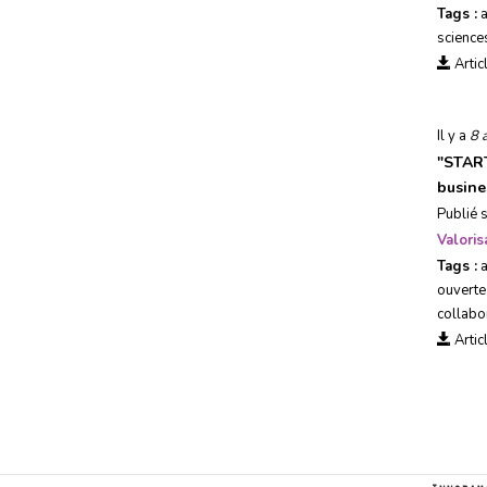
Tags :
science
Artic
Il y a
8 
"
START
busine
Publié 
Valoris
Tags :
a
ouverte
collabor
Artic