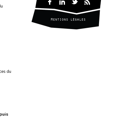
du
Mentions légales
ces du
puis