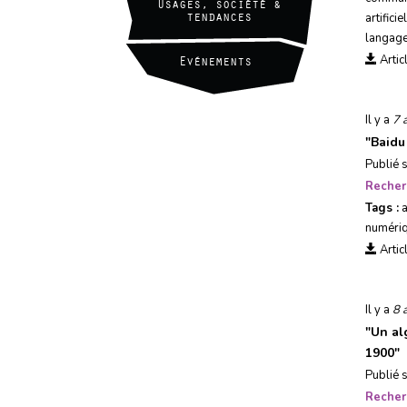
Usages, société &
artificie
tendances
langag
Artic
Evénements
Il y a
7 
"
Baidu
Publié 
Recher
Tags :
numéri
Artic
Il y a
8 
"
Un al
1900
"
Publié 
Recher