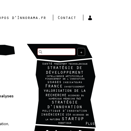
opos d'Innorama.fr
Contact
+
santé
transfert technologique
stratégie de
développement
intelligence artificielle
financement de l'innovation
usages
indicateurs
France
investissement
valorisation de la
nalyses
recherche
sciences du
numérique
médecine
R&D
stratégie
d'innovation
politique d'innovation
ingénierie
USA
sciences de
startup
la matière
cation
,
robotique
Plus