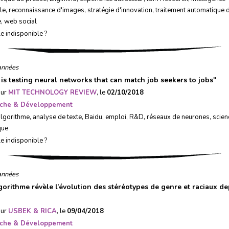
lle
,
reconnaissance d'images
,
stratégie d'innovation
,
traitement automatique 
e
,
web social
le indisponible ?
années
 is testing neural networks that can match job seekers to jobs
"
sur
MIT TECHNOLOGY REVIEW
, le
02/10/2018
che & Développement
algorithme
,
analyse de texte
,
Baidu
,
emploi
,
R&D
,
réseaux de neurones
,
scien
que
le indisponible ?
années
gorithme révèle l’évolution des stéréotypes de genre et raciaux de
sur
USBEK & RICA
, le
09/04/2018
che & Développement