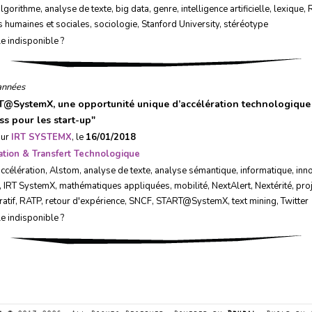
algorithme
,
analyse de texte
,
big data
,
genre
,
intelligence artificielle
,
lexique
,
s humaines et sociales
,
sociologie
,
Stanford University
,
stéréotype
le indisponible ?
années
@SystemX, une opportunité unique d’accélération technologique
ss pour les start-up
"
sur
IRT SYSTEMX
, le
16/01/2018
ation & Transfert Technologique
ccélération
,
Alstom
,
analyse de texte
,
analyse sémantique
,
informatique
,
inn
,
IRT SystemX
,
mathématiques appliquées
,
mobilité
,
NextAlert
,
Nextérité
,
pro
atif
,
RATP
,
retour d'expérience
,
SNCF
,
START@SystemX
,
text mining
,
Twitter
le indisponible ?