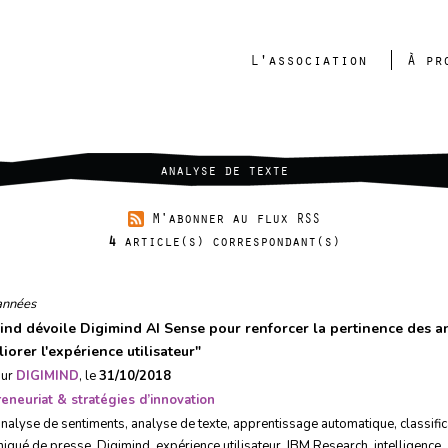
L'association
À pr
analyse de texte
M'abonner au flux RSS
4
article(s) correspondant(s)
années
ind dévoile Digimind AI Sense pour renforcer la pertinence des a
iorer l'expérience utilisateur
"
sur
DIGIMIND
, le
31/10/2018
eneuriat & stratégies d’innovation
analyse de sentiments
,
analyse de texte
,
apprentissage automatique
,
classifi
iqué de presse
,
Digimind
,
expérience utilisateur
,
IBM Research
,
intelligence