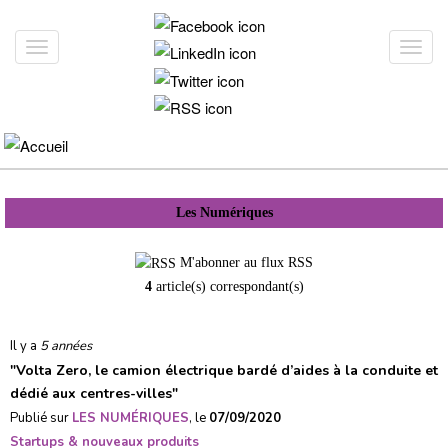
Aller
au
Toggle
Toggl
contenu
navigation
navig
principal
Les Numériques
M'abonner au flux RSS
4
article(s) correspondant(s)
Il y a
5 années
"
Volta Zero, le camion électrique bardé d’aides à la conduite et
dédié aux centres-villes
"
Publié sur
LES NUMÉRIQUES
, le
07/09/2020
Startups & nouveaux produits